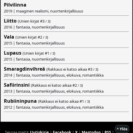
Pilvilinna
2019 | maaginen realismi, nuortenkirjallisuus
Liitto
(Unien kirjat #
3
)
/ 3
2016 | fantasia, nuortenkirjallisuus
Vala
(Unien kirjat #
2
)
/ 3
2015 | fantasia, nuortenkirjallisuus
Lupaus
(Unien kirjat #
1
)
/ 3
2015 | fantasia, nuortenkirjallisuus
Smaragdinvihreä
(Rakkaus ei katso aikaa #
3
)
/ 3
2014 | fantasia, nuortenkirjallisuus, elokuva, romantiikka
Safiirinsini
(Rakkaus ei katso aikaa #
2
)
/ 3
2013 | fantasia, nuortenkirjallisuus, elokuva, romantiikka
Rubiininpuna
(Rakkaus ei katso aikaa #
1
)
/ 3
2012 | fantasia, nuortenkirjallisuus, elokuva, romantiikka
^ Ylös
Seuraa meitä:
Uutiskirje
|
Facebook
|
X
|
Mastodon
|
RSS
|