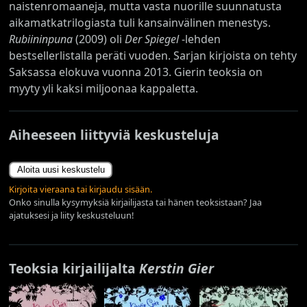
naistenromaaneja, mutta vasta nuorille suunnatusta
aikamatkatrilogiasta tuli kansainvälinen menestys.
Rubiininpuna
(2009) oli
Der Spiegel
-lehden
bestsellerlistalla peräti vuoden. Sarjan kirjoista on tehty
Saksassa elokuva vuonna 2013. Gierin teoksia on
myyty yli kaksi miljoonaa kappaletta.
Aiheeseen liittyviä keskusteluja
Aloita uusi keskustelu
Kirjoita vieraana tai kirjaudu sisään.
Onko sinulla kysymyksiä kirjailijasta tai hänen teoksistaan? Jaa
ajatuksesi ja liity keskusteluun!
Teoksia kirjailijalta
Kerstin Gier