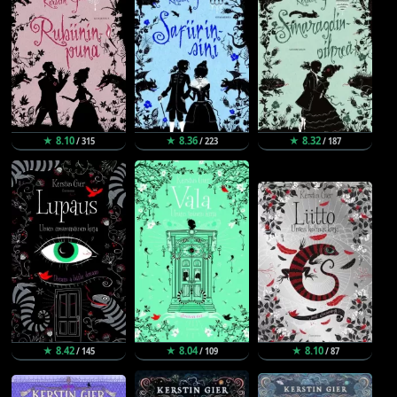
★ 8.10
★ 8.36
★ 8.32
/ 315
/ 223
/ 187
★ 8.42
★ 8.04
★ 8.10
/ 145
/ 109
/ 87