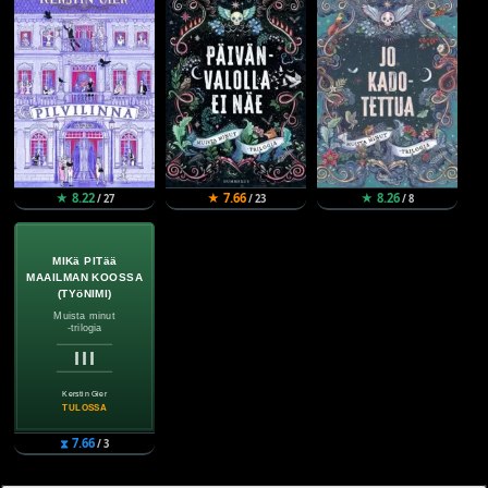
★ 8.22
★ 7.66
★ 8.26
/ 27
/ 23
/ 8
⧗ 7.66
/ 3