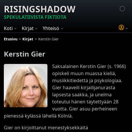
RISINGSHADOW
SPEKULATIIVISTA FIKTIOTA
Koti
Kirjat
Yhteisö
Etusivu
Kirjat
Kerstin Gier
Kerstin Gier
Saksalainen Kerstin Gier (s. 1966)
opiskeli muun muassa kieliä,
musiikkitiedettä ja psykologiaa.
Gier haaveili kirjailijanurasta
lapsesta saakka, ja unelma
toteutui hänen täytettyään 28
vuotta. Gier asuu perheineen
pienessä kylässä lähellä Kölniä.
Gier on kirjoittanut menestyksekkäitä