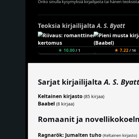
Onko sinulla kysymyksiä kirjailijasta tai hänen teoksista
Teoksia kirjailijalta
A. S. Byatt
★ 10.00
★ 7.22
/ 1
/ 14
Sarjat kirjailijalta
A. S. Byat
Keltainen kirjasto
(85 kirjaa)
Baabel
(8 kirjaa)
Romaanit ja novellikokoel
Ragnarök: Jumalten tuho
(Keltainen kirjasto)