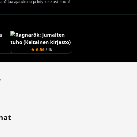
an? Jaa ajatuksesi ja liity keskusteluun!
★ 6.56
/ 18
t
mat