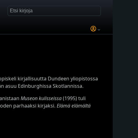
iskeli kirjallisuutta Dundeen yliopistossa
hän asuu Edinburghissa Skotlannissa.
aanistaan
Museon kulisseissa
(1995) tuli
uoden parhaaksi kirjaksi.
Elämä elämältä