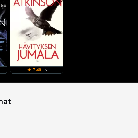
★ 7.40
/ 5
mat