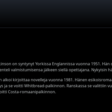
kinson on syntynyt Yorkissa Englannissa vuonna 1951. Hän op
kenteli valmistumisensa jälkeen siellä opettajana. Nykyisin 
n alkoi kirjoittaa novelleja vuonna 1981. Hänen esikoisrom
s ja se voitti Whitbread-palkinnon. Ranskassa se valittiin v
voitti Costa-romaanipalkinnon.