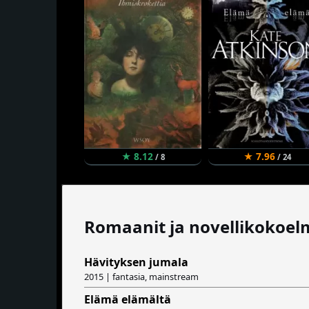
★ 8.12
★ 7.96
/ 8
/ 24
Romaanit ja novellikokoel
Hävityksen jumala
2015 | fantasia, mainstream
Elämä elämältä