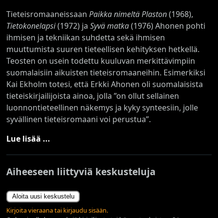
Tieteisromaaneissaan
Paikka nimeltä Plaston
(1968),
Tietokonelapsi
(1972) ja
Syvä matka
(1976) Ahonen pohti
ihmisen ja tekniikan suhdetta sekä ihmisen
muuttumista suuren tieteellisen kehityksen hetkellä.
Teosten on usein todettu kuuluvan merkittävimpiin
suomalaisiin aikuisten tieteisromaaneihin. Esimerkiksi
Kai Ekholm totesi, että Erkki Ahonen oli suomalaisista
tieteiskirjailijoista ainoa, jolla ”on ollut sellainen
luonnontieteellinen näkemys ja kyky synteesiin, jolle
syvällinen tieteisromaani voi perustua”.
Lue lisää ...
Aiheeseen liittyviä keskusteluja
Aloita uusi keskustelu
Kirjoita vieraana tai kirjaudu sisään.