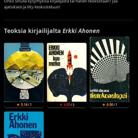
Onko sinulla kysymyksiä kirjailijasta tai hänen teoksistaan? Jaa
ajatuksesi ja liity keskusteluun!
Teoksia kirjailijalta
Erkki Ahonen
★ 5.14
★ 4.00
★ 6.00
/ 7
/ 2
/ 7