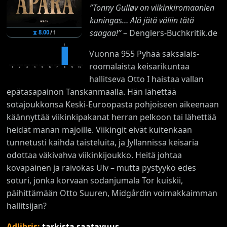
”Tonny Gulløv on viikinkiromaanien
kuningas… Älä jätä väliin tätä
saagaa!”
– Denglers-Buchkritik.de
⧗
8.00
/
1
1
Vuonna 955 Pyhää saksalais-
roomalaista keisarikuntaa
1
2
3
4
5
6
7
8
9
10
hallitseva Otto I haistaa vallan
epätasapainon Tanskanmaalla. Hän lähettää
sotajoukkonsa Keski-Euroopasta pohjoiseen aikeenaan
käännyttää viikinkipakanat herran pelkoon tai lähettää
heidät manan majoille. Viikingit eivät kuitenkaan
tunnetusti kaihda taisteluita, ja Jyllannissa keisaria
odottaa väkivahva viikinkijoukko. Heitä johtaa
kovapäinen ja raivokas Ulv – mutta pystyykö edes
soturi, jonka korvaan sodanjumala Tor kuiskii,
päihittämään Otto Suuren, Midgårdin voimakkaimman
hallitsijan?
Adlibris:
tarkista saatavuus