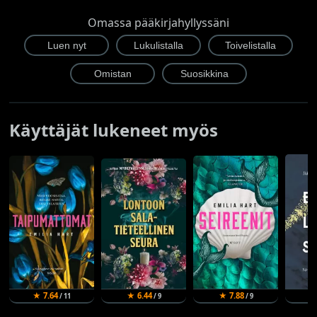
Omassa pääkirjahyllyssäni
Käyttäjät lukeneet myös
★ 7.64
★ 6.44
★ 7.88
★
/ 11
/ 9
/ 9