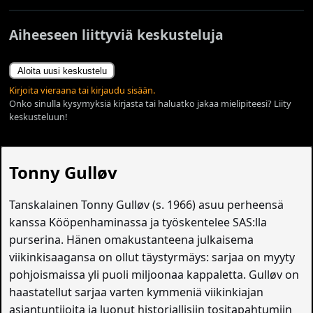
Aiheeseen liittyviä keskusteluja
Aloita uusi keskustelu
Kirjoita vieraana tai kirjaudu sisään.
Onko sinulla kysymyksiä kirjasta tai haluatko jakaa mielipiteesi? Liity
keskusteluun!
Tonny Gulløv
Tanskalainen Tonny Gulløv (s. 1966) asuu perheensä
kanssa Kööpenhaminassa ja työskentelee SAS:lla
purserina. Hänen omakustanteena julkaisema
viikinkisaagansa on ollut täystyrmäys: sarjaa on myyty
pohjoismaissa yli puoli miljoonaa kappaletta. Gulløv on
haastatellut sarjaa varten kymmeniä viikinkiajan
asiantuntijoita ja luonut historiallisiin tositapahtumiin