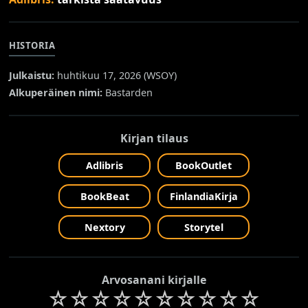
HISTORIA
Julkaistu:
huhtikuu 17, 2026 (
WSOY
)
Alkuperäinen nimi:
Bastarden
Kirjan tilaus
Adlibris
BookOutlet
BookBeat
FinlandiaKirja
Nextory
Storytel
Arvosanani kirjalle
☆
☆
☆
☆
☆
☆
☆
☆
☆
☆