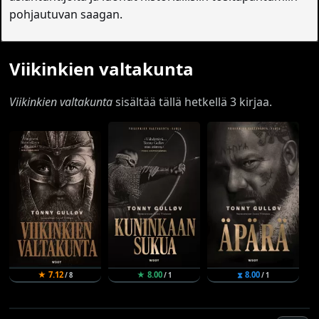
pohjautuvan saagan.
Viikinkien valtakunta
Viikinkien valtakunta
sisältää tällä hetkellä 3 kirjaa.
★ 7.12
★ 8.00
⧗ 8.00
/ 8
/ 1
/ 1