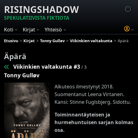
RISINGSHADOW
SPEKULATIIVISTA FIKTIOTA
Koti
Kirjat
Yhteisö
Etusivu
Kirjat
Tonny Gulløv
Viikinkien valtakunta
Äpärä
Äpärä
Viikinkien valtakunta #3
/ 3
Tonny Gulløv
Alkuteos ilmestynyt 2018.
Suomentanut Leena Virtanen.
Kansi: Stinne Fuglsbjerg. Sidottu.
Toiminnantäyteisen ja
hurmehuntuisen sarjan kolmas
osa.