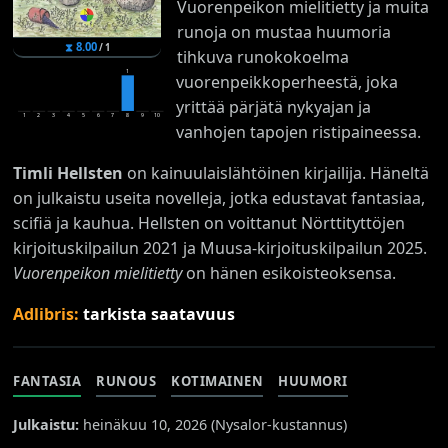
Vuorenpeikon mielitietty ja muita
runoja on mustaa huumoria
⧗
8.00
/
1
tihkuva runokokoelma
1
vuorenpeikkoperheestä, joka
yrittää pärjätä nykyajan ja
1
2
3
4
5
6
7
8
9
10
vanhojen tapojen ristipaineessa.
Timli Hellsten
on kainuulaislähtöinen kirjailija. Häneltä
on julkaistu useita novelleja, jotka edustavat fantasiaa,
scifiä ja kauhua. Hellsten on voittanut Nörttityttöjen
kirjoituskilpailun 2021 ja Muusa-kirjoituskilpailun 2025.
Vuorenpeikon mielitietty
on hänen esikoisteoksensa.
Adlibris:
tarkista saatavuus
FANTASIA
RUNOUS
KOTIMAINEN
HUUMORI
Julkaistu:
heinäkuu 10, 2026 (
Nysalor-kustannus
)