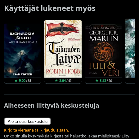
Käyttäjät lukeneet myös
★ 9.00
★ 8.64
★ 8.58
★
/ 35
/ 49
/ 26
Aiheeseen liittyviä keskusteluja
Aloita uusi keskustelu
Kirjoita vieraana tai kirjaudu sisään.
Onko sinulla kysymyksiä kirjasta tai haluatko jakaa mielipiteesi? Liity