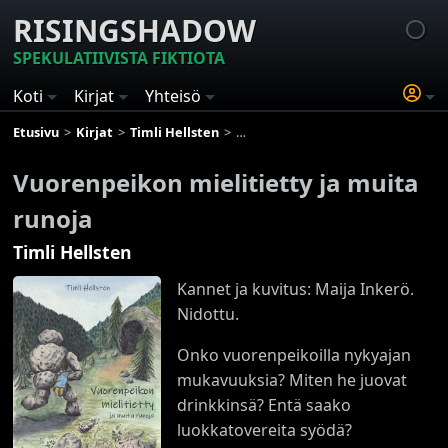
RISINGSHADOW
SPEKULATIIVISTA FIKTIOTA
Koti
Kirjat
Yhteisö
Etusivu
Kirjat
Timli Hellsten
Vuorenpeikon mielitietty ja muita r
Vuorenpeikon mielitietty ja muita
runoja
Timli Hellsten
Kannet ja kuvitus: Maija Inkerö.
Nidottu.
Onko vuorenpeikoilla nykyajan
mukavuuksia? Miten he juovat
drinkkinsä? Entä saako
luokkatovereita syödä?