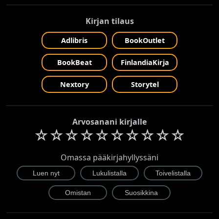
Kirjan tilaus
Adlibris
BookOutlet
BookBeat
FinlandiaKirja
Nextory
Storytel
Arvosanani kirjalle
☆
☆
☆
☆
☆
☆
☆
☆
☆
☆
Omassa pääkirjahyllyssäni