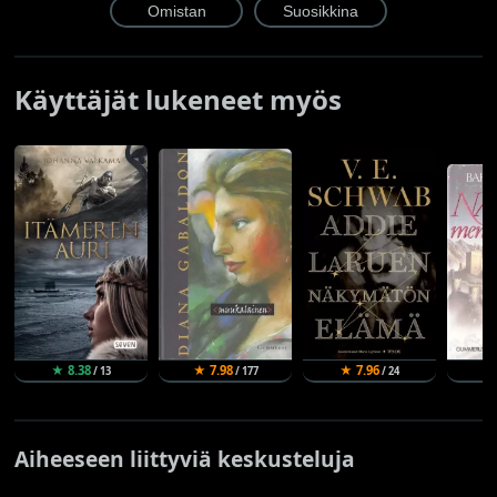
Käyttäjät lukeneet myös
★ 8.38
★ 7.98
★ 7.96
★
/ 13
/ 177
/ 24
Aiheeseen liittyviä keskusteluja