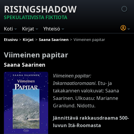
RISINGSHADOW
SPEKULATIIVISTA FIKTIOTA
Koti
Kirjat
Yhteisö
Etusivu
Kirjat
Saana Saarinen
Viimeinen papitar
Viimeinen papitar
Saana Saarinen
Viimeinen papitar:
Inkarnaatioromaani
. Etu- ja
takakannen valokuvat: Saana
Saarinen. Ulkoasu: Marianne
Granlund. Nidottu.
Jännittävä rakkausdraama 500-
luvun Itä-Roomasta