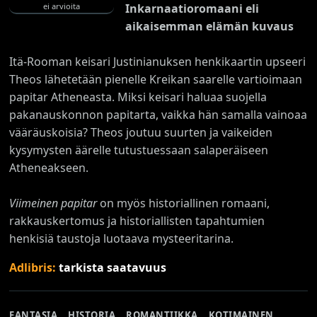
Inkarnaatioromaani eli
ei arvioita
aikaisemman elämän kuvaus
Itä-Rooman keisari Justinianuksen henkikaartin upseeri
Theos lähetetään pienelle Kreikan saarelle vartioimaan
papitar Atheneasta. Miksi keisari haluaa suojella
pakanauskonnon papitarta, vaikka hän samalla vainoaa
vääräuskoisia? Theos joutuu suurten ja vaikeiden
kysymysten äärelle tutustuessaan salaperäiseen
Atheneakseen.
Viimeinen papitar
on myös historiallinen romaani,
rakkauskertomus ja historiallisten tapahtumien
henkisiä taustoja luotaava mysteeritarina.
Adlibris:
tarkista saatavuus
FANTASIA
HISTORIA
ROMANTIIKKA
KOTIMAINEN