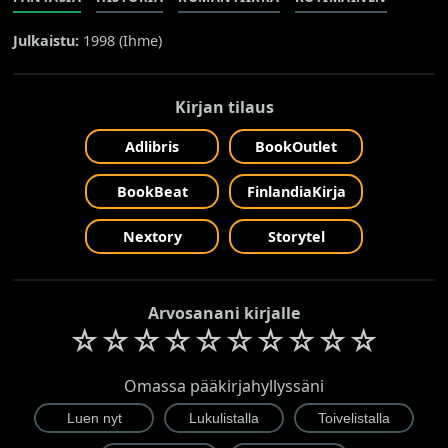
Julkaistu:
1998 (
Ihme
)
Kirjan tilaus
Adlibris
BookOutlet
BookBeat
FinlandiaKirja
Nextory
Storytel
Arvosanani kirjalle
☆
☆
☆
☆
☆
☆
☆
☆
☆
☆
Omassa pääkirjahyllyssäni