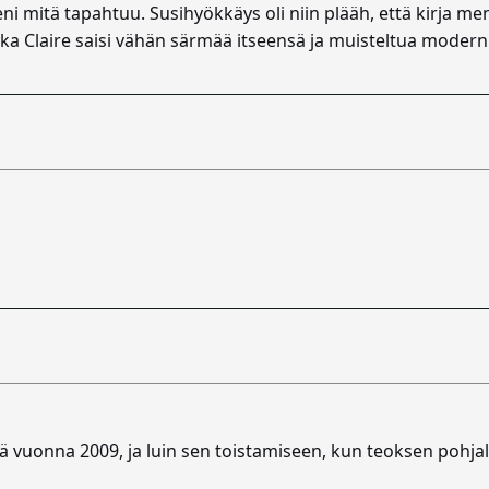
ni mitä tapahtuu. Susihyökkäys oli niin plääh, että kirja me
oska Claire saisi vähän särmää itseensä ja muisteltua moder
uonna 2009, ja luin sen toistamiseen, kun teoksen pohjalt