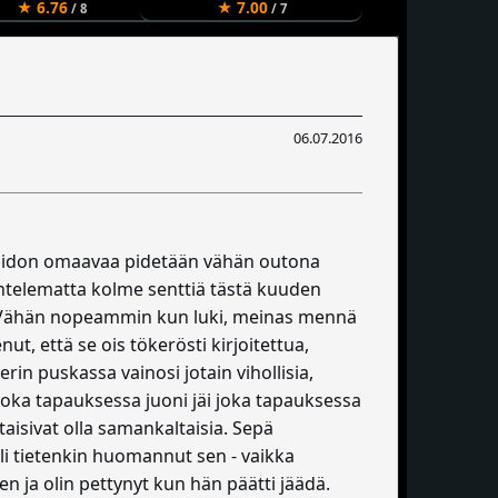
★ 6.76
★ 7.00
/ 8
/ 7
06.07.2016
otaidon omaavaa pidetään vähän outona
alehtelematta kolme senttiä tästä kuuden
 - Vähän nopeammin kun luki, meinas mennä
ut, että se ois tökerösti kirjoitettua,
in puskassa vainosi jotain vihollisia,
, joka tapauksessa juoni jäi joka tapauksessa
ttaisivat olla samankaltaisia. Sepä
oli tietenkin huomannut sen - vaikka
en ja olin pettynyt kun hän päätti jäädä.