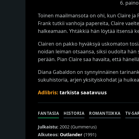
6. pain
Toinen maailmansota on ohi, kun Claire ja F
Frank tutkii vanhoja papereita, Claire vael
halkeamaan. Yhtäkkiä hän löytää itsensä ke
Clairen on pakko hyväksyä uskomaton tosiasi
noidan leiman otsaansa, siksi oudolta hän 
perään. Pian Claire saa havaita, että hänell
Diana Gabaldon on synnyinnäinen tarinank
sukuhistoria, arjen yksityiskohdat ja huike
Adlibris:
tarkista saatavuus
FANTASIA
HISTORIA
ROMANTIIKKA
TV-SA
Julkaistu:
2002 (
Gummerus
)
Alkuteos:
Outlander
(1991)