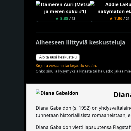
★ 8.38
★ 7.96
/ 13
/ 24
Aiheeseen liittyviä keskusteluja
Aloita uusi keskustelu
Kirjoita vieraana tai kirjaudu sisään.
Onko sinulla kysymyksiä kirjasta tai haluatko jakaa miel
Dian
Diana Gabaldon (s. 1952) on yhdysvaltalaine
tunnetaan historiallisista romaaneistaan, er
Diana Gabaldon vietti lapsuutensa Flagstaff