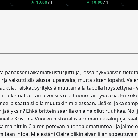
★ 10.00
★ 10.00
/ 1
/ 1
istä pahakseni aikamatkustusjuttuja, jossa nykypäivän tiet
rja vaikutti siis alusta lupaavalta, mutta sitten lopahti. V
auksia, raiskausyrityksiä muutamalla tapolla höystettynä
t lukematta. Tämä voi siis olla huono tai hyvä asia. En koken
ella saattaisi olla muutakin mielessään. Lisäksi joka samper
n jää yksin? Ehkä brittein saarilla on aina ollut ruuhkaa. No
neille Kristiina Vuoren historiallisia romantiikkakirjoja, saa
ssa mainittiin Clairen potevan huonoa omatuntoa - ja Jaime 
mitään infoa. Mielestäni Claire olikin aivan liian sopeutuvain