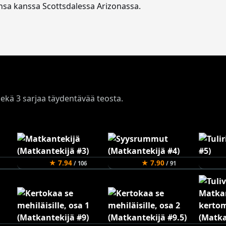
nsa kanssa Scottsdalessa Arizonassa.
, sekä 3 sarjaa täydentävää teosta.
★ 7.94
★ 7.90
/ 106
/ 91