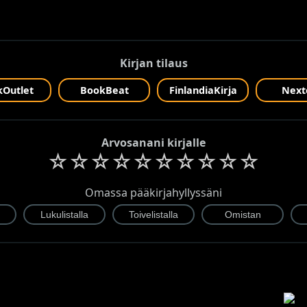
Kirjan tilaus
Outlet
BookBeat
FinlandiaKirja
Next
Arvosanani kirjalle
☆
☆
☆
☆
☆
☆
☆
☆
☆
☆
Omassa pääkirjahyllyssäni