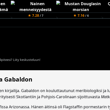
★ 7.28
★ 7.16
/ 7
/ 6
ipiteesi? Liity keskusteluun!
a Gabaldon
n kirjailija. Gabaldon on kouluttautunut meribiologiksi ja 
ityisesti Skotlantiin ja Pohjois-Carolinaan sijoittuvasta
Matk
issa Arizonassa. Hänen äitinsä oli Flagstaffin pormestarin t