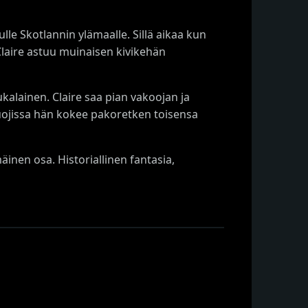
lle Skotlannin ylämaalle. Sillä aikaa kun
 Claire astuu muinaisen kivikehän
kalainen. Claire saa pian vakoojan ja
suojissa hän kokee pakoretken toisensa
inen osa. Historiallinen fantasia,