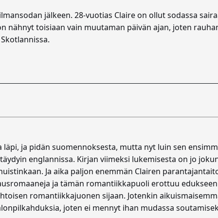
ilmansodan jälkeen. 28-vuotias Claire on ollut sodassa sai
on nähnyt toisiaan vain muutaman päivän ajan, joten rauhan
 Skotlannissa.
läpi, ja pidän suomennoksesta, mutta nyt luin sen ensimmäis
täydyin englannissa. Kirjan viimeksi lukemisesta on jo jokune
istinkaan. Ja aika paljon enemmän Clairen parantajantaitoja
kkausromaaneja ja tämän romantiikkapuoli erottuu edukseen 
puhtoisen romantiikkajuonen sijaan. Jotenkin aikuismaisemm
onpilkahduksia, joten ei mennyt ihan mudassa soutamiseksi