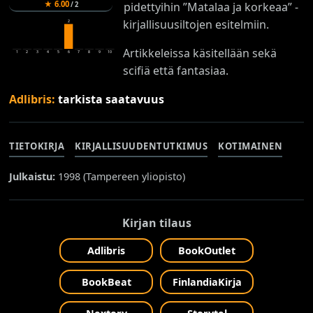
★
6.00
pidettyihin ”Matalaa ja korkeaa” -
/
2
kirjallisuusiltojen esitelmiin.
2
Artikkeleissa käsitellään sekä
1
2
3
4
5
6
7
8
9
10
scifiä että fantasiaa.
Adlibris:
tarkista saatavuus
TIETOKIRJA
KIRJALLISUUDENTUTKIMUS
KOTIMAINEN
Julkaistu:
1998 (
Tampereen yliopisto
)
Kirjan tilaus
Adlibris
BookOutlet
BookBeat
FinlandiaKirja