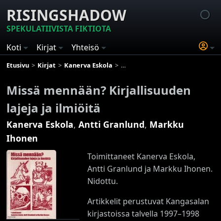
RISINGSHADOW
SPEKULATIIVISTA FIKTIOTA
Koti
Kirjat
Yhteisö
Etusivu
Kirjat
Kanerva Eskola
Missä mennään? Kirjallisuuden lajej
Missä mennään? Kirjallisuuden
lajeja ja ilmiöitä
Kanerva Eskola
,
Antti Granlund
,
Markku
Ihonen
Toimittaneet Kanerva Eskola,
Antti Granlund ja Markku Ihonen.
Nidottu.
Artikkelit perustuvat Kangasalan
kirjastoissa talvella 1997–1998