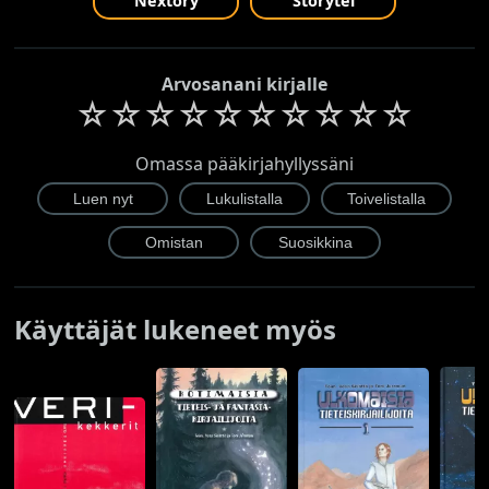
Nextory
Storytel
Arvosanani kirjalle
☆
☆
☆
☆
☆
☆
☆
☆
☆
☆
Omassa pääkirjahyllyssäni
Käyttäjät lukeneet myös