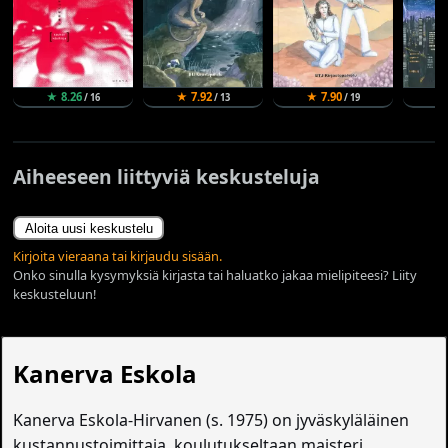
★ 8.26
★ 7.92
★ 7.90
★
/ 16
/ 13
/ 19
Aiheeseen liittyviä keskusteluja
Aloita uusi keskustelu
Kirjoita vieraana tai kirjaudu sisään.
Onko sinulla kysymyksiä kirjasta tai haluatko jakaa mielipiteesi? Liity
keskusteluun!
Kanerva Eskola
Kanerva Eskola-Hirvanen (s. 1975) on jyväskyläläinen
kustannustoimittaja, koulutukseltaan maisteri