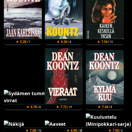
★ 5.28
★ 6.26
★ 7.54
/ 7
/ 4
/ 11
★ 6.76
★ 7.72
★ 7.44
/ 8
/ 11
/ 9
★ 7.08
★ 6.90
★ 7.00
/ 13
/ 38
/ 2