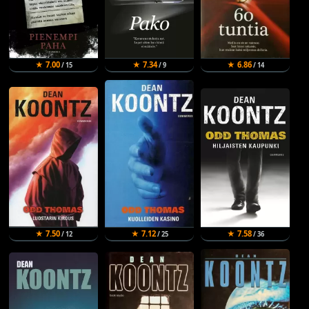
★ 7.00
★ 7.34
★ 6.86
/ 15
/ 9
/ 14
★ 7.50
★ 7.12
★ 7.58
/ 12
/ 25
/ 36