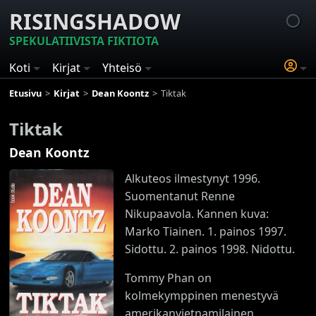
RISINGSHADOW
SPEKULATIIVISTA FIKTIOTA
Koti
Kirjat
Yhteisö
Etusivu
Kirjat
Dean Koontz
Tiktak
Tiktak
Dean Koontz
Alkuteos ilmestynyt 1996.
Suomentanut Renne
Nikupaavola. Kannen kuva:
Marko Tiainen. 1. painos 1997.
Sidottu. 2. painos 1998. Nidottu.
Tommy Phan on
kolmekymppinen menestyvä
amerikanvietnamilainen