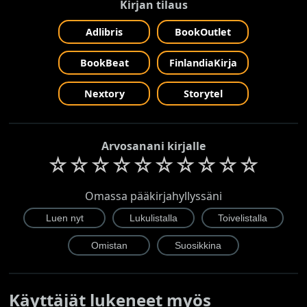
Kirjan tilaus
Adlibris
BookOutlet
BookBeat
FinlandiaKirja
Nextory
Storytel
Arvosanani kirjalle
☆
☆
☆
☆
☆
☆
☆
☆
☆
☆
Omassa pääkirjahyllyssäni
Käyttäjät lukeneet myös