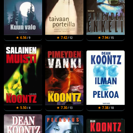
★ 6.56
★ 7.42
★ 7.94
/ 9
/ 12
/ 15
★ 5.50
★ 7.30
★ 7.38
/ 4
/ 13
/ 18