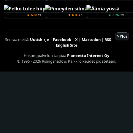
★ 6.88
★ 6.00
★ 8.26
/ 9
/ 6
/ 28
^ Ylös
Seuraa meitä:
Uutiskirje
|
Facebook
|
X
|
Mastodon
|
RSS
|
English Site
Hostingpalvelun tarjoaa
Planeetta Internet Oy
© 1996 - 2026 Risingshadow. Kaikki oikeudet pidätetään.