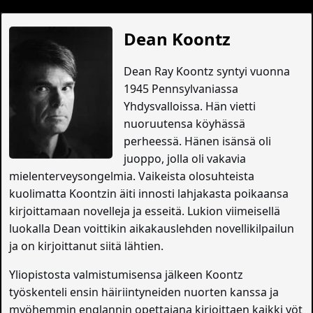
Dean Koontz
Dean Ray Koontz syntyi vuonna
1945 Pennsylvaniassa
Yhdysvalloissa. Hän vietti
nuoruutensa köyhässä
perheessä. Hänen isänsä oli
juoppo, jolla oli vakavia
mielenterveysongelmia. Vaikeista olosuhteista
kuolimatta Koontzin äiti innosti lahjakasta poikaansa
kirjoittamaan novelleja ja esseitä. Lukion viimeisellä
luokalla Dean voittikin aikakauslehden novellikilpailun
ja on kirjoittanut siitä lähtien.
Yliopistosta valmistumisensa jälkeen Koontz
työskenteli ensin häiriintyneiden nuorten kanssa ja
myöhemmin englannin opettajana kirjoittaen kaikki yöt