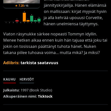
jännityskirjailija. Hänen elämänsä
★
7.20
/
15
on mallissaan: kirjat myyvät hyvin
6
4
ja alla kehrää upouusi Corvette,
2
1
1
1
hänen unelmiensa täyttymys.
1
2
3
4
5
6
7
8
9
10
Viaton räsynukke särkee nopeasti Tommyn idyllin.
Menee hetken aikaa ennen kuin hän tajuaa että joku tai
jokin on tosissaan päättänyt tuhota hänet. Nuken
takana piilee tuhoava voima... mutta mikä? Ja miksi?
Adlibris:
tarkista saatavuus
KAUHU
HIRVIÖT
Julkaistu:
1997 (
Book Studio
)
Alkuperäinen nimi:
Ticktock