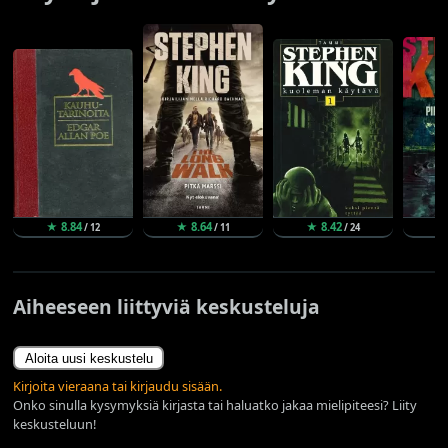
★ 8.84
★ 8.64
★ 8.42
★
/ 12
/ 11
/ 24
Aiheeseen liittyviä keskusteluja
Aloita uusi keskustelu
Kirjoita vieraana tai kirjaudu sisään.
Onko sinulla kysymyksiä kirjasta tai haluatko jakaa mielipiteesi? Liity
keskusteluun!