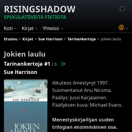
RISINGSHADOW
SPEKULATIIVISTA FIKTIOTA
Koti
Kirjat
Yhteisö
Etusivu
Kirjat
Sue Harrison
Tarinankertoja
Jokien laulu
Jokien laulu
Tarinankertoja #1
/ 3
Sue Harrison
Alkuteos ilmestynyt 1997.
Suomentanut Anu Niroma.
Päällys: Jussi Karjalainen.
Päällyksen kuva: Michael Evans.
Menestyskirjailijan uuden
trilogian ensimmäinen osa.