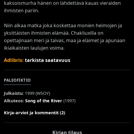
kaksoismurha hänen on lähdettävä kauas vieraiden
ihmisten pariin.
Niin alkaa matka joka koskettaa monien heimojen ja
yksittäisten ihmisten elämää. Chakliuxilla on
opettajinaan meri ja taivas, maa ja eläimet ja apunaan
ikiaikaisten laulujen voima.
Adlibris:
tarkista saatavuus
PALEOFIKTIO
Julkaistu:
1999 (
WSOY
)
Alkuteos:
Song of the River
(1997)
Kirja-arviot ja kommentit (2)
Kirjan tilaus