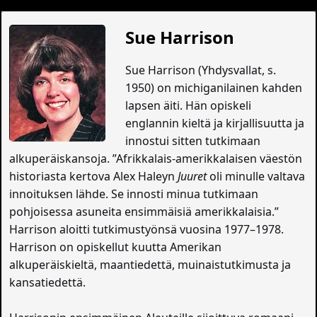
Sue Harrison
Sue Harrison (Yhdysvallat, s.
1950) on michiganilainen kahden
lapsen äiti. Hän opiskeli
englannin kieltä ja kirjallisuutta ja
innostui sitten tutkimaan
alkuperäiskansoja. ”Afrikkalais-amerikkalaisen väestön
historiasta kertova Alex Haleyn
Juuret
oli minulle valtava
innoituksen lähde. Se innosti minua tutkimaan
pohjoisessa asuneita ensimmäisiä amerikkalaisia.”
Harrison aloitti tutkimustyönsä vuosina 1977–1978.
Harrison on opiskellut kuutta Amerikan
alkuperäiskieltä, maantiedettä, muinaistutkimusta ja
kansatiedettä.