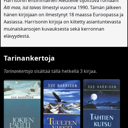
Harrisonin ensimmäinen Aleuteille sijoittuva romaani
Äiti maa, isä taivas
ilmestyi vuonna 1990. Tämän jälkeen
hänen kirjojaan on ilmestynyt 18 maassa Euroopassa ja
Aasiassa. Harrisonin kirjoja on kiitetty asiantuntevasta
muinaiskansojen kuvauksesta sekä kerronnan
elävyydestä.
Tarinankertoja
Tarinankertoja
sisältää tällä hetkellä 3 kirjaa.