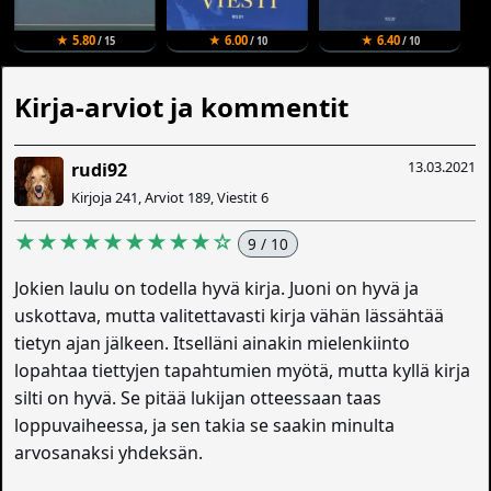
★ 5.80
★ 6.00
★ 6.40
/ 15
/ 10
/ 10
Kirja-arviot ja kommentit
13.03.2021
rudi92
Kirjoja 241, Arviot 189, Viestit 6
★★★★★★★★★☆
9 / 10
Jokien laulu on todella hyvä kirja. Juoni on hyvä ja
uskottava, mutta valitettavasti kirja vähän lässähtää
tietyn ajan jälkeen. Itselläni ainakin mielenkiinto
lopahtaa tiettyjen tapahtumien myötä, mutta kyllä kirja
silti on hyvä. Se pitää lukijan otteessaan taas
loppuvaiheessa, ja sen takia se saakin minulta
arvosanaksi yhdeksän.