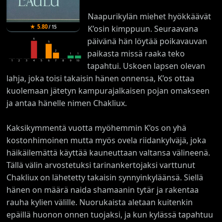
Naapurikylän miehet hyökkäävät
★
5.80
K’osin kimppuun. Seuraavana
/
15
päivänä hän löytää poikavauvan
6
5
paikasta missä raaka teko
2
1
1
1
2
3
4
5
6
7
8
9
10
tapahtui. Uskoen lapsen olevan
lahja, joka toisi takaisin hänen onnensa, K’os ottaa
kuolemaan jätetyn kampurajalkaisen pojan omakseen
ja antaa hänelle nimen Chakliux.
Kaksikymmentä vuotta myöhemmin K’os on yhä
kostonhimoinen mutta myös ovela riidankylväjä, joka
häikäilemättä käyttää kauneuttaan valtansa välineenä.
Tällä välin arvostetuksi tarinankertojaksi varttunut
Chakliux on lähetetty takaisin synnyinkyläänsä. Siellä
hänen on määrä naida shamaanin tytär ja rakentaa
rauha kylien välille. Nuorukaista aletaan kuitenkin
epäillä huonon onnen tuojaksi, ja kun kylässä tapahtuu