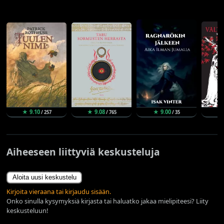
★ 9.10
★ 9.08
★ 9.00
★ 
/ 257
/ 765
/ 35
Aiheeseen liittyviä keskusteluja
Aloita uusi keskustelu
Kirjoita vieraana tai kirjaudu sisään.
Onko sinulla kysymyksiä kirjasta tai haluatko jakaa mielipiteesi? Liity
keskusteluun!