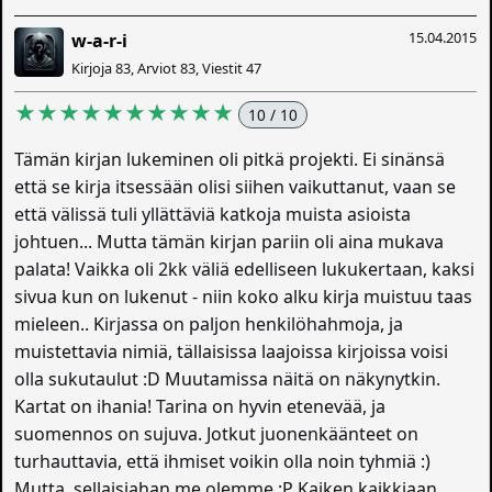
15.04.2015
w-a-r-i
Kirjoja 83, Arviot 83, Viestit 47
★★★★★★★★★★
10 / 10
Tämän kirjan lukeminen oli pitkä projekti. Ei sinänsä
että se kirja itsessään olisi siihen vaikuttanut, vaan se
että välissä tuli yllättäviä katkoja muista asioista
johtuen... Mutta tämän kirjan pariin oli aina mukava
palata! Vaikka oli 2kk väliä edelliseen lukukertaan, kaksi
sivua kun on lukenut - niin koko alku kirja muistuu taas
mieleen.. Kirjassa on paljon henkilöhahmoja, ja
muistettavia nimiä, tällaisissa laajoissa kirjoissa voisi
olla sukutaulut :D Muutamissa näitä on näkynytkin.
Kartat on ihania! Tarina on hyvin etenevää, ja
suomennos on sujuva. Jotkut juonenkäänteet on
turhauttavia, että ihmiset voikin olla noin tyhmiä :)
Mutta, sellaisiahan me olemme :P Kaiken kaikkiaan