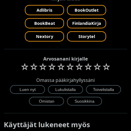
Adlibris
BookOutlet
BookBeat
FinlandiaKirja
Nextory
Storytel
Arvosanani kirjalle
☆
☆
☆
☆
☆
☆
☆
☆
☆
☆
Omassa pääkirjahyllyssäni
Käyttäjät lukeneet myös