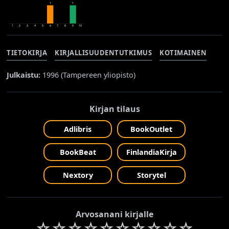
1
1
1
2
3
4
5
6
7
8
9
10
TIETOKIRJA
KIRJALLISUUDENTUTKIMUS
KOTIMAINEN
Julkaistu:
1996 (
Tampereen yliopisto
)
Kirjan tilaus
Adlibris
BookOutlet
BookBeat
FinlandiaKirja
Nextory
Storytel
Arvosanani kirjalle
☆
☆
☆
☆
☆
☆
☆
☆
☆
☆