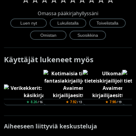
Omassa pääkirjahyllyssäni
Käyttäjät lukeneet myös
★ 8.26
★ 7.92
★ 7.90
/ 16
/ 13
/ 19
Aiheeseen liittyviä keskusteluja