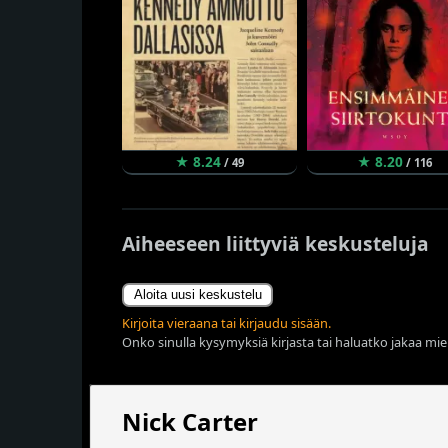
★ 8.24
★ 8.20
/ 49
/ 116
Aiheeseen liittyviä keskusteluja
Aloita uusi keskustelu
Kirjoita vieraana tai kirjaudu sisään.
Onko sinulla kysymyksiä kirjasta tai haluatko jakaa miel
Nick Carter