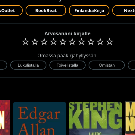
Outlet
BookBeat
FinlandiaKirja
Next
Arvosanani kirjalle
☆
☆
☆
☆
☆
☆
☆
☆
☆
☆
Omassa pääkirjahyllyssäni