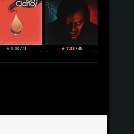
★ 8.00
★ 7.88
★ 7.82
/ 13
/ 45
/ 