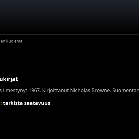
nen kuolema
ukirjat
s ilmestynyt 1967. Kirjoittanut Nicholas Browne. Suomentanu
s:
tarkista saatavuus