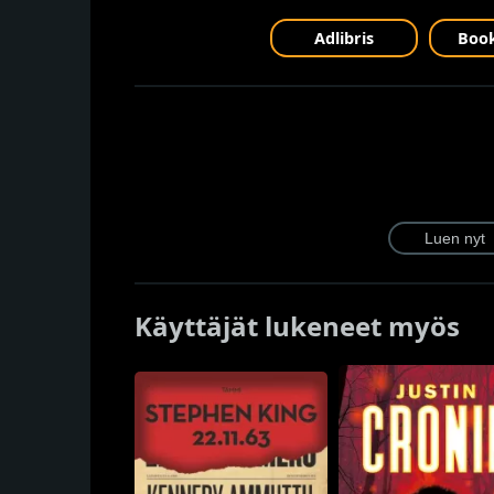
Adlibris
Book
Käyttäjät lukeneet myös