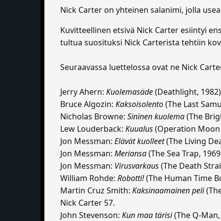
Nick Carter on yhteinen salanimi, jolla usea 
Kuvitteellinen etsivä Nick Carter esiintyi
tultua suosituksi Nick Carterista tehtiin kov
Seuraavassa luettelossa ovat ne Nick Carter -
Jerry Ahern:
Kuolemasäde
(Deathlight, 1982)
Bruce Algozin:
Kaksoisolento
(The Last Samur
Nicholas Browne:
Sininen kuolema
(The Brig
Lew Louderback:
Kuualus
(Operation Moon R
Jon Messman:
Elävät kuolleet
(The Living Dea
Jon Messman:
Meriansa
(The Sea Trap, 1969)
Jon Messman:
Virusvarkaus
(The Death Strai
William Rohde:
Robotti!
(The Human Time Bomb
Martin Cruz Smith:
Kaksinaamainen peli
(The
Nick Carter 57.
John Stevenson:
Kun maa tärisi
(The Q-Man, 