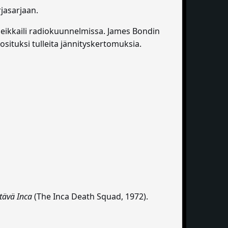
rjasarjaan.
seikkaili radiokuunnelmissa. James Bondin
uosituksi tulleita jännityskertomuksia.
tävä Inca
(The Inca Death Squad, 1972).