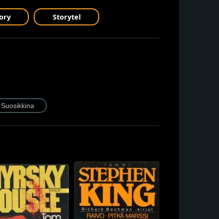
ory
Storytel