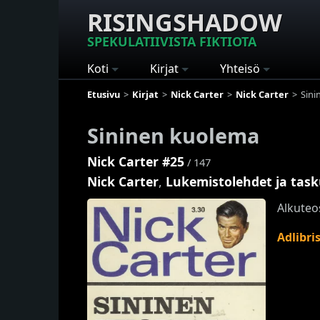
RISINGSHADOW
SPEKULATIIVISTA FIKTIOTA
Koti
Kirjat
Yhteisö
Etusivu
Kirjat
Nick Carter
Nick Carter
Sini
Sininen kuolema
Nick Carter #25
/ 147
Nick Carter
,
Lukemistolehdet ja task
Alkuteo
Adlibri