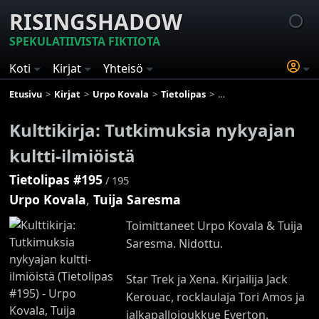
RISINGSHADOW
SPEKULATIIVISTA FIKTIOTA
Koti
Kirjat
Yhteisö
Etusivu
Kirjat
Urpo Kovala
Tietolipas
Kulttikirja: Tutkimuksia 
Kulttikirja: Tutkimuksia nykyajan
kultti-ilmiöistä
Tietolipas #195
/ 195
Urpo Kovala
,
Tuija Saresma
Toimittaneet Urpo Kovala & Tuija
Saresma. Nidottu.
Star Trek ja Xena. Kirjailija Jack
Kerouac, rocklaulaja Tori Amos ja
jalkapallojoukkue Everton.