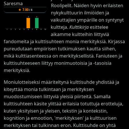
Roolipelit. Näiden hyvin erilaisten
★
7.00
/
4
nykykulttuurin ilmiöiden ja
2
2
vaikuttajien ympärille on syntynyt
kultteja.
Kulttikirja
esittelee
1
2
3
4
5
6
7
8
9
10
aikamme kultteihin liittyviä
fandomeita ja kulttisuhteen monia merkityksiä. Kirjassa
pureudutaan empiirisen tutkimuksen kautta siihen,
mikä kulttiasenteessa on merkityksellistä. Faniuteen ja
kulttisuhteeseen liittyy monimuotoisia ja -tasoisia
merkityksiä.
Moniulotteiseksi määriteltynä kulttisuhde yhdistää ja
kiteyttää monia tulkintaan ja merkityksen
muodostumiseen liittyviä yleisiä piirteitä. Samalla
kulttisuhteen käsite ylittää erilaisia totuttuja erotteluja,
kuten yksityisen ja yleisen, tekstin ja kontekstin,
kognition ja emootion, 'merkityksen' ja kulttuurisen
merkityksen tai tulkinnan eron. Kulttisuhde on yhtä