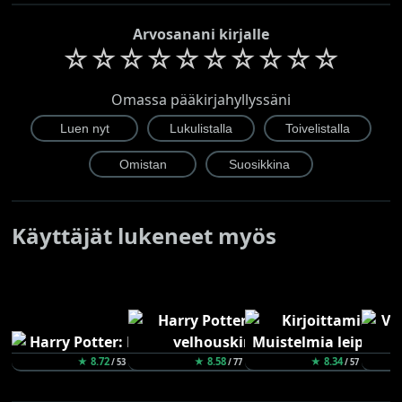
Arvosanani kirjalle
☆
☆
☆
☆
☆
☆
☆
☆
☆
☆
Omassa pääkirjahyllyssäni
Käyttäjät lukeneet myös
★ 8.72
★ 8.58
★ 8.34
/ 53
/ 77
/ 57