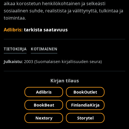
aikaa korostetun henkilökohtainen ja selkeästi
sosiaalinen suhde, realistista ja välittynyttä, tulkintaa ja
toimintaa.
Adlibris:
tarkista saatavuus
TIETOKIRJA
KOTIMAINEN
Julkaistu:
2003 (
Suomalaisen kirjallisuuden seura
)
Kirjan tilaus
Adlibris
BookOutlet
BookBeat
FinlandiaKirja
Nextory
Storytel