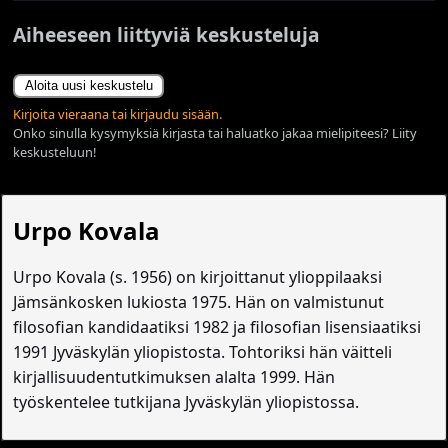
Aiheeseen liittyviä keskusteluja
Aloita uusi keskustelu
Kirjoita vieraana tai kirjaudu sisään.
Onko sinulla kysymyksiä kirjasta tai haluatko jakaa mielipiteesi? Liity
keskusteluun!
Urpo Kovala
Urpo Kovala (s. 1956) on kirjoittanut ylioppilaaksi
Jämsänkosken lukiosta 1975. Hän on valmistunut
filosofian kandidaatiksi 1982 ja filosofian lisensiaatiksi
1991 Jyväskylän yliopistosta. Tohtoriksi hän väitteli
kirjallisuudentutkimuksen alalta 1999. Hän
työskentelee tutkijana Jyväskylän yliopistossa.