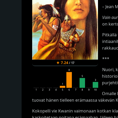
– Jean 
Vain aur
on kert
Pitkäll
intiaan
rakkau
***
★
7.24
/
17
Nuori, 
8
historio
5
3
purjehti
1
1
2
3
4
5
6
7
8
9
10
Omalle 
tuovat hänen tielleen erämaassa väkevän Ko
Kokopelli vie Kwanin vaimonaan kotkan klaa
karkoitetaan noitana erämaahan. Jälleen hä