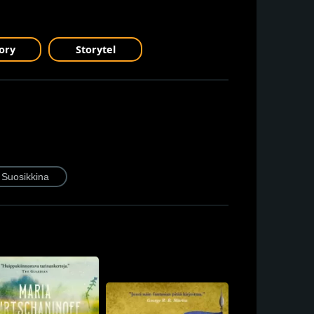
ory
Storytel