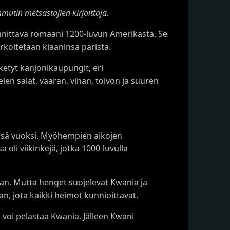
utin metsästäjien kirjoittaja.
nnittävä romaani 1200-luvun Amerikasta. Se
rkoitetaan klaaninsa parista.
ketyt kanjonikaupungit, eri
en salat, vaaran, vihan, toivon ja suuren
ensä vuoksi. Myöhempien aikojen
a oli viikinkejä, jotka 1000-luvulla
man. Mutta henget suojelevat Kwania ja
n, jota kaikki heimot kunnioittavat.
voi pelastaa Kwania. Jälleen Kwani