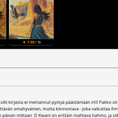
★ 7.00
/ 15
 silti kirjasta ei meinannut pystyä päästämään irti! Pakko oli
syttävän omahyväinen, mutta kiinnostava - joka vaikuttaa ihm
 päivän mittaan :D Kwani on erittäin mahtava hahmo, ja siihe