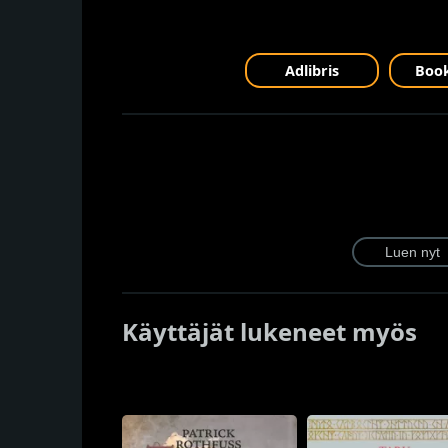
Adlibris
Book
Käyttäjät lukeneet myös