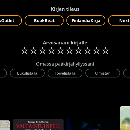
Kirjan tilaus
Outlet
BookBeat
FinlandiaKirja
Next
Arvosanani kirjalle
☆
☆
☆
☆
☆
☆
☆
☆
☆
☆
Omassa pääkirjahyllyssäni