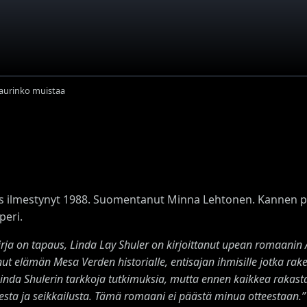
 aurinko muistaa
s ilmestynyt 1988. Suomentanut Minna Lehtonen. Kannen pii
peri.
rja on tapaus, Linda Lay Shuler on kirjoittanut upean romaanin 
ut elämän Mesa Verden historialle, entisajan ihmisille jotka rake
Linda Shulerin tarkkoja tutkimuksia, mutta ennen kaikkea raka
sta ja seikkailusta. Tämä romaani ei päästä minua otteestaan.”