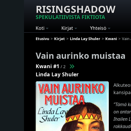
RISINGSHADOW
SPEKULATIIVISTA FIKTIOTA
Koti
Kirjat
Yhteisö
Etusivu
Kirjat
Linda Lay Shuler
Kwani
Vain
Vain aurinko muistaa
Kwani #1
/ 2
Linda Lay Shuler
Alkuteo
kansipa
”Tämä ki
on antan
Ihailen 
rakkaude