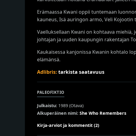
Erämaassa Kwani oppii tuntemaan luonnon 
kauneus, Isä auringon armo, Veli Kojootin t
Vaelluksellaan Kwani on kohtaava miehiä,
johtajan ja uuden kaupungin rakentajan To
Kaukaisessa kanjonissa Kwanin kohtalo lopu
elämänsä.
Adlibris:
tarkista saatavuus
PALEOFIKTIO
Julkaistu:
1989 (
Otava
)
Alkuperäinen nimi:
She Who Remembers
Kirja-arviot ja kommentit (2)