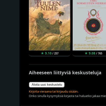
★ 9.10
★ 9.08
/ 257
/ 765
Aiheeseen liittyviä keskusteluja
Aloita uusi keskustelu
Kirjoita vieraana tai kirjaudu sisään.
Onko sinulla kysymyksiä kirjasta tai haluatko jakaa miel