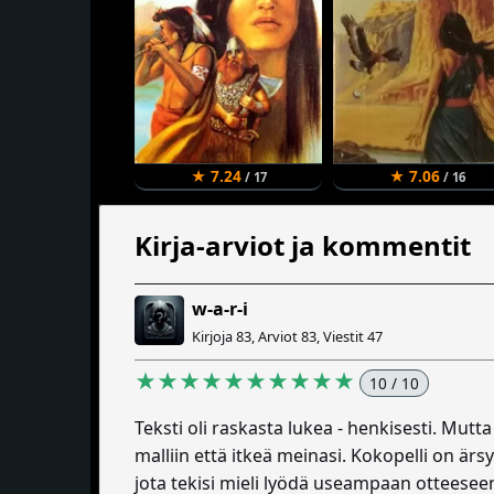
★ 7.24
★ 7.06
/ 17
/ 16
Kirja-arviot ja kommentit
w-a-r-i
Kirjoja 83, Arviot 83, Viestit 47
★★★★★★★★★★
10 / 10
Teksti oli raskasta lukea - henkisesti. Mutta
malliin että itkeä meinasi. Kokopelli on är
jota tekisi mieli lyödä useampaan otteeseen