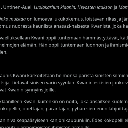
M. Untinen-Auel,
Luolakarhun klaanin, Hevosten laakson
ja
Mamm
inko muistaa
on lumoava lukukokemus, loistavan rikas ja jä
omus nuoresta kauniista anasazi-naisesta Kwanista, joka ka
ä vaelluksellaan Kwani oppii tuntemaan hämmästyttävät, kät
iheimojen elämän. Hän oppii tuntemaan luonnon ja ihmismiel
den.
kaunis Kwani karkoitetaan heimonsa parista sinisten silmi
itsijat tietävät sinisen värin syynkin: Kwanin esi-isien joukoss
vat Kwanin synnyinsijoille.
klaanilleen Kwani kuitenkin on noita, joka ansaitsee kuole
kopellin, opettajan, parantajan, pyhän siemenen lahjoittaja
nin vaikeapääsyiseen kanjonikaupunkiin. Edes Kokopelli ei 
n joutuu eriheimoisten ihmisten armoille.