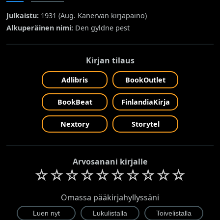
Julkaistu:
1931 (
Aug. Kanervan kirjapaino
)
Alkuperäinen nimi:
Den gyldne pest
Kirjan tilaus
Adlibris
BookOutlet
BookBeat
FinlandiaKirja
Nextory
Storytel
Arvosanani kirjalle
☆
☆
☆
☆
☆
☆
☆
☆
☆
☆
Omassa pääkirjahyllyssäni