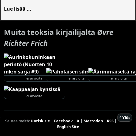
Lue lisää ...
Muita teoksia kirjailijalta
Øvre
Richter Frich
ei arvioita
ei arvioita
ei arvioita
ei arvioita
^ Ylös
Seuraa meitä:
Uutiskirje
|
Facebook
|
X
|
Mastodon
|
RSS
|
English Site