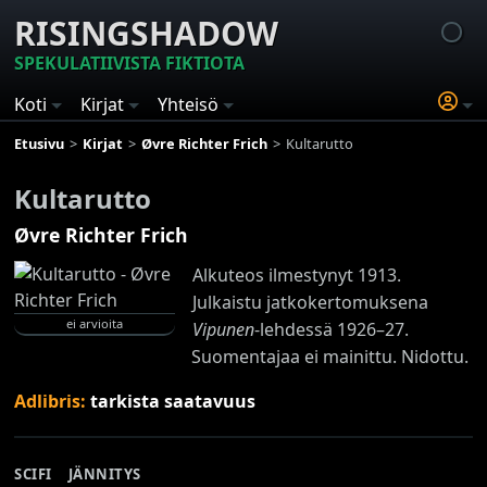
RISINGSHADOW
SPEKULATIIVISTA FIKTIOTA
Koti
Kirjat
Yhteisö
Etusivu
Kirjat
Øvre Richter Frich
Kultarutto
Kultarutto
Øvre Richter Frich
Alkuteos ilmestynyt 1913.
Julkaistu jatkokertomuksena
ei arvioita
Vipunen
-lehdessä 1926–27.
Suomentajaa ei mainittu. Nidottu.
Adlibris:
tarkista saatavuus
SCIFI
JÄNNITYS