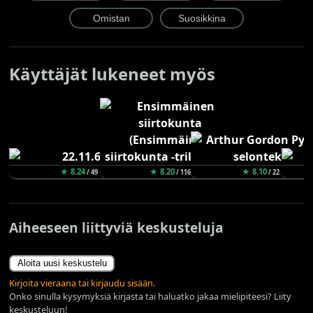
Käyttäjät lukeneet myös
★ 8.24
★ 8.20
★ 8.10
/ 49
/ 116
/ 22
Aiheeseen liittyviä keskusteluja
Aloita uusi keskustelu
Kirjoita vieraana tai kirjaudu sisään.
Onko sinulla kysymyksiä kirjasta tai haluatko jakaa mielipiteesi? Liity
keskusteluun!