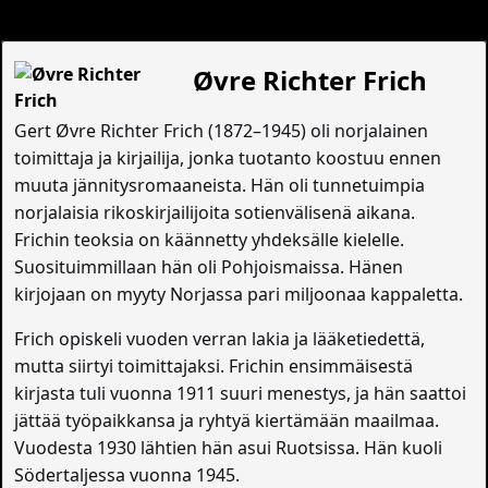
Øvre Richter Frich
Gert Øvre Richter Frich (1872–1945) oli norjalainen
toimittaja ja kirjailija, jonka tuotanto koostuu ennen
muuta jännitysromaaneista. Hän oli tunnetuimpia
norjalaisia rikoskirjailijoita sotienvälisenä aikana.
Frichin teoksia on käännetty yhdeksälle kielelle.
Suosituimmillaan hän oli Pohjoismaissa. Hänen
kirjojaan on myyty Norjassa pari miljoonaa kappaletta.
Frich opiskeli vuoden verran lakia ja lääketiedettä,
mutta siirtyi toimittajaksi. Frichin ensimmäisestä
kirjasta tuli vuonna 1911 suuri menestys, ja hän saattoi
jättää työpaikkansa ja ryhtyä kiertämään maailmaa.
Vuodesta 1930 lähtien hän asui Ruotsissa. Hän kuoli
Södertaljessa vuonna 1945.