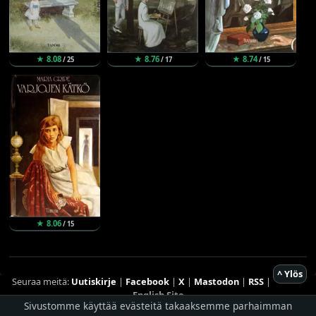
★ 8.08
★ 8.76
★ 8.74
/ 25
/ 17
/ 15
★ 8.06
/ 15
^ Ylös
Seuraa meitä:
Uutiskirje
|
Facebook
|
X
|
Mastodon
|
RSS
|
English Site
Sivustomme käyttää evästeitä takaaksemme parhaimman