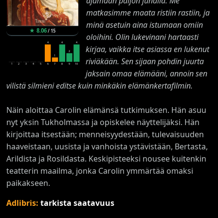
ajamaan paljon junalla. Me
matkasimme maata ristiin rastiin, ja
minä asetuin aina istumaan omiin
★
8.06
/
15
oloihini. Olin lukevinani hartaasti
4
4
4
kirjaa, vaikka itse asiassa en lukenut
2
1
riviäkään. Sen sijaan pohdin juurta
1
2
3
4
5
6
7
8
9
10
jaksain omaa elämääni, annoin sen
vilistä silmieni editse kuin minkäkin elämänkertafilmin.
Näin aloittaa Carolin elämänsä tutkimuksen. Hän asuu
nyt yksin Tukholmassa ja opiskelee näyttelijäksi. Hän
kirjoittaa itsestään; menneisyydestään, tulevaisuuden
haaveistaan, uusista ja vanhoista ystävistään, Bertasta,
Arildista ja Rosildasta. Keskipisteeksi nousee kuitenkin
teatterin maailma, jonka Carolin ymmärtää omaksi
paikakseen.
Adlibris:
tarkista saatavuus