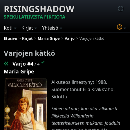
RISINGSHADOW
SPEKULATIIVISTA FIKTIOTA
Koti
Kirjat
Yhteisö
Etusivu
Kirjat
Maria Gripe
Varjo
Varjojen kätkö
Varjojen kätkö
✓
Varjo #4
/ 4
Maria Gripe
Alkuteos ilmestynyt 1988.
Suomentanut Eila Kivikk'aho.
Sidottu.
Siihen aikaan, kun olin vilkkaasti
liikkeellä Willanderin
teatteriseurueen mukana, jouduin