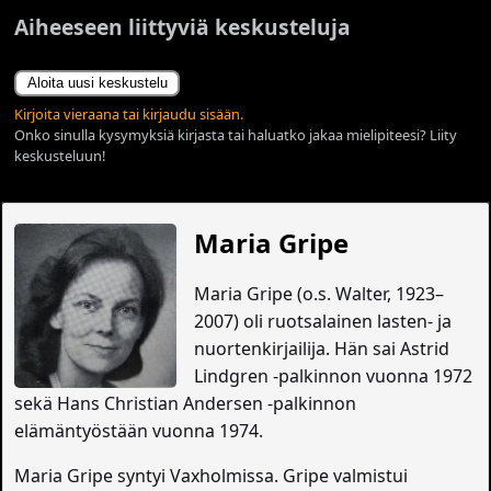
Aiheeseen liittyviä keskusteluja
Aloita uusi keskustelu
Kirjoita vieraana tai kirjaudu sisään.
Onko sinulla kysymyksiä kirjasta tai haluatko jakaa mielipiteesi? Liity
keskusteluun!
Maria Gripe
Maria Gripe (o.s. Walter, 1923–
2007) oli ruotsalainen lasten- ja
nuortenkirjailija. Hän sai Astrid
Lindgren -palkinnon vuonna 1972
sekä Hans Christian Andersen -palkinnon
elämäntyöstään vuonna 1974.
Maria Gripe syntyi Vaxholmissa. Gripe valmistui