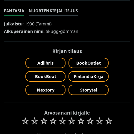
FANTASIA
NUORTENKIRJALLISUUS
Julkaistu:
1990 (
Tammi
)
Alkuperäinen nimi:
Skugg-gömman
Kirjan tilaus
Adlibris
BookOutlet
BookBeat
FinlandiaKirja
Nextory
Storytel
Arvosanani kirjalle
☆
☆
☆
☆
☆
☆
☆
☆
☆
☆