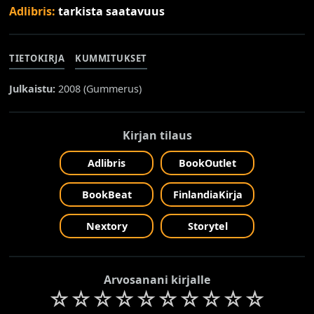
Adlibris:
tarkista saatavuus
TIETOKIRJA
KUMMITUKSET
Julkaistu:
2008 (
Gummerus
)
Kirjan tilaus
Adlibris
BookOutlet
BookBeat
FinlandiaKirja
Nextory
Storytel
Arvosanani kirjalle
☆
☆
☆
☆
☆
☆
☆
☆
☆
☆