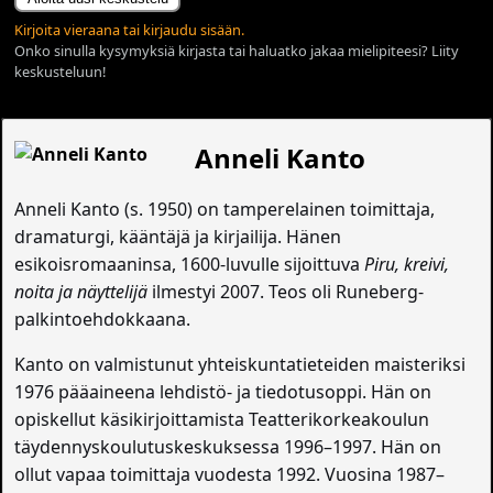
Kirjoita vieraana tai kirjaudu sisään.
Onko sinulla kysymyksiä kirjasta tai haluatko jakaa mielipiteesi? Liity
keskusteluun!
Anneli Kanto
Anneli Kanto (s. 1950) on tamperelainen toimittaja,
dramaturgi, kääntäjä ja kirjailija. Hänen
esikoisromaaninsa, 1600-luvulle sijoittuva
Piru, kreivi,
noita ja näyttelijä
ilmestyi 2007. Teos oli Runeberg-
palkintoehdokkaana.
Kanto on valmistunut yhteiskuntatieteiden maisteriksi
1976 pääaineena lehdistö- ja tiedotusoppi. Hän on
opiskellut käsikirjoittamista Teatterikorkeakoulun
täydennyskoulutuskeskuksessa 1996–1997. Hän on
ollut vapaa toimittaja vuodesta 1992. Vuosina 1987–