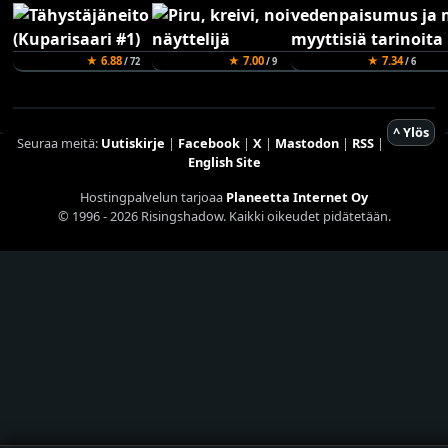
★ 6.88
★ 7.00
★ 7.34
/ 72
/ 9
/ 6
^ Ylös
Seuraa meitä:
Uutiskirje
|
Facebook
|
X
|
Mastodon
|
RSS
|
English Site
Hostingpalvelun tarjoaa
Planeetta Internet Oy
© 1996 - 2026 Risingshadow. Kaikki oikeudet pidätetään.