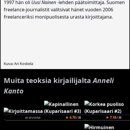
1997 hän oli
Uusi Nainen
-lehden päätoimittaja. Suomen
freelance-journalistit valitsivat hänet vuoden 2006
freelanceriksi monipuolisesta urasta kirjoittajana.
Kuva: Ari Koskela
Muita teoksia kirjailijalta
Anneli
Kanto
ei arvioita
★ 6.70
★ 7.18
/ 30
/ 39