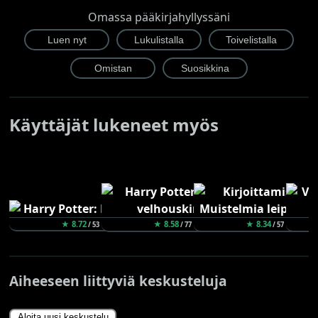
Omassa pääkirjahyllyssäni
Käyttäjät lukeneet myös
★ 8.72
★ 8.58
★ 8.34
/ 53
/ 77
/ 57
Aiheeseen liittyviä keskusteluja
Aloita uusi keskustelu