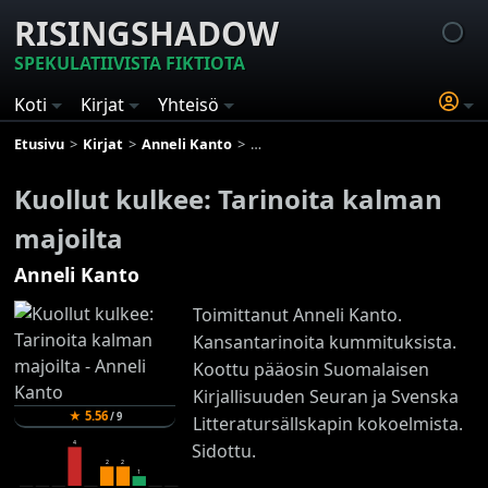
RISINGSHADOW
SPEKULATIIVISTA FIKTIOTA
Koti
Kirjat
Yhteisö
Etusivu
Kirjat
Anneli Kanto
Kuollut kulkee: Tarinoita kalman majo
Kuollut kulkee: Tarinoita kalman
majoilta
Anneli Kanto
Toimittanut Anneli Kanto.
Kansantarinoita kummituksista.
Koottu pääosin Suomalaisen
Kirjallisuuden Seuran ja Svenska
★
5.56
/
9
Litteratursällskapin kokoelmista.
4
Sidottu.
2
2
1