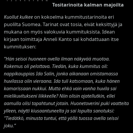
1
2
3
4
5
6
7
8
9
10
Tositarinoita kalman majoilta
Kuollut kulkee
on kokoelma kummitustarinoita eri
puolilta Suomea. Tarinat ovat tosia, eivät keksittyjä ja
mukana on myös valokuvia kummituksista. Idean
kirjaan toimittaja Anneli Kanto sai kohdattuaan itse
kummituksen:
”Hän seisoi huoneen ovella ilman näkyvää muotoa.
Kokemus oli pelottava. Tiedän, kuka kummitus oli:
nappikauppias Ida Salin, jonka aikanaan omistamassa
huvilassa olin vieraana. Ida tuli katsomaan, kuka hänen
kamarissaan nukkui. Mutta ehkä vain vanha huvila sai
mielikuvitukseni liikkeelle? Niin olisin ajatellutkin, ellei
aamulla olisi tapahtunut jotain. Huonetoverini puki vaatteita
ylleen, näytti kiusaantuneelta ja sai lopulta sanotuksi:
"Tiedätkö, minusta tuntui, että yöllä tuossa ovella seisoi
joku.”