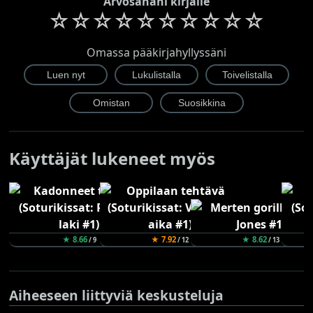
Arvosanani kirjalle
☆
☆
☆
☆
☆
☆
☆
☆
☆
☆
Omassa pääkirjahyllyssäni
Käyttäjät lukeneet myös
★ 8.66
★ 7.92
★ 8.62
/ 9
/ 12
/ 13
Aiheeseen liittyviä keskusteluja