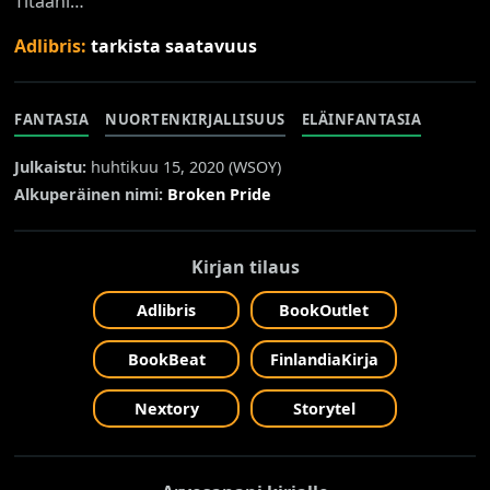
Titaani…
Adlibris:
tarkista saatavuus
FANTASIA
NUORTENKIRJALLISUUS
ELÄINFANTASIA
Julkaistu:
huhtikuu 15, 2020 (
WSOY
)
Alkuperäinen nimi:
Broken Pride
Kirjan tilaus
Adlibris
BookOutlet
BookBeat
FinlandiaKirja
Nextory
Storytel