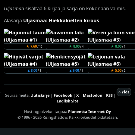
Uljasmaa
sisältää 6 kirjaa ja sarja on kokonaan valmis.
Alasarja
Uljasmaa: Hiekkakielten kirous
★ 7.60
★ 8.00
★ 8.00
/ 10
/ 4
/ 1
⧗ 8.00
⧗ 9.00
★ 5.50
/ 1
/ 1
/ 2
^ Ylös
Seuraa meitä:
Uutiskirje
|
Facebook
|
X
|
Mastodon
|
RSS
|
English Site
Hostingpalvelun tarjoaa
Planeetta Internet Oy
© 1996 - 2026 Risingshadow. Kaikki oikeudet pidätetään.