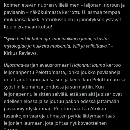
Kolmen etevän nuoren villieläimen – leijonan, norsun ja
paviaanin – näkökulmasta kerrottu Uljasmaa tempaa
mukaansa kaikki Soturikissojen ja jännityksen ystävät.
Kuule erämään kutsu!
”Syviä henkilöhahmoja, monipolvinen juoni, rikasta
mytologiaa ja huikeita maisemia. Villi ja valloittava.”
–
Kirkus Reviews.
Uljasmaa
-sarjan avausromaani
Hajonnut lauma
kertoo
leijonanpentu Pelottomasta, jonka joukko paviaaneja
on ottanut huomaansa sen jälkeen, kun Pelottoman isä
syöstiin laumansa johdosta ja surmattiin. Kun
leijonapennulle sitten selviää, että sen äiti ja sisar ovat
edelleen elossa ja se joutuu pakon edessä jättämään
paviaaniyhdyskunnan, Peloton päättää Afrikan
tasankojen vaaroja uhmaten pyrkiä liittymään taas
leijonien laumaan, jota johtaa nyt kovaotteinen