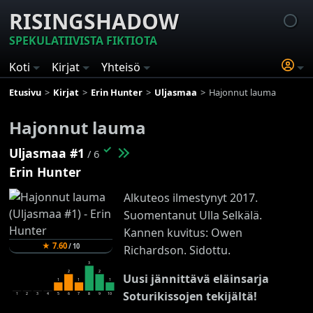
RISINGSHADOW
SPEKULATIIVISTA FIKTIOTA
Koti
Kirjat
Yhteisö
Etusivu
Kirjat
Erin Hunter
Uljasmaa
Hajonnut lauma
Hajonnut lauma
✓
Uljasmaa #1
/ 6
Erin Hunter
Alkuteos ilmestynyt 2017.
Suomentanut Ulla Selkälä.
Kannen kuvitus: Owen
★
7.60
/
10
Richardson. Sidottu.
3
2
2
Uusi jännittävä eläinsarja
1
1
1
Soturikissojen tekijältä!
1
2
3
4
5
6
7
8
9
10