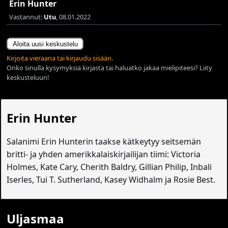
Erin Hunter
Vastannut:
Utu
, 08.01.2022
Aloita uusi keskustelu
Kirjoita vieraana tai kirjaudu sisään.
Onko sinulla kysymyksiä kirjasta tai haluatko jakaa mielipiteesi? Liity
keskusteluun!
Erin Hunter
Salanimi Erin Hunterin taakse kätkeytyy seitsemän
britti- ja yhden amerikkalaiskirjailijan tiimi: Victoria
Holmes, Kate Cary, Cherith Baldry, Gillian Philip, Inbali
Iserles, Tui T. Sutherland, Kasey Widhalm ja Rosie Best.
Uljasmaa