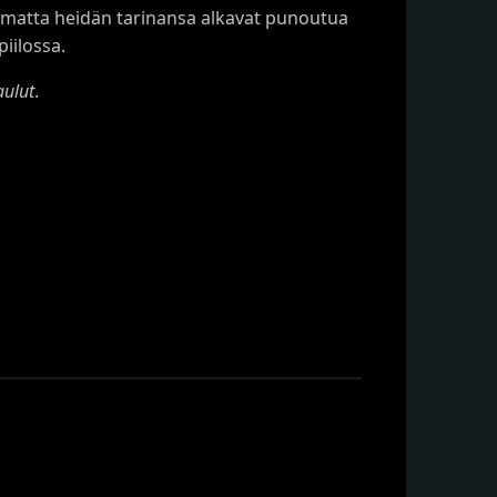
limatta heidän tarinansa alkavat punoutua
iilossa.
aulut
.