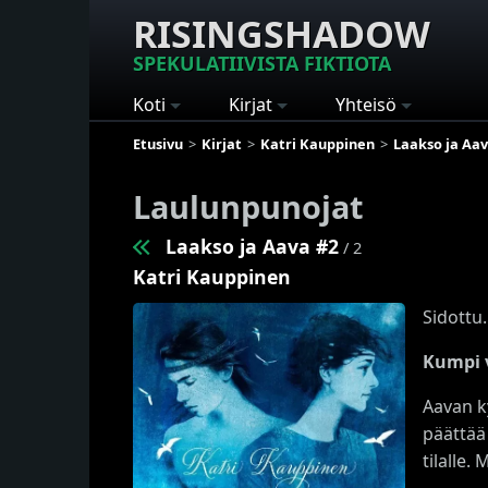
RISINGSHADOW
SPEKULATIIVISTA FIKTIOTA
Koti
Kirjat
Yhteisö
Etusivu
Kirjat
Katri Kauppinen
Laakso ja Aa
Laulunpunojat
Laakso ja Aava #2
/ 2
Katri Kauppinen
Sidottu.
Kumpi v
Aavan k
päättää
tilalle.