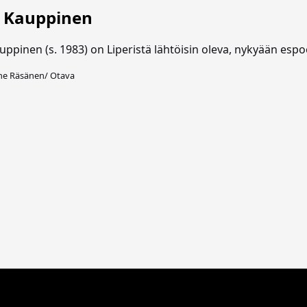
i Kauppinen
uppinen (s. 1983) on Liperistä lähtöisin oleva, nykyään espool
ne Räsänen/ Otava