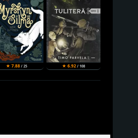
★ 7.88
★ 6.92
★ 6.78
/ 25
/ 108
/ 