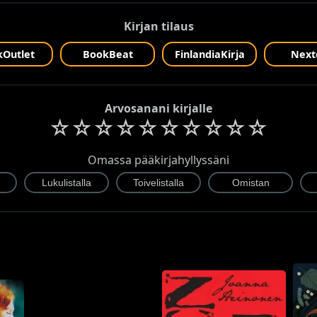
Kirjan tilaus
Outlet
BookBeat
FinlandiaKirja
Next
Arvosanani kirjalle
☆
☆
☆
☆
☆
☆
☆
☆
☆
☆
Omassa pääkirjahyllyssäni