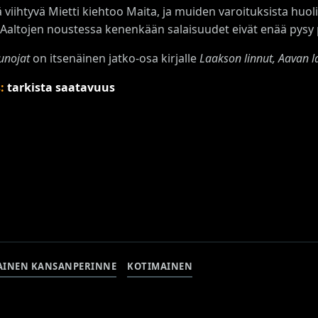
 viihtyvä Mietti kiehtoo Maita, ja muiden varoituksista huo
 Aaltojen noustessa kenenkään salaisuudet eivät enää pysy p
unojat
on itsenäinen jatko-osa kirjalle
Laakson linnut, Aavan l
s:
tarkista saatavuus
AINEN KANSANPERINNE
KOTIMAINEN