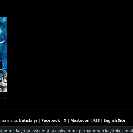
.
raa meitä:
Uutiskirje
|
Facebook
|
X
|
Mastodon
|
RSS
|
English Site
stomme käyttää evästeitä takaaksemme parhaimman käyttökokemu
Hostingpalvelun tarjoaa
Planeetta Internet Oy