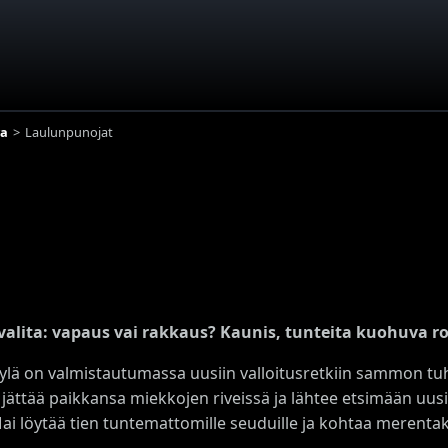
va
Laulunpunojat
alita: vapaus vai rakkaus? Kaunis, tunteita kuohuva ro
ylä on valmistautumassa uusiin valloitusretkiin sammon tuh
 jättää paikkansa miekkojen riveissä ja lähtee etsimään uus
 Mai löytää tien tuntemattomille seuduille ja kohtaa merent