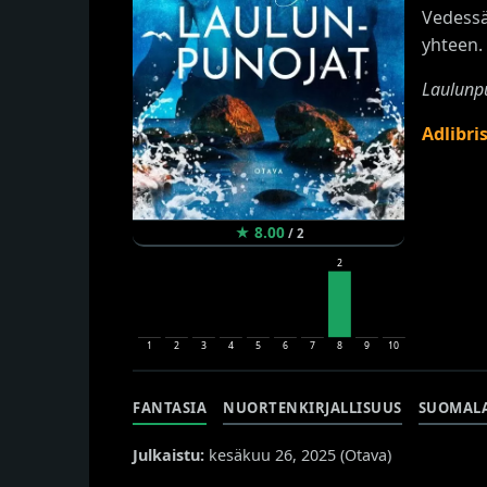
Vedessä
yhteen.
Laulunp
Adlibri
★
8.00
/
2
2
1
2
3
4
5
6
7
8
9
10
FANTASIA
NUORTENKIRJALLISUUS
SUOMAL
Julkaistu:
kesäkuu 26, 2025 (
Otava
)