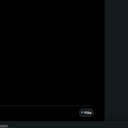
^ Ylös
ksen.