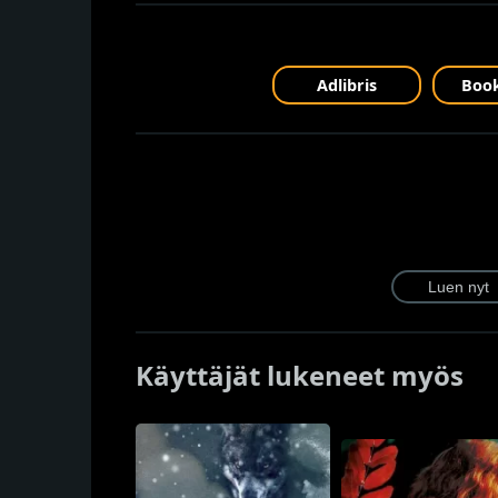
Adlibris
Book
Käyttäjät lukeneet myös