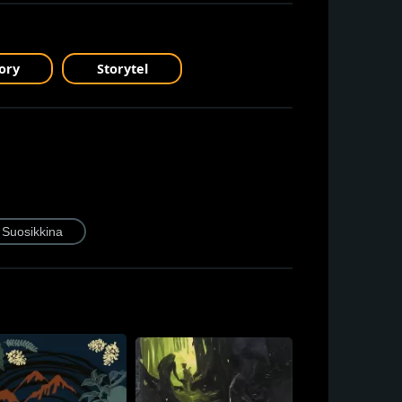
ory
Storytel