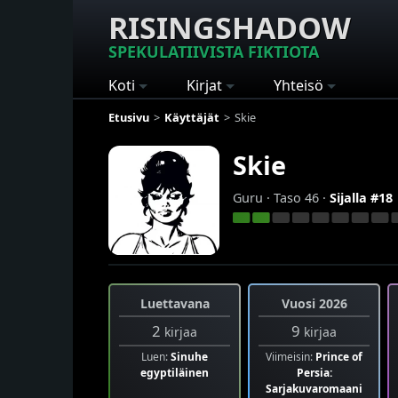
RISINGSHADOW
SPEKULATIIVISTA FIKTIOTA
Koti
Kirjat
Yhteisö
Etusivu
Käyttäjät
Skie
Skie
Guru · Taso 46 ·
Sijalla #18
Luettavana
Vuosi 2026
2
9
kirjaa
kirjaa
Luen:
Sinuhe
Viimeisin:
Prince of
egyptiläinen
Persia:
Sarjakuvaromaani