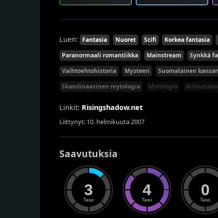
Luen:
Fantasia
Nuoret
Scifi
Korkea fantasia
Paranormaali romantiikka
Mainstream
Synkkä fa
Vaihtoehtohistoria
Mysteeri
Suomalainen kansa
Skandinaavinen mytologia
Mytologia
Arthuriana
Linkit:
Risingshadow.net
Liittynyt: 10. helmikuuta 2007
Saavutuksia
3
4
0
Taso
Taso
Taso