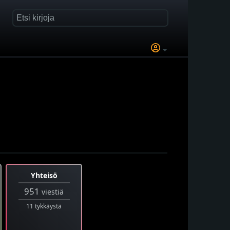
Yhteisö
951
viestiä
11 tykkäystä