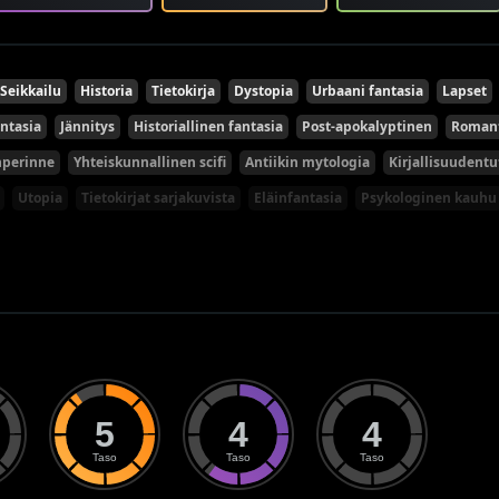
Seikkailu
Historia
Tietokirja
Dystopia
Urbaani fantasia
Lapset
ntasia
Jännitys
Historiallinen fantasia
Post-apokalyptinen
Romant
nperinne
Yhteiskunnallinen scifi
Antiikin mytologia
Kirjallisuudent
Utopia
Tietokirjat sarjakuvista
Eläinfantasia
Psykologinen kauhu
5
4
4
Taso
Taso
Taso