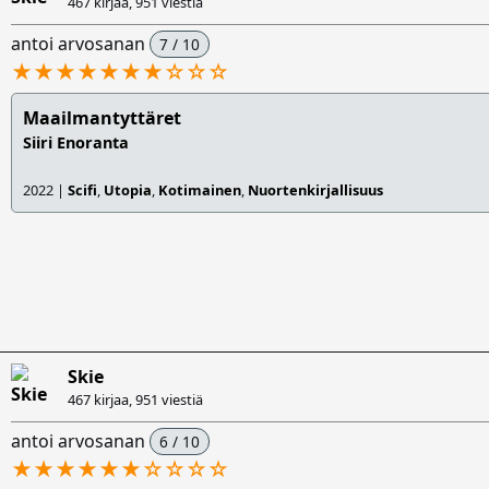
467 kirjaa,
951 viestiä
antoi arvosanan
7 / 10
★★★★★★★
☆
☆
☆
Maailmantyttäret
Siiri Enoranta
2022 |
Scifi
,
Utopia
,
Kotimainen
,
Nuortenkirjallisuus
Skie
467 kirjaa,
951 viestiä
antoi arvosanan
6 / 10
★★★★★★
☆
☆
☆
☆