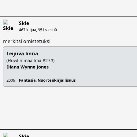
Skie
467 kirjaa,
951 viestiä
merkitsi omistetuksi
Leijuva linna
(Howlin maailma #2
)
/ 3
Diana Wynne Jones
2006 |
Fantasia
,
Nuortenkirjallisuus
Skie