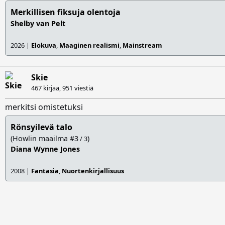
Merkillisen fiksuja olentoja
Shelby van Pelt
2026 |
Elokuva
,
Maaginen realismi
,
Mainstream
Skie
467 kirjaa,
951 viestiä
merkitsi omistetuksi
Rönsyilevä talo
(Howlin maailma #3
)
/ 3
Diana Wynne Jones
2008 |
Fantasia
,
Nuortenkirjallisuus