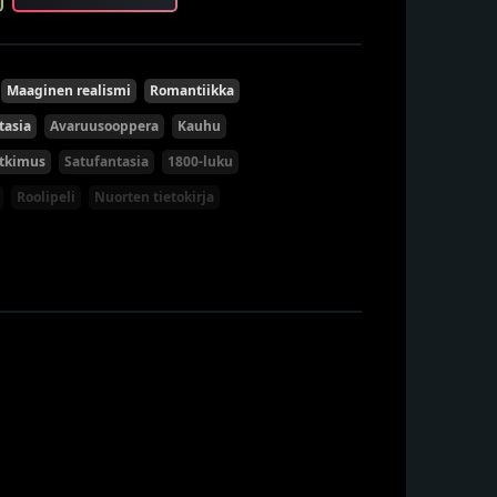
Maaginen realismi
Romantiikka
asia
Avaruusooppera
Kauhu
utkimus
Satufantasia
1800-luku
Roolipeli
Nuorten tietokirja