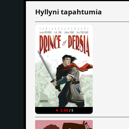
Hyllyni tapahtumia
★ 3.60
/ 5