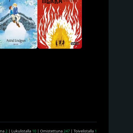
ana
2
| Lukulistalla
10
| Omistettuna
247
| Toivelistalla
1