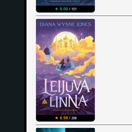
★ 8.00
/ 151
★ 6.98
/ 208