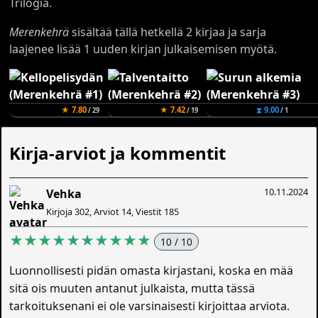
Trilogia.
Merenkehrä
sisältää tällä hetkellä 2 kirjaa ja sarja
laajenee lisää 1 uuden kirjan julkaisemisen myötä.
★ 7.80
★ 7.42
⧗ 9.00
/ 29
/ 19
/ 1
Kirja-arviot ja kommentit
10.11.2024
Vehka
Kirjoja 302, Arviot 14, Viestit 185
★★★★★★★★★★
10 / 10
Luonnollisesti pidän omasta kirjastani, koska en mää
sitä ois muuten antanut julkaista, mutta tässä
tarkoituksenani ei ole varsinaisesti kirjoittaa arviota.