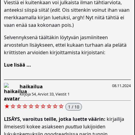
Viestiä ei kuitenkaan voi julkaista ilman tähtiarviota,
anteeksi siispä siitä! (
edit.
Ois sittenkin voinut ihan vaan
merkkaamalla kirjan luetuksi, argh! Nyt niitä tähtiä ei
vaan enää saa kokonaan pois.)
Selvennyksenä täältäkin löytyvän jasmiiniteen
arvostelun lisäykseen, ettei kukaan turhaan ala pelätä
kriittisten arvioiden kirjoittamista kirjoistani:
Lue lisää ...
08.11.2024
haikailua
Kirjoja 54, Arviot 33, Viestit 1
★☆☆☆☆☆☆☆☆☆
1 / 10
LISÄYS, varoitus teille, jotka luette väärin:
kirjailija
ilmeisesti kokee asiakseen
puuttua
lukijoiden
lukukokemuksiin goodreadsissa parin tunnin