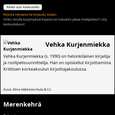
Aloita uusi keskustelu
Kirjoita vieraana tai kirjaudu sisään.
Onko sinulla kysymyksiä kirjasta tai haluatko jakaa mielipiteesi? Liity
keskusteluun!
Vehka Kurjenmiekka
Vehka Kurjenmiekka (s. 1990) on helsinkiläinen kirjailija
ja roolipelisuunnittelija. Hän on opiskellut kirjoittamista
Kriittisen korkeakoulun kirjoittajakoulussa.
Kuva: Alina Häkkinen/Aula & Co
Merenkehrä