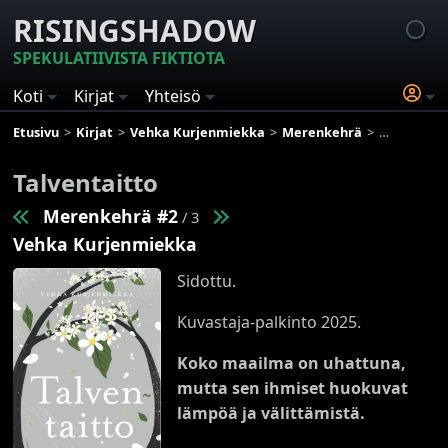
RISINGSHADOW
SPEKULATIIVISTA FIKTIOTA
Koti
Kirjat
Yhteisö
Etusivu
Kirjat
Vehka Kurjenmiekka
Merenkehrä
Talventaitt
Talventaitto
Merenkehrä #2
/ 3
Vehka Kurjenmiekka
Sidottu.
Kuvastaja-palkinto 2025.
Koko maailma on uhattuna,
mutta sen ihmiset huokuvat
lämpöä ja välittämistä.