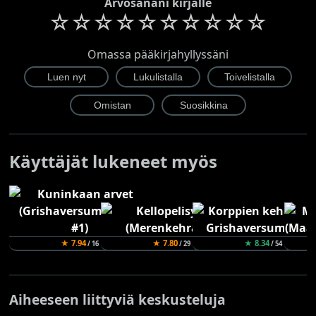
Arvosanani kirjalle
☆
☆
☆
☆
☆
☆
☆
☆
☆
☆
Omassa pääkirjahyllyssäni
Käyttäjät lukeneet myös
★ 7.94
★ 7.80
★ 8.34
/ 16
/ 29
/ 54
Aiheeseen liittyviä keskusteluja