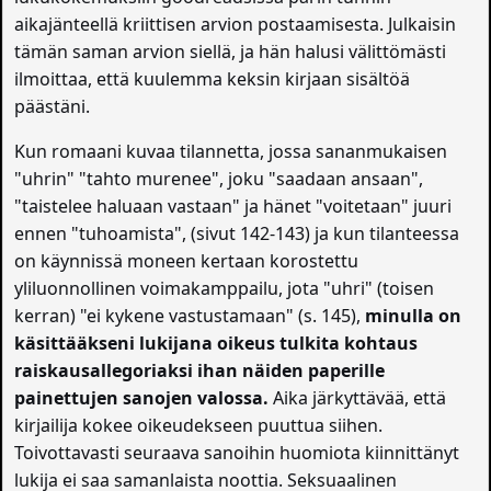
aikajänteellä kriittisen arvion postaamisesta. Julkaisin
tämän saman arvion siellä, ja hän halusi välittömästi
ilmoittaa, että kuulemma keksin kirjaan sisältöä
päästäni.
Kun romaani kuvaa tilannetta, jossa sananmukaisen
"uhrin" "tahto murenee", joku "saadaan ansaan",
"taistelee haluaan vastaan" ja hänet "voitetaan" juuri
ennen "tuhoamista", (sivut 142-143) ja kun tilanteessa
on käynnissä moneen kertaan korostettu
yliluonnollinen voimakamppailu, jota "uhri" (toisen
kerran) "ei kykene vastustamaan" (s. 145),
minulla on
käsittääkseni lukijana oikeus tulkita kohtaus
raiskausallegoriaksi ihan näiden paperille
painettujen sanojen valossa.
Aika järkyttävää, että
kirjailija kokee oikeudekseen puuttua siihen.
Toivottavasti seuraava sanoihin huomiota kiinnittänyt
lukija ei saa samanlaista noottia. Seksuaalinen