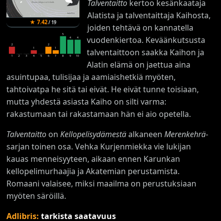
Talventaitto
kertoo kesänkaataja
Alatista ja talventaittaja Kaihosta,
★
7.42
/
19
joiden tehtävä on kannatella
5
vuodenkiertoa. Keväänkutsusta
4
4
2
2
1
1
talventaittoon saakka Kaihon ja
1
2
3
4
5
6
7
8
9
10
Alatin elämä on jaettua aina
asuintupaa, tulisijaa ja aamiaishetkiä myöten,
tahtoivatpa he sitä tai eivät. He eivät tunne toisiaan,
mutta yhdestä asiasta Kaiho on silti varma:
rakastumaan tai rakastamaan hän ei aio opetella.
Talventaitto
on
Kellopelisydämestä
alkaneen
Merenkehrä
-
sarjan toinen osa. Vehka Kurjenmiekka vie lukijan
kauas menneisyyteen, aikaan ennen Karunkan
kellopelimurhaajia ja Akatemian perustamista.
Romaani valaisee, miksi maailma on perustuksiaan
myöten säröillä.
Adlibris:
tarkista saatavuus