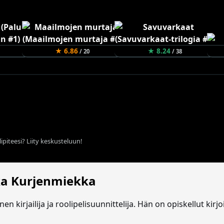
★ 6.86
★ 8.24
/ 20
/ 38
ipiteesi? Liity keskusteluun!
a Kurjenmiekka
n kirjailija ja roolipelisuunnittelija. Hän on opiskellut kir