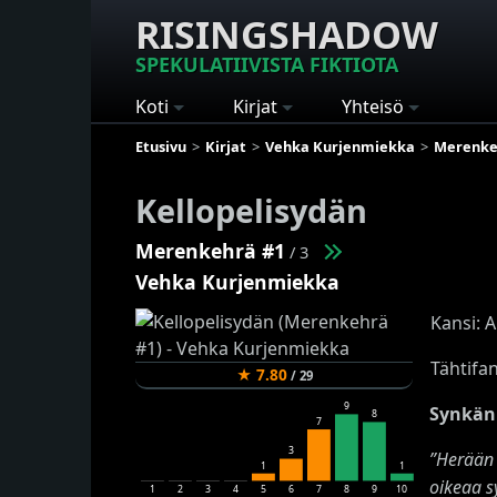
RISINGSHADOW
SPEKULATIIVISTA FIKTIOTA
Koti
Kirjat
Yhteisö
Etusivu
Kirjat
Vehka Kurjenmiekka
Merenke
Kellopelisydän
Merenkehrä #1
/ 3
Vehka Kurjenmiekka
Kansi: 
Tähtifa
★
7.80
/
29
9
Synkän 
8
7
3
”Herään 
1
1
oikeaa s
1
2
3
4
5
6
7
8
9
10