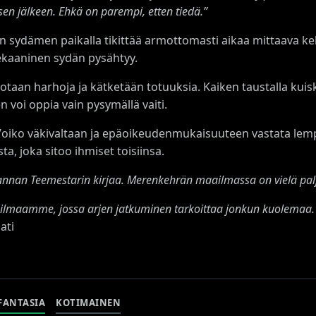
sen jälkeen. Ehkä on parempi, etten tiedä.”
n sydämen paikalla tikittää armottomasti aikaa mittaava ke
ekaaninen sydän pysähtyy.
n harhoja ja kätketään totuuksia. Kaiken taustalla kuiskii 
 voi oppia vain pysymällä vaiti.
oiko väkivaltaan ja epäoikeudenmukaisuuteen vastata lem
, joka sitoo ihmiset toisiinsa.
nnan Teemestarin kirjaa. Merenkehrän maailmassa on vielä pal
maamme, jossa arjen jatkuminen tarkoittaa jonkun kuolemaa. H
ati
FANTASIA
KOTIMAINEN