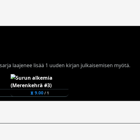
ja sarja laajenee lisää 1 uuden kirjan julkaisemisen myötä.
⧗ 9.00
/ 1