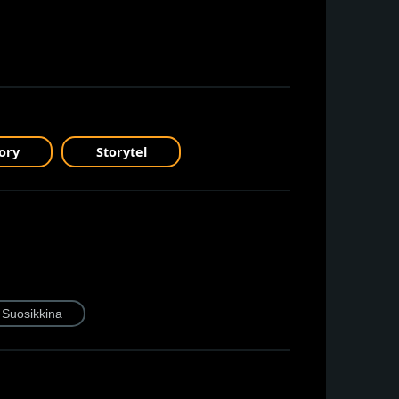
ory
Storytel