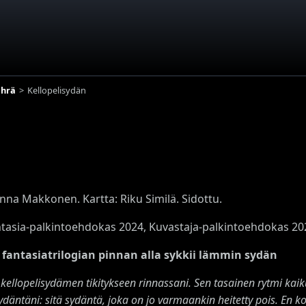
hrä
Kellopelisydän
Anna Makkonen. Kartta: Riku Similä. Sidottu.
ntasia-palkintoehdokas 2024, Kuvastaja-palkintoehdokas 202
fantasiatrilogian pinnan alla sykkii lämmin sydän
kellopelisydämen tikitykseen rinnassani. Sen tasainen rytmi kaik
ydäntäni: sitä sydäntä, joka on jo varmaankin heitetty pois. En ko