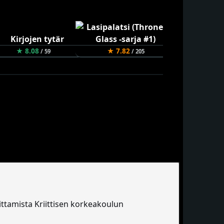
★ 8.08
★ 7.82
★ 7.54
/ 59
/ 205
joittamista Kriittisen korkeakoulun