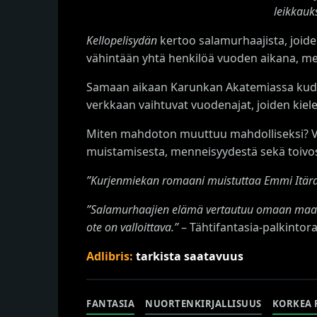
leikkauk
Kellopelisydän
kertoo salamurhaajista, joide
vähintään yhtä henkilöä vuoden aikana, m
Samaan aikaan Karunkan Akatemiassa kudotaa
verkkaan vaihtuvat vuodenajat, joiden kielen
Miten mahdoton muuttuu mahdolliseksi? V
muistamisesta, menneisyydestä sekä toivosta
”Kurjenmiekan romaani muistuttaa Emmi Itära
”Salamurhaajien elämä vertautuu omaan maail
ote on valloittava.”
– Tähtifantasia-palkintora
Adlibris:
tarkista saatavuus
FANTASIA
NUORTENKIRJALLISUUS
KORKEA 