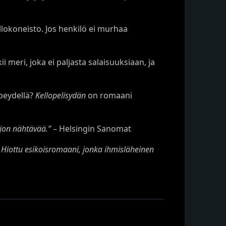
llokoneisto. Jos henkilö ei murhaa
meri, joka ei paljasta salaisuuksiaan, ja
peydellä?
Kellopelisydän
on romaani
jon nähtävää.”
– Helsingin Sanomat
iottu esikoisromaani, jonka ihmisläheinen