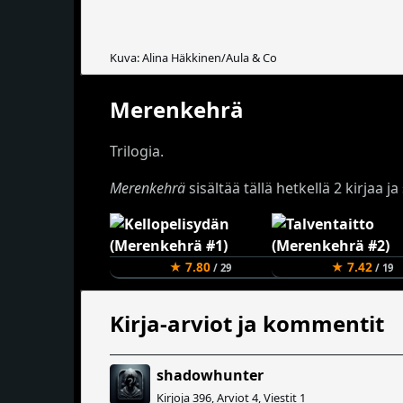
Kuva: Alina Häkkinen/Aula & Co
Merenkehrä
Trilogia.
Merenkehrä
sisältää tällä hetkellä 2 kirjaa 
★ 7.80
★ 7.42
/ 29
/ 19
Kirja-arviot ja kommentit
shadowhunter
Kirjoja 396, Arviot 4, Viestit 1