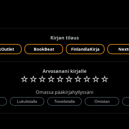
Kirjan tilaus
Outlet
BookBeat
FinlandiaKirja
Next
Arvosanani kirjalle
☆
☆
☆
☆
☆
☆
☆
☆
☆
☆
Omassa pääkirjahyllyssäni