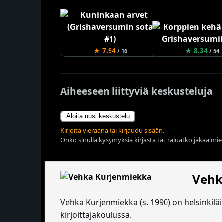
★ 7.94
★ 8.34
/ 16
/ 54
Aiheeseen liittyviä keskusteluja
Aloita uusi keskustelu
Kirjoita vieraana tai kirjaudu sisään.
Onko sinulla kysymyksiä kirjasta tai haluatko jakaa miel
Vehk
Vehka Kurjenmiekka (s. 1990) on helsinkiläine
kirjoittajakoulussa.