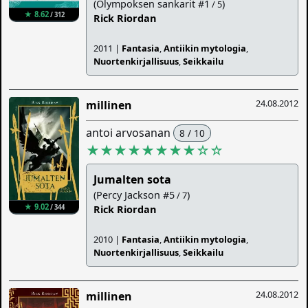
(Olympoksen sankarit #1
)
/ 5
★ 8.62
/ 312
Rick Riordan
2011 |
Fantasia
,
Antiikin mytologia
,
Nuortenkirjallisuus
,
Seikkailu
24.08.2012
millinen
antoi arvosanan
8 / 10
★★★★★★★★
☆
☆
Jumalten sota
(Percy Jackson #5
)
/ 7
★ 9.02
/ 344
Rick Riordan
2010 |
Fantasia
,
Antiikin mytologia
,
Nuortenkirjallisuus
,
Seikkailu
24.08.2012
millinen