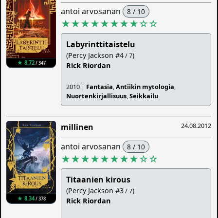
antoi arvosanan
8 / 10
★★★★★★★★
☆
☆
Labyrinttitaistelu
(Percy Jackson #4
)
/ 7
★ 8.72
/ 347
Rick Riordan
2010 |
Fantasia
,
Antiikin mytologia
,
Nuortenkirjallisuus
,
Seikkailu
24.08.2012
millinen
antoi arvosanan
8 / 10
★★★★★★★★
☆
☆
Titaanien kirous
(Percy Jackson #3
)
/ 7
★ 8.34
/ 378
Rick Riordan