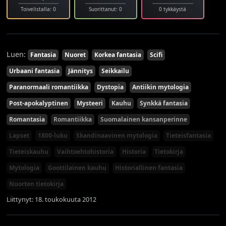
Toivelistalla: 0
Suorittanut: 0
0 tykkäystä
Luen:
Fantasia
Nuoret
Korkea fantasia
Scifi
Urbaani fantasia
Jännitys
Seikkailu
Paranormaali romantiikka
Dystopia
Antiikin mytologia
Post-apokalyptinen
Mysteeri
Kauhu
Synkkä fantasia
Romantasia
Romantiikka
Suomalainen kansanperinne
Lapset
1800-luku
Skandinaavinen mytologia
Tieteisfantasia
Tieteiskauhu
Vaihtoehtohistoria
Historia
Tietokirja
Mytologia
Goottilainen kauhu
Historiallinen fantasia
Nuorten tietokirja
Liittynyt: 18. toukokuuta 2012