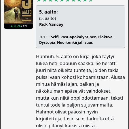
5. aalto:
(5. aalto)
Rick Yancey
★ 8.24
/ 178
2013 |
Scifi
,
Post-apokalyptinen
,
Elokuva
,
Dystopia
,
Nuortenkirjallisuus
Huhhuh. 5. aalto on kirja, joka täytyi
lukea heti loppuun saakka. Se herätti
juuri niitä oikeita tunteita, joiden takia
pulssi vaan kohosi kohoamistaan. Alussa
minua hämäsi ajan, paikan ja
näkökulman epäselvät vaihdokset,
mutta kun niitä oppi odottamaan, teksti
tuntui todella paljon sujuvammalta.
Hahmot olivat pääosin hyvin
kirjoitettuja, tosin se ei tarkoita että
olisin pitänyt kaikista niistä...