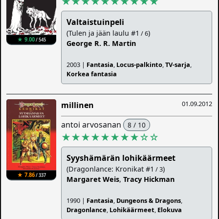
★★★★★★★★★★
Valtaistuinpeli
(Tulen ja jään laulu #1
)
/ 6
★ 9.00
/ 545
George R. R. Martin
2003 |
Fantasia
,
Locus-palkinto
,
TV-sarja
,
Korkea fantasia
01.09.2012
millinen
antoi arvosanan
8 / 10
★★★★★★★★
☆
☆
Syyshämärän lohikäärmeet
(Dragonlance: Kronikat #1
)
/ 3
★ 7.86
/ 337
Margaret Weis
,
Tracy Hickman
1990 |
Fantasia
,
Dungeons & Dragons
,
Dragonlance
,
Lohikäärmeet
,
Elokuva