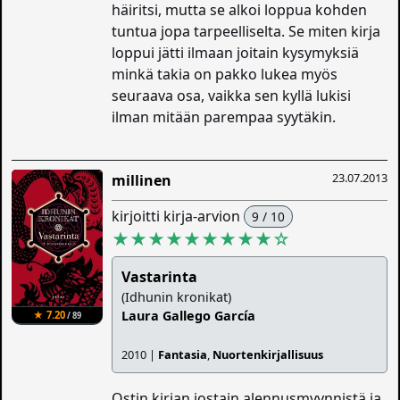
häiritsi, mutta se alkoi loppua kohden
tuntua jopa tarpeelliselta. Se miten kirja
loppui jätti ilmaan joitain kysymyksiä
minkä takia on pakko lukea myös
seuraava osa, vaikka sen kyllä lukisi
ilman mitään parempaa syytäkin.
23.07.2013
millinen
kirjoitti kirja-arvion
9 / 10
★★★★★★★★★
☆
Vastarinta
(Idhunin kronikat)
Laura Gallego García
★ 7.20
/ 89
2010 |
Fantasia
,
Nuortenkirjallisuus
Ostin kirjan jostain alennusmyynnistä ja