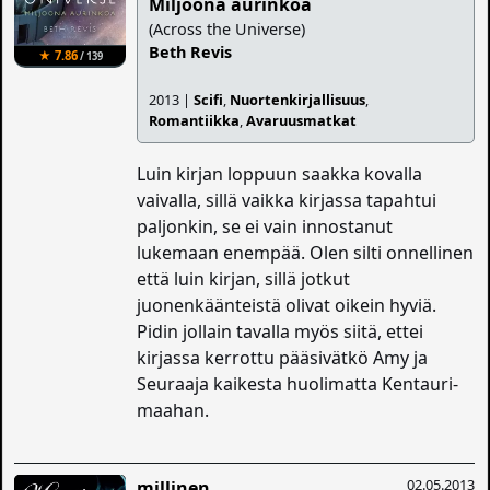
Miljoona aurinkoa
(Across the Universe)
Beth Revis
★ 7.86
/ 139
2013 |
Scifi
,
Nuortenkirjallisuus
,
Romantiikka
,
Avaruusmatkat
Luin kirjan loppuun saakka kovalla
vaivalla, sillä vaikka kirjassa tapahtui
paljonkin, se ei vain innostanut
lukemaan enempää. Olen silti onnellinen
että luin kirjan, sillä jotkut
juonenkäänteistä olivat oikein hyviä.
Pidin jollain tavalla myös siitä, ettei
kirjassa kerrottu pääsivätkö Amy ja
Seuraaja kaikesta huolimatta Kentauri-
maahan.
02.05.2013
millinen