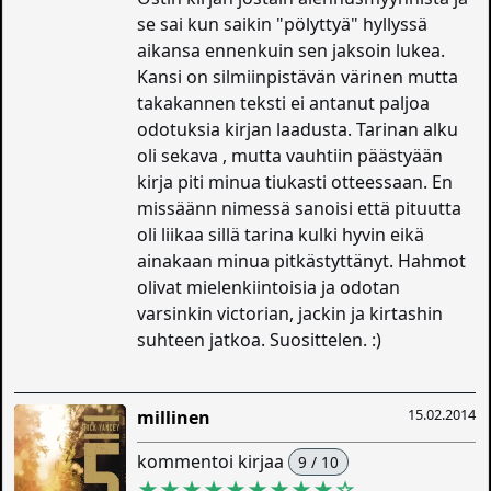
se sai kun saikin "pölyttyä" hyllyssä
aikansa ennenkuin sen jaksoin lukea.
Kansi on silmiinpistävän värinen mutta
takakannen teksti ei antanut paljoa
odotuksia kirjan laadusta. Tarinan alku
oli sekava , mutta vauhtiin päästyään
kirja piti minua tiukasti otteessaan. En
missäänn nimessä sanoisi että pituutta
oli liikaa sillä tarina kulki hyvin eikä
ainakaan minua pitkästyttänyt. Hahmot
olivat mielenkiintoisia ja odotan
varsinkin victorian, jackin ja kirtashin
suhteen jatkoa. Suosittelen. :)
15.02.2014
millinen
kommentoi kirjaa
9 / 10
★★★★★★★★★
☆