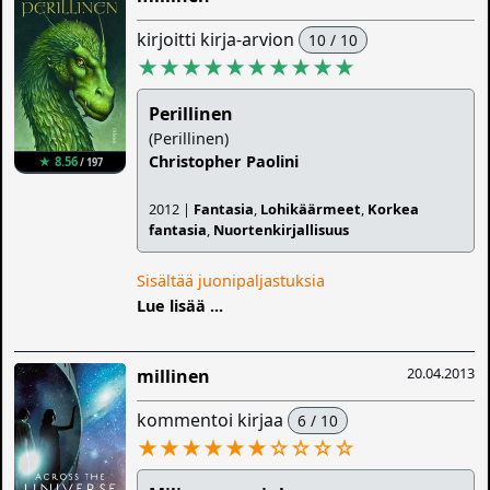
kirjoitti kirja-arvion
10 / 10
★★★★★★★★★★
Perillinen
(Perillinen)
Christopher Paolini
★ 8.56
/ 197
2012 |
Fantasia
,
Lohikäärmeet
,
Korkea
fantasia
,
Nuortenkirjallisuus
Sisältää juonipaljastuksia
Lue lisää ...
20.04.2013
millinen
kommentoi kirjaa
6 / 10
★★★★★★
☆
☆
☆
☆