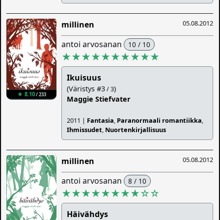
05.08.2012
millinen
antoi arvosanan
10 / 10
★★★★★★★★★★
Ikuisuus
(Väristys #3
)
/ 3
★ 8.10
/ 233
Maggie Stiefvater
2011 |
Fantasia
,
Paranormaali romantiikka
,
Ihmissudet
,
Nuortenkirjallisuus
05.08.2012
millinen
antoi arvosanan
8 / 10
★★★★★★★★
☆
☆
Häivähdys