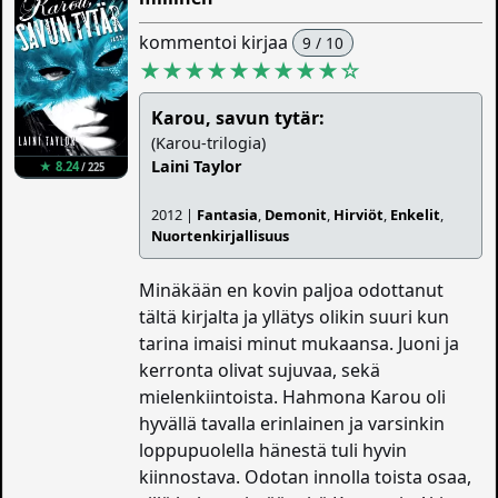
kommentoi kirjaa
9 / 10
★★★★★★★★★
☆
Karou, savun tytär:
(Karou-trilogia)
Laini Taylor
★ 8.24
/ 225
2012 |
Fantasia
,
Demonit
,
Hirviöt
,
Enkelit
,
Nuortenkirjallisuus
Minäkään en kovin paljoa odottanut
tältä kirjalta ja yllätys olikin suuri kun
tarina imaisi minut mukaansa. Juoni ja
kerronta olivat sujuvaa, sekä
mielenkiintoista. Hahmona Karou oli
hyvällä tavalla erinlainen ja varsinkin
loppupuolella hänestä tuli hyvin
kiinnostava. Odotan innolla toista osaa,