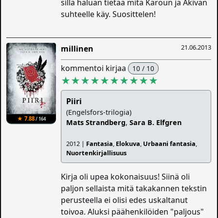
sillä haluan tietää mitä Karoun ja Akivan
suhteelle käy. Suosittelen!
21.06.2013
millinen
kommentoi kirjaa
10 / 10
★★★★★★★★★★
Piiri
(Engelsfors-trilogia)
★ 7.88
/ 164
Mats Strandberg
,
Sara B. Elfgren
2012 |
Fantasia
,
Elokuva
,
Urbaani fantasia
,
Nuortenkirjallisuus
Kirja oli upea kokonaisuus! Siinä oli
paljon sellaista mitä takakannen tekstin
perusteella ei olisi edes uskaltanut
toivoa. Aluksi päähenkilöiden "paljous"