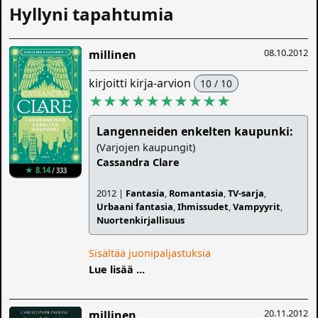
Hyllyni tapahtumia
08.10.2012
millinen
kirjoitti kirja-arvion
10 / 10
★★★★★★★★★★
Langenneiden enkelten kaupunki:
(Varjojen kaupungit)
Cassandra Clare
★ 8.14
/ 333
2012 |
Fantasia
,
Romantasia
,
TV-sarja
,
Urbaani fantasia
,
Ihmissudet
,
Vampyyrit
,
Nuortenkirjallisuus
Sisältää juonipaljastuksia
Lue lisää ...
20.11.2012
millinen