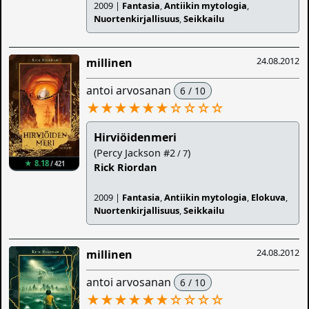
2009 |
Fantasia
,
Antiikin mytologia
,
Nuortenkirjallisuus
,
Seikkailu
24.08.2012
millinen
antoi arvosanan
6 / 10
★★★★★★
☆
☆
☆
☆
Hirviöidenmeri
(Percy Jackson #2
)
/ 7
★ 8.18
/ 421
Rick Riordan
2009 |
Fantasia
,
Antiikin mytologia
,
Elokuva
,
Nuortenkirjallisuus
,
Seikkailu
24.08.2012
millinen
antoi arvosanan
6 / 10
★★★★★★
☆
☆
☆
☆