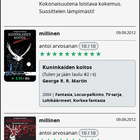
Kokonaisuutena loistava kokemus.
Suosittelen lämpimästi!
09.09.2012
millinen
antoi arvosanan
10 / 10
★★★★★★★★★★
Kuninkaiden koitos
(Tulen ja jään laulu #2
)
/ 6
★ 8.94
/ 404
George R. R. Martin
2004 |
Fantasia
,
Locus-palkinto
,
TV-sarja
,
Lohikäärmeet
,
Korkea fantasia
09.09.2012
millinen
antoi arvosanan
10 / 10