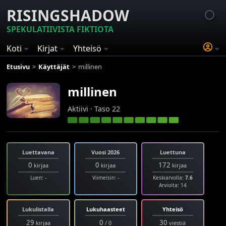
RISINGSHADOW
SPEKULATIIVISTA FIKTIOTA
Koti
Kirjat
Yhteisö
Etusivu
Käyttäjät
millinen
millinen
Aktiivi · Taso 22
Luettavana
Vuosi 2026
Luettuna
0
0
172
kirjaa
kirjaa
kirjaa
Luen: -
Viimeisin: -
Keskiarvolla:
7.6
Arvioita: 14
Lukulistalla
Lukuhaasteet
Yhteisö
29
0
30
kirjaa
/ 0
viestiä