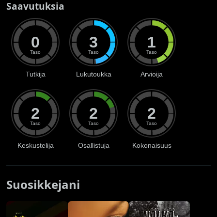
Saavutuksia
0
3
1
Taso
Taso
Taso
Tutkija
Lukutoukka
Arvioija
2
2
2
Taso
Taso
Taso
Keskustelija
Osallistuja
Kokonaisuus
Suosikkejani