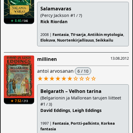
Salamavaras
(Percy Jackson #1
)
/ 7
★ 8.40
Rick Riordan
/ 546
2008 |
Fantasia
,
TV-sarja
,
Antiikin mytologia
,
Elokuva
,
Nuortenkirjallisuus
,
Seikkailu
13.08.2012
millinen
antoi arvosanan
6 / 10
★★★★★★
☆
☆
☆
☆
Belgarath – Velhon tarina
(Belgarionin ja Mallorean tarujen liitteet
★ 7.52
/ 213
#1
)
/ 3
David Eddings
,
Leigh Eddings
1997 |
Fantasia
,
Portti-palkinto
,
Korkea
fantasia