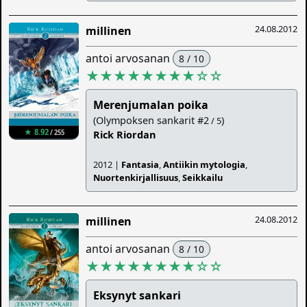
24.08.2012
millinen
antoi arvosanan
8 / 10
★★★★★★★★
☆
☆
Merenjumalan poika
(Olympoksen sankarit #2
)
/ 5
★ 8.92
/ 255
Rick Riordan
2012 |
Fantasia
,
Antiikin mytologia
,
Nuortenkirjallisuus
,
Seikkailu
24.08.2012
millinen
antoi arvosanan
8 / 10
★★★★★★★★
☆
☆
Eksynyt sankari