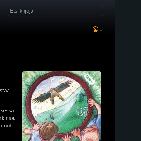
ustaa
aisessa
kkinsa.
tunut