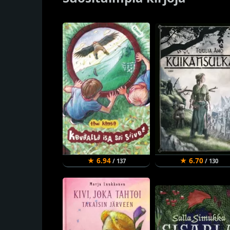
★ 6.94
★ 6.70
/ 137
/ 130