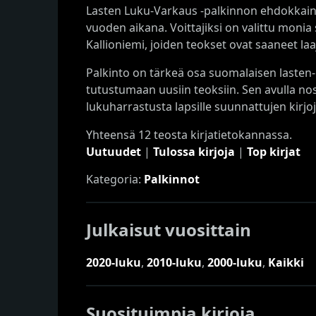
Lasten Luku-Varkaus -palkinnon ehdokkaina 
vuoden aikana. Voittajiksi on valittu monia s
Kallioniemi, joiden teokset ovat saaneet l
Palkinto on tärkeä osa suomalaisen lasten- 
tutustumaan uusiin teoksiin. Sen avulla no
lukuharrastusta lapsille suunnattujen kirjo
Yhteensä 12 teosta kirjatietokannassa.
Uutuudet
|
Tulossa kirjoja
|
Top kirjat
Kategoria:
Palkinnot
Julkaisut vuosittain
2020-luku
,
2010-luku
,
2000-luku
,
Kaikki
Suosituimpia kirjoja