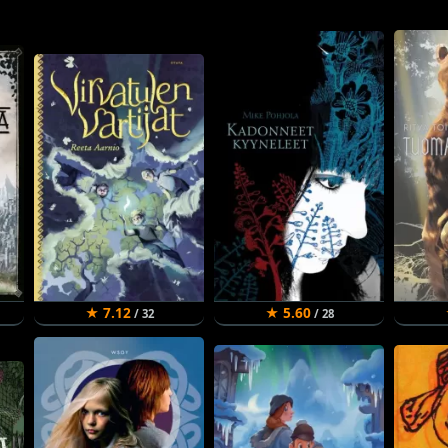
★ 7.12
★ 5.60
/ 32
/ 28