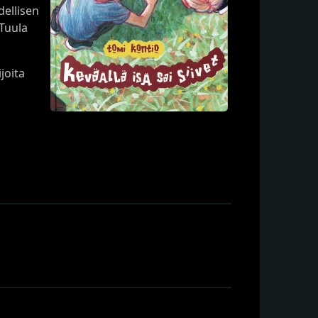
dellisen
 Tuula
joita