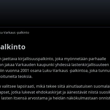
ku-Varkaus -palkinto
palkinto
 jaettava kirjallisuuspalkinto, joka myönnetään parhaalle
non jakaa Varkauden kaupunki yhdessä lastenkirjallisuuteen
ttiin vuonna 2001 osana Luku-Varkaus -palkintoa, joka tunn
oituneita teoksia.
n valitsee lapsiraati, mikä tekee siitä ainutlaatuisen suomal
pset, jotka lukevat ehdokaskirjat ja äänestävät niistä suosi
ti lasten itsensä arvostama ja heidän näkökulmastaan onnis