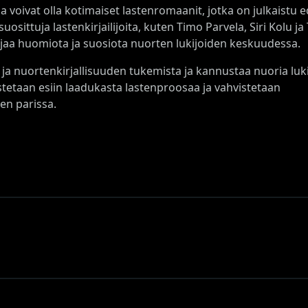
voivat olla kotimaiset lastenromaanit, jotka on julkaistu e
uosittuja lastenkirjailijoita, kuten Timo Parvela, Siri Kolu ja
aajaa huomiota ja suosiota nuorten lukijoiden keskuudessa.
ja nuortenkirjallisuuden tukemista ja kannustaa nuoria luki
stetaan esiin laadukasta lastenproosaa ja vahvistetaan
jen parissa.