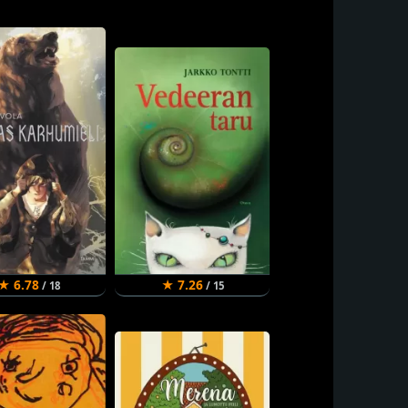
★ 6.78
★ 7.26
/ 18
/ 15