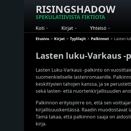
RISINGSHADOW
SPEKULATIIVISTA FIKTIOTA
Koti
Kirjat
Yhteisö
Etusivu
Kirjat
Tyylilajit
Palkinnot
Lasten lu
Lasten luku-Varkaus -
Lasten Luku-Varkaus -palkinto on vuosittain
suomenkieliselle lastenromaanille. Palkin
keskittyvien tahojen kanssa, ja se peruste
sekä lasten- että nuortenkirjallisuuden ansi
Palkinnon erityispiirre on, että sen voittaja
kirjallisuuskentässä. Raadin muodostavat la
Tämä takaa, että palkinnon saaja on aidos
kirja.