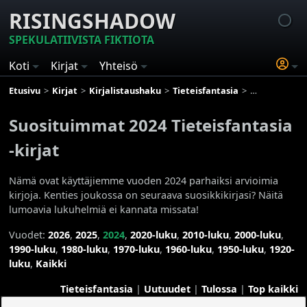
RISINGSHADOW
SPEKULATIIVISTA FIKTIOTA
Koti
Kirjat
Yhteisö
Etusivu
Kirjat
Kirjalistaushaku
Tieteisfantasia
Suosituimmat 2
Suosituimmat 2024 Tieteisfantasia
-kirjat
Nämä ovat käyttäjiemme vuoden 2024 parhaiksi arvioimia
kirjoja. Kenties joukossa on seuraava suosikkikirjasi? Näitä
lumoavia lukuhelmiä ei kannata missata!
Vuodet:
2026
,
2025
,
2024
,
2020-luku
,
2010-luku
,
2000-luku
,
1990-luku
,
1980-luku
,
1970-luku
,
1960-luku
,
1950-luku
,
1920-
luku
,
Kaikki
Tieteisfantasia
|
Uutuudet
|
Tulossa
|
Top kaikki