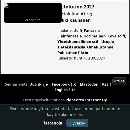
Octolution 2027
(
Octolution
#1
)
/ 2
Erkki Kauhanen
ei arvioita
Luokitus:
Scifi
,
Fantasia
,
Eläinfantasia
,
Kotimainen
,
Kova scifi
,
Yhteiskunnallinen scifi
,
Utopia
,
Tieteisfantasia
,
Omakustanne
,
Poliittinen fiktio
Julkaistu: huhtikuu 30, 2024
^ Ylös
Seuraa meitä:
Uutiskirje
|
Facebook
|
X
|
Mastodon
|
RSS
|
English Site
Hostingpalvelun tarjoaa
Planeetta Internet Oy
© 1996 - 2026 Risingshadow. Kaikki oikeudet pidätetään.
Sivustomme käyttää evästeitä takaaksemme parhaimman
käyttökokemuksen.
Tietosuoja
Hyväksy