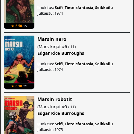
Luokitus:
Scifi
,
Tieteisfantasia
,
Seikkailu
Julkaistu: 1974
★ 6.50
/ 22
Marsin nero
(
Mars-kirjat
#6
)
/ 11
Edgar Rice Burroughs
Luokitus:
Scifi
,
Tieteisfantasia
,
Seikkailu
Julkaistu: 1974
★ 6.18
/ 23
Marsin robotit
(
Mars-kirjat
#9
)
/ 11
Edgar Rice Burroughs
Luokitus:
Scifi
,
Tieteisfantasia
,
Seikkailu
Julkaistu: 1975