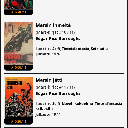
★ 6.78
/ 19
Marsin ihmeitä
(
Mars-kirjat
#10
)
/ 11
Edgar Rice Burroughs
Luokitus:
Scifi
,
Tieteisfantasia
,
Seikkailu
Julkaistu: 1976
★ 6.06
/ 16
Marsin jätti
(
Mars-kirjat
#11
)
/ 11
Edgar Rice Burroughs
Luokitus:
Scifi
,
Novellikokoelma
,
Tieteisfantasia
,
Seikkailu
Julkaistu: 1977
★ 5.26
/ 16