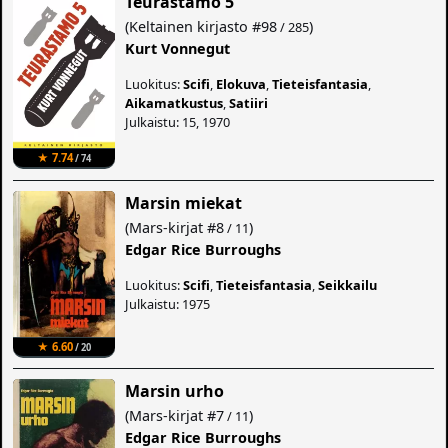
Teurastamo 5
(
Keltainen kirjasto
#98
)
/ 285
Kurt Vonnegut
Luokitus:
Scifi
,
Elokuva
,
Tieteisfantasia
,
Aikamatkustus
,
Satiiri
Julkaistu: 15, 1970
★ 7.74
/ 74
Marsin miekat
(
Mars-kirjat
#8
)
/ 11
Edgar Rice Burroughs
Luokitus:
Scifi
,
Tieteisfantasia
,
Seikkailu
Julkaistu: 1975
★ 6.60
/ 20
Marsin urho
(
Mars-kirjat
#7
)
/ 11
Edgar Rice Burroughs