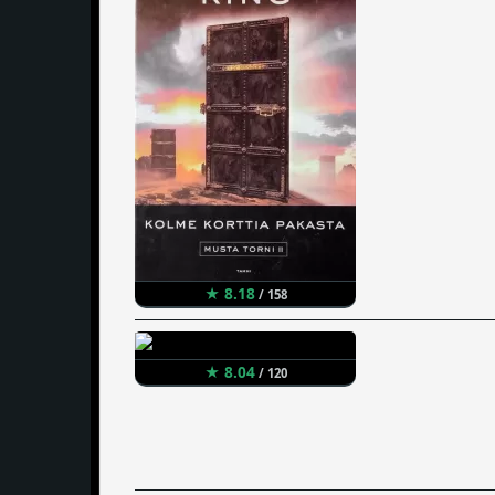
★ 8.18
/ 158
★ 8.04
/ 120