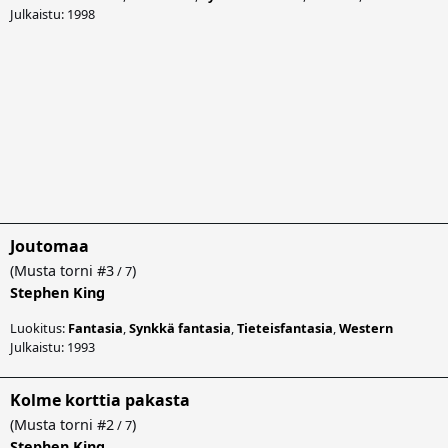
Julkaistu: 1998
Joutomaa
(
Musta torni
#3
)
/ 7
Stephen King
Luokitus:
Fantasia
,
Synkkä fantasia
,
Tieteisfantasia
,
Western
Julkaistu: 1993
Kolme korttia pakasta
(
Musta torni
#2
)
/ 7
Stephen King