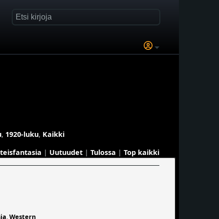
u
,
1920-luku
,
Kaikki
eteisfantasia
|
Uutuudet
|
Tulossa
|
Top kaikki
sia
,
Western