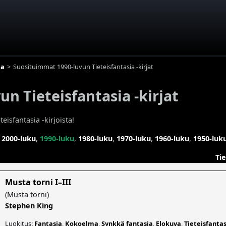
ia
Suosituimmat 1990-luvun Tieteisfantasia -kirjat
n Tieteisfantasia -kirjat
eisfantasia -kirjoista!
,
2000-luku
,
1990-luku
,
1980-luku
,
1970-luku
,
1960-luku
,
1950-luk
Ti
Musta torni I–III
(
Musta torni
)
Stephen King
Luokitus:
Fantasia
,
Kokoelma
,
Synkkä fantasia
,
Elokuva
,
Tieteisfanta