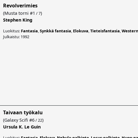
Revolverimies
(
Musta torni
#1
)
/ 7
Stephen King
Luokitus:
Fantasia
,
Synkkä fantasia
,
Elokuva
,
Tieteisfantasia
,
Wester
Julkaistu: 1992
Taivaan työkalu
(
Galaxy Scifi
#6
)
/ 22
Ursula K. Le Guin
Luokitus:
Fantasia
,
Elokuva
,
Nebula-palkinto
,
Locus-palkinto
,
Hugo-pa