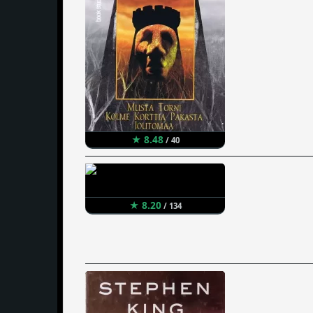
★ 8.48
/ 40
★ 8.20
/ 134