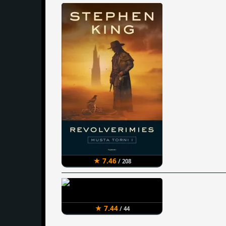
★ 7.46
/ 208
★ 7.44
/ 44