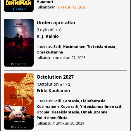
Huumori
Julkaistaan:
lokakuu 12, 2026
⧗ 7.66
/ 3
Uuden ajan alku
(
Löytö
#1
)
/ 1
K. J. Rainio
Luokitus:
Scifi
,
Kotimainen
,
Tieteisfantasia
,
Omakustanne
Julkaistu: toukokuu 27, 2025
ei arvioita
Octolution 2027
(
Octolution
#1
)
/ 2
Erkki Kauhanen
Luokitus:
Scifi
,
Fantasia
,
Eläinfantasia
,
Kotimainen
,
Kova scifi
,
Yhteiskunnallinen scifi
,
Utopia
,
Tieteisfantasia
,
Omakustanne
,
Poliittinen fiktio
Julkaistu: huhtikuu 30, 2024
ei arvioita