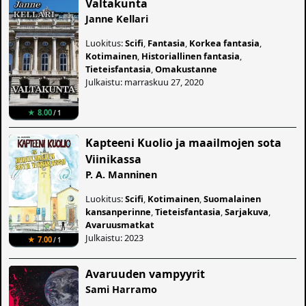
Valtakunta
Janne Kellari
Luokitus:
Scifi
,
Fantasia
,
Korkea fantasia
,
Kotimainen
,
Historiallinen fantasia
,
Tieteisfantasia
,
Omakustanne
Julkaistu: marraskuu 27, 2020
★ 8.00
/ 1
Kapteeni Kuolio ja maailmojen sota
Viinikassa
P. A. Manninen
Luokitus:
Scifi
,
Kotimainen
,
Suomalainen
kansanperinne
,
Tieteisfantasia
,
Sarjakuva
,
Avaruusmatkat
Julkaistu: 2023
★ 7.00
/ 1
Avaruuden vampyyrit
Sami Harramo