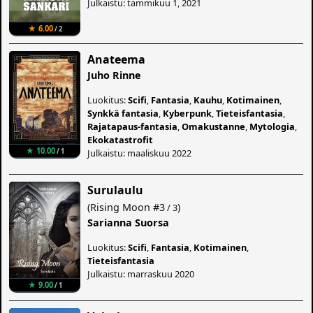
Julkaistu: tammikuu 1, 2021
★ 6.00
/ 2
Anateema
Juho Rinne
Luokitus:
Scifi
,
Fantasia
,
Kauhu
,
Kotimainen
,
Synkkä fantasia
,
Kyberpunk
,
Tieteisfantasia
,
Rajatapaus-fantasia
,
Omakustanne
,
Mytologia
,
Ekokatastrofit
★ 10.00
Julkaistu: maaliskuu 2022
/ 1
Surulaulu
(
Rising Moon
#3
)
/ 3
Sarianna Suorsa
Luokitus:
Scifi
,
Fantasia
,
Kotimainen
,
Tieteisfantasia
Julkaistu: marraskuu 2020
★ 9.00
/ 1