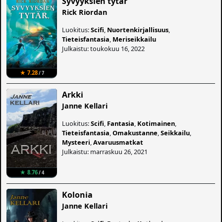
Syvyyksien tytär
Rick Riordan
Luokitus:
Scifi
,
Nuortenkirjallisuus
,
Tieteisfantasia
,
Meriseikkailu
Julkaistu: toukokuu 16, 2022
★ 7.28
/ 7
Arkki
Janne Kellari
Luokitus:
Scifi
,
Fantasia
,
Kotimainen
,
Tieteisfantasia
,
Omakustanne
,
Seikkailu
,
Mysteeri
,
Avaruusmatkat
Julkaistu: marraskuu 26, 2021
★ 8.76
/ 4
Kolonia
Janne Kellari