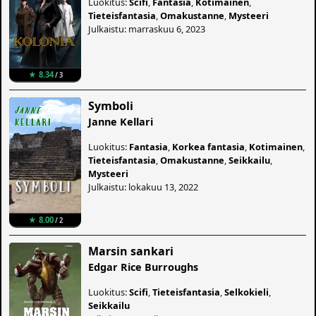
Luokitus:
Scifi
,
Fantasia
,
Kotimainen
,
Tieteisfantasia
,
Omakustanne
,
Mysteeri
Julkaistu: marraskuu 6, 2023
★ 8.34
/ 3
Symboli
Janne Kellari
Luokitus:
Fantasia
,
Korkea fantasia
,
Kotimainen
,
Tieteisfantasia
,
Omakustanne
,
Seikkailu
,
Mysteeri
Julkaistu: lokakuu 13, 2022
★ 8.00
/ 2
Marsin sankari
Edgar Rice Burroughs
Luokitus:
Scifi
,
Tieteisfantasia
,
Selkokieli
,
Seikkailu