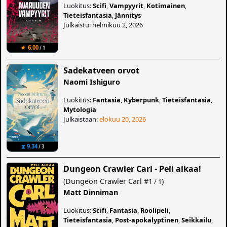
Luokitus:
Scifi
,
Vampyyrit
,
Kotimainen
,
Tieteisfantasia
,
Jännitys
Julkaistu: helmikuu 2, 2026
★ 6.00
/ 1
Sadekatveen orvot
Naomi Ishiguro
Luokitus:
Fantasia
,
Kyberpunk
,
Tieteisfantasia
,
Mytologia
Julkaistaan:
elokuu 20, 2026
⧗ 9.34
/ 3
Dungeon Crawler Carl - Peli alkaa!
(
Dungeon Crawler Carl
#1
)
/ 1
Matt Dinniman
Luokitus:
Scifi
,
Fantasia
,
Roolipeli
,
Tieteisfantasia
,
Post-apokalyptinen
,
Seikkailu
,