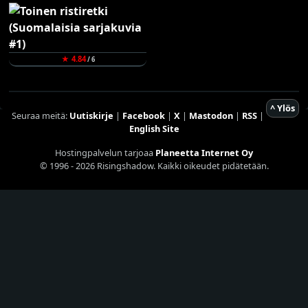
★ 4.84
/ 6
^ Ylös
Seuraa meitä:
Uutiskirje
|
Facebook
|
X
|
Mastodon
|
RSS
|
English Site
Hostingpalvelun tarjoaa
Planeetta Internet Oy
© 1996 - 2026 Risingshadow. Kaikki oikeudet pidätetään.