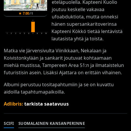
eteläpuolella. Kapteeni Kuolio
joutuu keskelle vakavaa
★
7.00
/
1
ufoabduktiota, mutta onneksi
1
hänen supersankaritoverinsa
Kapteeni Kökkö tietää lentävistä
1
2
3
4
5
6
7
8
9
10
lautasista yhtä ja toista.
Matka vie Järvensivulta Viinikkaan, Nekalaan ja
Koivistonkylään ja sankarit joutuvat kohtaamaan
miehiä mustissa, Tampereen Area 51:n ja ilmataistelun
futuristisin asein. Lisäksi Ajattara on erittäin vihainen.
Albumi perustuu tositapahtumiin ja se on kuvattu
aidoilla tapahtumapaikoilla.
Adlibris:
tarkista saatavuus
SCIFI
SUOMALAINEN KANSANPERINNE