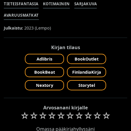
TIETEISFANTASIA
KOTIMAINEN
SARJAKUVA
AVARUUSMATKAT
Julkaistu:
2023 (
Lempo
)
Kirjan tilaus
Adlibris
BookOutlet
BookBeat
FinlandiaKirja
Nextory
Storytel
Arvosanani kirjalle
☆
☆
☆
☆
☆
☆
☆
☆
☆
☆
Omassa pääkirjahyllyssäni