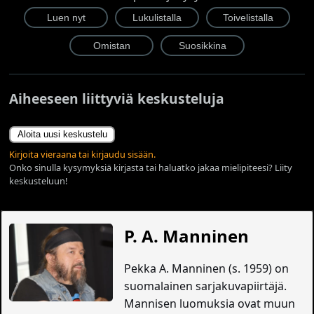
Aiheeseen liittyviä keskusteluja
Aloita uusi keskustelu
Kirjoita vieraana tai kirjaudu sisään.
Onko sinulla kysymyksiä kirjasta tai haluatko jakaa mielipiteesi? Liity
keskusteluun!
P. A. Manninen
Pekka A. Manninen (s. 1959) on
suomalainen sarjakuvapiirtäjä.
Mannisen luomuksia ovat muun