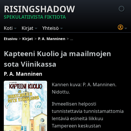
RISINGSHADOW
SPEKULATIIVISTA FIKTIOTA
Koti
Kirjat
Yhteisö
Etusivu
Kirjat
P. A. Manninen
Kapteeni Kuolio ja maailmojen sota
Kapteeni Kuolio ja maailmojen
sota Viinikassa
P. A. Manninen
Kannen kuva: P. A. Manninen.
Nidottu.
Ihmeellisen helposti
tunnistettavia tunnistamattomia
lentäviä esineitä liikkuu
Tampereen keskustan