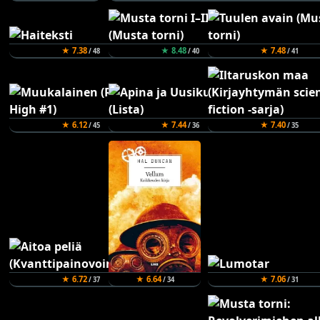
★ 7.38
★ 8.48
★ 7.48
/ 48
/ 40
/ 41
★ 6.12
★ 7.44
★ 7.40
/ 45
/ 36
/ 35
★ 6.72
★ 6.64
★ 7.06
/ 37
/ 34
/ 31