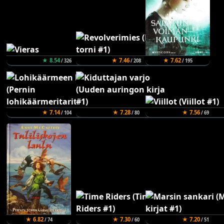
★ 8.54
★ 7.46
★ 7.62
/ 326
/ 208
/ 195
★ 7.14
★ 7.28
★ 7.56
/ 104
/ 80
/ 69
★ 6.82
★ 7.30
★ 7.20
/ 74
/ 60
/ 51