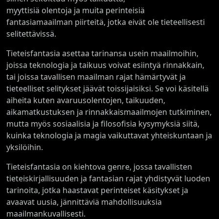
myyttisiä olentoja ja muita perinteisiä
fantasiamaailman piirteitä, jotka eivät ole tieteellisesti
selitettävissä.
Tieteisfantasia asettaa tarinansa usein maailmoihin,
joissa teknologia ja taikuus voivat esiintyä rinnakkain,
tai joissa tavallisen maailman rajat hämärtyvät ja
tieteelliset selitykset jäävät toissijaisiksi. Se voi käsitellä
aiheita kuten avaruusolentojen, taikuuden,
aikamatkustuksen ja rinnakkaismaailmojen tutkiminen,
mutta myös sosiaalisia ja filosofisia kysymyksiä siitä,
kuinka teknologia ja magia vaikuttavat yhteiskuntaan ja
yksilöihin.
Tieteisfantasia on kiehtova genre, jossa tavallisten
tieteiskirjallisuuden ja fantasian rajat yhdistyvät luoden
tarinoita, jotka haastavat perinteiset käsitykset ja
avaavat uusia, jännittäviä mahdollisuuksia
maailmankuvallisesti.