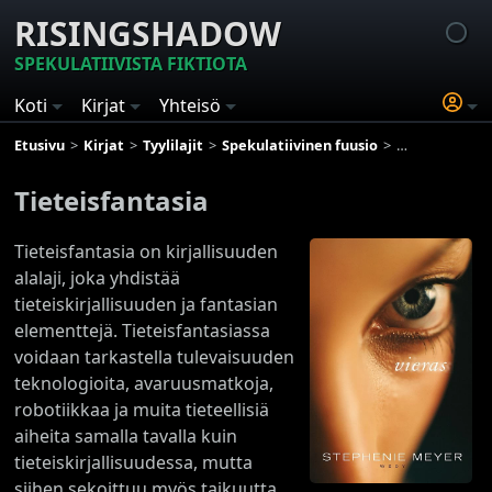
RISINGSHADOW
SPEKULATIIVISTA FIKTIOTA
Koti
Kirjat
Yhteisö
Etusivu
Kirjat
Tyylilajit
Spekulatiivinen fuusio
Tieteisfantasia
Tieteisfantasia
Tieteisfantasia on kirjallisuuden
alalaji, joka yhdistää
tieteiskirjallisuuden ja fantasian
elementtejä. Tieteisfantasiassa
voidaan tarkastella tulevaisuuden
teknologioita, avaruusmatkoja,
robotiikkaa ja muita tieteellisiä
aiheita samalla tavalla kuin
tieteiskirjallisuudessa, mutta
siihen sekoittuu myös taikuutta,