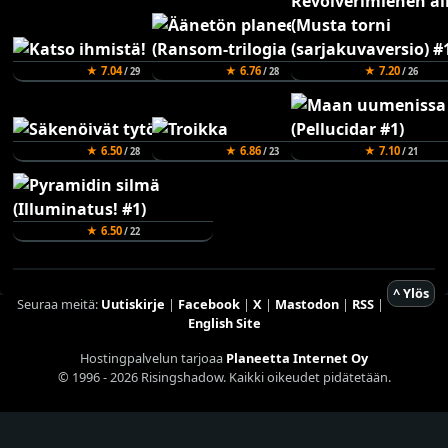
★ 7.04
★ 6.76
★ 7.20
/ 29
/ 28
/ 26
★ 6.50
★ 6.86
★ 7.10
/ 28
/ 23
/ 21
★ 6.50
/ 22
^ Ylös
Seuraa meitä:
Uutiskirje
|
Facebook
|
X
|
Mastodon
|
RSS
|
English Site
Hostingpalvelun tarjoaa
Planeetta Internet Oy
© 1996 - 2026 Risingshadow. Kaikki oikeudet pidätetään.