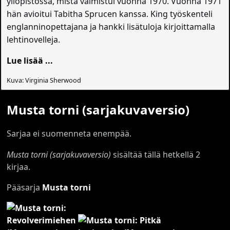
yliopistossa, mistä valmistui vuonna 1970. Vuonna 1971
hän avioitui Tabitha Sprucen kanssa. King työskenteli
englanninopettajana ja hankki lisätuloja kirjoittamalla
lehtinovelleja.
Lue lisää ...
Kuva: Virginia Sherwood
Musta torni (sarjakuvaversio)
Sarjaa ei suomenneta enempää.
Musta torni (sarjakuvaversio)
sisältää tällä hetkellä 2
kirjaa.
Pääsarja
Musta torni