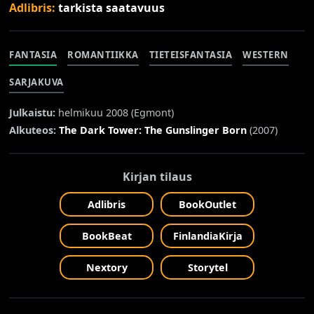
Adlibris:
tarkista saatavuus
FANTASIA
ROMANTIIKKA
TIETEISFANTASIA
WESTERN
SARJAKUVA
Julkaistu:
helmikuu 2008 (
Egmont
)
Alkuteos:
The Dark Tower: The Gunslinger Born
(2007)
Kirjan tilaus
Adlibris
BookOutlet
BookBeat
FinlandiaKirja
Nextory
Storytel