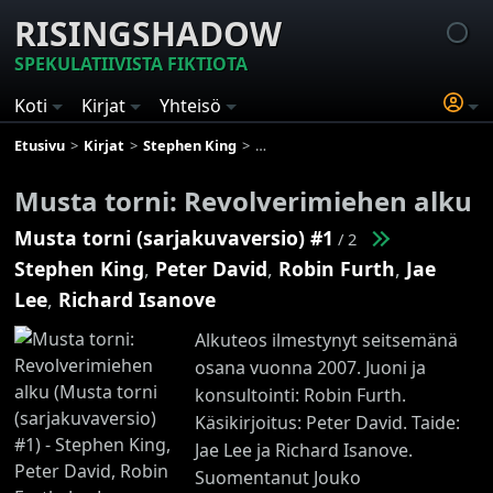
RISINGSHADOW
SPEKULATIIVISTA FIKTIOTA
Koti
Kirjat
Yhteisö
Etusivu
Kirjat
Stephen King
Musta torni (sarjakuvaversio)
M
Musta torni: Revolverimiehen alku
Musta torni (sarjakuvaversio) #1
/ 2
Stephen King
,
Peter David
,
Robin Furth
,
Jae
Lee
,
Richard Isanove
Alkuteos ilmestynyt seitsemänä
osana vuonna 2007. Juoni ja
konsultointi: Robin Furth.
Käsikirjoitus: Peter David. Taide:
Jae Lee ja Richard Isanove.
Suomentanut Jouko