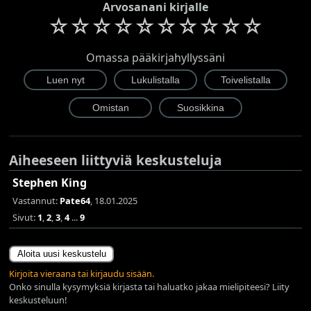
Arvosanani kirjalle
☆
☆
☆
☆
☆
☆
☆
☆
☆
☆
Omassa pääkirjahyllyssäni
Aiheeseen liittyviä keskusteluja
Stephen King
Vastannut:
Pate64
, 18.01.2025
Sivut:
1
,
2
,
3
,
4
...
9
Aloita uusi keskustelu
Kirjoita vieraana tai kirjaudu sisään.
Onko sinulla kysymyksiä kirjasta tai haluatko jakaa mielipiteesi? Liity
keskusteluun!