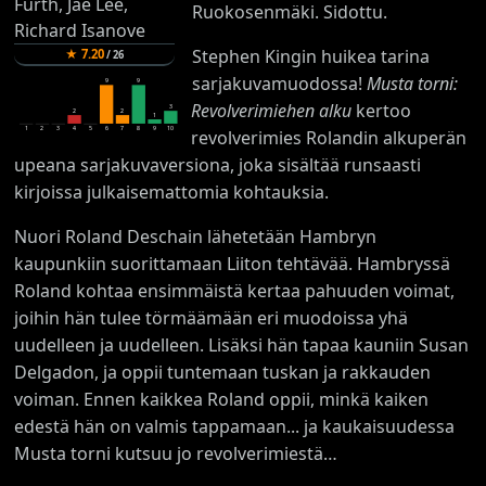
Ruokosenmäki. Sidottu.
Stephen Kingin huikea tarina
★
7.20
/
26
sarjakuvamuodossa!
Musta torni:
9
9
Revolverimiehen alku
kertoo
3
2
2
1
1
2
3
4
5
6
7
8
9
10
revolverimies Rolandin alkuperän
upeana sarjakuvaversiona, joka sisältää runsaasti
kirjoissa julkaisemattomia kohtauksia.
Nuori Roland Deschain lähetetään Hambryn
kaupunkiin suorittamaan Liiton tehtävää. Hambryssä
Roland kohtaa ensimmäistä kertaa pahuuden voimat,
joihin hän tulee törmäämään eri muodoissa yhä
uudelleen ja uudelleen. Lisäksi hän tapaa kauniin Susan
Delgadon, ja oppii tuntemaan tuskan ja rakkauden
voiman. Ennen kaikkea Roland oppii, minkä kaiken
edestä hän on valmis tappamaan... ja kaukaisuudessa
Musta torni kutsuu jo revolverimiestä…