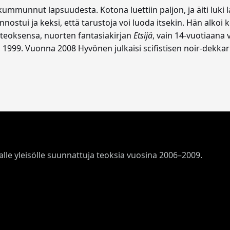
kummunnut lapsuudesta. Kotona luettiin paljon, ja äiti luki l
innostui ja keksi, että tarustoja voi luoda itsekin. Hän alkoi k
isteoksensa, nuorten fantasiakirjan
Etsijä
, vain 14-vuotiaana
 1999. Vuonna 2008 Hyvönen julkaisi scifistisen noir-dekka
aalle yleisölle suunnattuja teoksia vuosina 2006–2009.