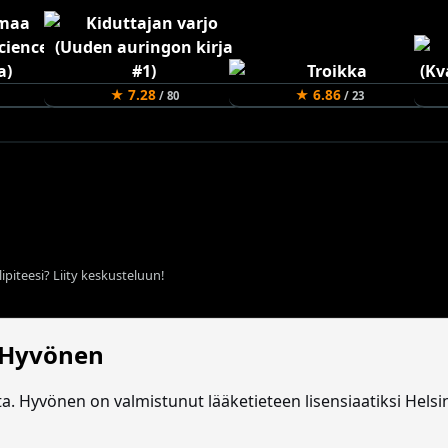
★ 7.28
★ 6.86
/ 80
/ 23
ipiteesi? Liity keskusteluun!
i Hyvönen
a. Hyvönen on valmistunut lääketieteen lisensiaatiksi Helsing