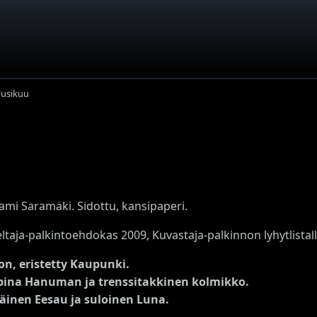
Uusikuu
Sami Saramäki. Sidottu, kansipaperi.
ltaja-palkintoehdokas 2009, Kuvastaja-palkinnon lyhytlistal
n, eristetty Kaupunki.
pina Hanuman ja trenssitakkinen kolmikko.
äinen Eesau ja suloinen Luna.