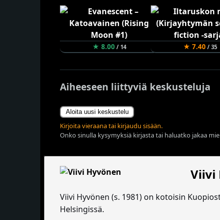
★ 8.00
★ 7.40
/ 14
/ 35
Aiheeseen liittyviä keskusteluja
Aloita uusi keskustelu
Kirjoita vieraana tai kirjaudu sisään.
Onko sinulla kysymyksiä kirjasta tai haluatko jakaa miel
Viiv
Viivi Hyvönen (s. 1981) on kotoisin Kuopiost
Helsingissä.