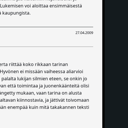
ta. Lukemisen voi aloittaa ensimmäisestä
ä kaupungista.
27.04.2009
erta riittää koko rikkaan tarinan
: Hyvönen ei missään vaiheessa aliarvioi
 palalta lukijan silmien eteen, se onkin jo
an että toimintaa ja juonenkäänteitä olisi
n ängetty mukaan, vaan tarina on alusta
ltavan kiinnostavia, ja jättivät toivomaan
htään enempää kuin mitä takakannen teksti