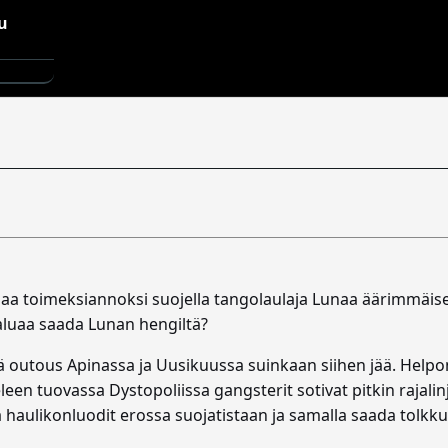
saa toimeksiannoksi suojella tangolaulaja Lunaa äärimmäise
haluaa saada Lunan hengiltä?
ä outous Apinassa ja Uusikuussa suinkaan siihen jää. Helpo
eleen tuovassa Dystopoliissa gangsterit sotivat pitkin rajali
haulikonluodit erossa suojatistaan ja samalla saada tolkku