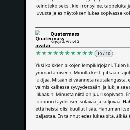
keinotekoiseksi, kieli rönsyilee, tappeluita
luvusta ja esinäytöksen lukea sopivassa k
Quatermass
Kirjoja 3, Arviot 2
★★★★★★★★★★
10 / 10
Yksi kaikkien aikojen lempikirjojani. Tulen 
ymmärtämiseen. Minulla kesti pitkään tajuta
lukijaa. Mitään ei väännetä rautalangasta, ei
valmis kaikessa syvyydessään, ja lukija saa
liikaakin. Minusta niitä on juuri sopivasti.
loppuun täydellisen sulavaa ja soljuvaa. H
että heistä olisi kuullut lisää. Hanuman i
paljastaa. En tainnut edes lukea sitä, älkää