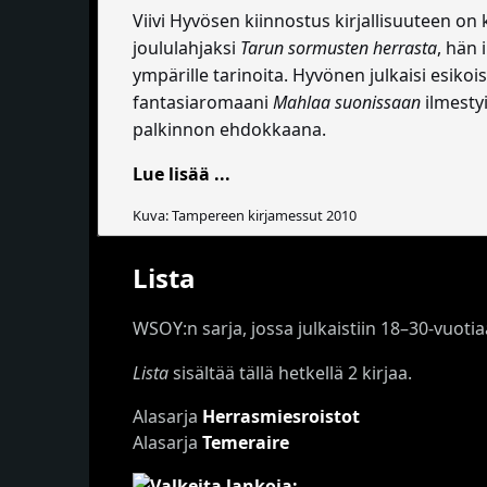
Viivi Hyvösen kiinnostus kirjallisuuteen on 
joululahjaksi
Tarun sormusten herrasta
, hän 
ympärille tarinoita. Hyvönen julkaisi esiko
fantasiaromaani
Mahlaa suonissaan
ilmestyi
palkinnon ehdokkaana.
Lue lisää ...
Kuva: Tampereen kirjamessut 2010
Lista
WSOY:n sarja, jossa julkaistiin 18–30-vuoti
Lista
sisältää tällä hetkellä 2 kirjaa.
Alasarja
Herrasmiesroistot
Alasarja
Temeraire