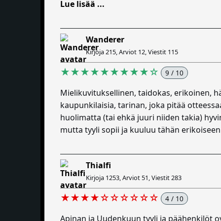
Lue lisää ...
Wanderer
Kirjoja 215, Arviot 12, Viestit 115
★★★★★★★★★☆
9 / 10
Mielikuvituksellinen, taidokas, erikoinen
kaupunkilaisia, tarinan, joka pitää ottees
huolimatta (tai ehkä juuri niiden takia) hy
mutta tyyli sopii ja kuuluu tähän erikoisee
Thialfi
Kirjoja 1253, Arviot 51, Viestit 283
★★★★☆☆☆☆☆☆
4 / 10
Apinan ja Uudenkuun tyyli ja päähenkilöt ov