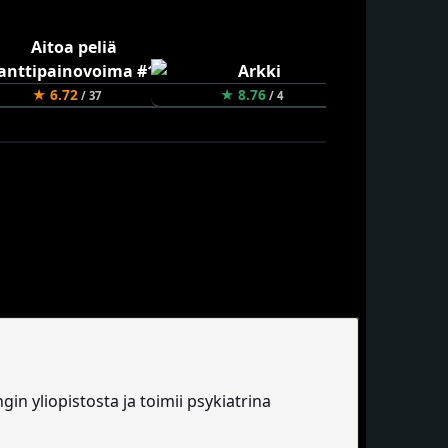
★ 6.72
★ 8.76
★ 8.3
/ 37
/ 4
in yliopistosta ja toimii psykiatrina