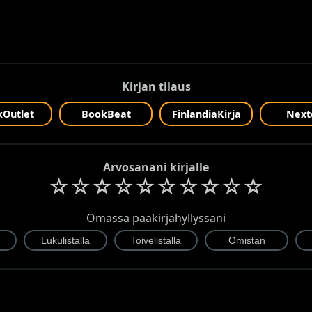
Kirjan tilaus
Outlet
BookBeat
FinlandiaKirja
Next
Arvosanani kirjalle
☆
☆
☆
☆
☆
☆
☆
☆
☆
☆
Omassa pääkirjahyllyssäni