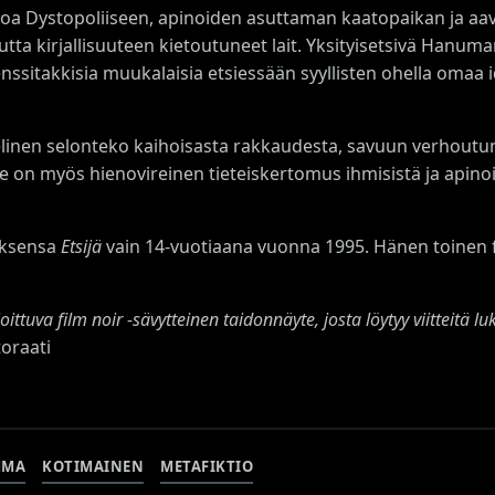
loa Dystopoliiseen, apinoiden asuttaman kaatopaikan ja aa
ta kirjallisuuteen kietoutuneet lait. Yksityisetsivä Hanum
ssitakkisia muukalaisia etsiessään syyllisten ohella omaa id
nen selonteko kaihoisasta rakkaudesta, savuun verhoutunut
Se on myös hienovireinen tieteiskertomus ihmisistä ja apinoi
eoksensa
Etsijä
vain 14-vuotiaana vuonna 1995. Hänen toinen
ittuva film noir -sävytteinen taidonnäyte, josta löytyy viitteitä l
toraati
MMA
KOTIMAINEN
METAFIKTIO