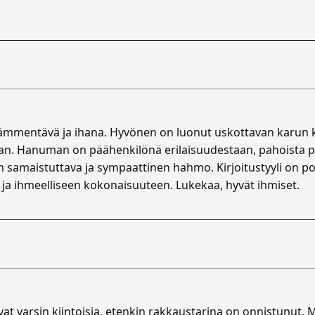
, hämmentävä ja ihana. Hyvönen on luonut uskottavan karun
saan. Hanuman on päähenkilönä erilaisuudestaan, pahoista p
vin samaistuttava ja sympaattinen hahmo. Kirjoitustyyli on po
n ja ihmeelliseen kokonaisuuteen. Lukekaa, hyvät ihmiset.
at varsin kiintoisia, etenkin rakkaustarina on onnistunut. M