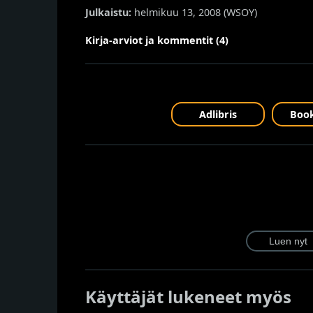
Julkaistu:
helmikuu 13, 2008 (
WSOY
)
Kirja-arviot ja kommentit (4)
Adlibris
Book
Käyttäjät lukeneet myös