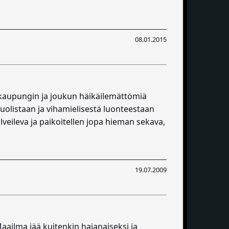
08.01.2015
 kaupungin ja joukun häikäilemättömiä
uolistaan ja vihamielisestä luonteestaan
lveileva ja paikoitellen jopa hieman sekava,
19.07.2009
aailma jää kuitenkin hajanaiseksi ja