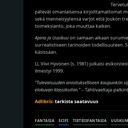
Tervetu
pätevät omanlaisensa kirjoittamattomat mut
sekä menneisyytensä varjot että joukon tren
toimeksianto, joka muuttaa kaiken.
Apina ja Uusikuu
on samaan aikaan surumieli
surrealistiseen tarinoiden todellisuuteen. 
käsissään.
LL Viivi Hyvönen (s. 1981) julkaisi esikoist
ilmestyi 1999.
”Tulevaisuuden arvoitukselliseen kaupunkiin sijo
elokuvan klassikoihin.”
– Tähtivaeltaja-palkin
Adlibris:
tarkista saatavuus
FANTASIA
SCIFI
TIETEISFANTASIA
UUSKU