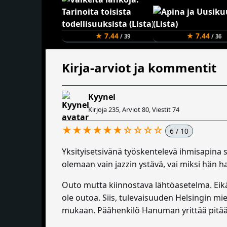
★ 7.44
★ 7.44
/ 39
/ 36
Kirja-arviot ja kommentit
Kyynel
Kirjoja 235, Arviot 80, Viestit 74
★★★★★★☆☆☆☆
6 / 10
Yksityisetsivänä työskentelevä ihmisapina 
olemaan vain jazzin ystävä, vai miksi hän 
Outo mutta kiinnostava lähtöasetelma. Eik
ole outoa. Siis, tulevaisuuden Helsingin mi
mukaan. Päähenkilö Hanuman yrittää pitää 