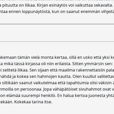
 ja pituutta on liikaa. Kirjan esinäytös voi vaikuttaa sekaval
ohtaa ennen loppunäytöstä, kun on saanut enemmän vihjeit
lukemaan tämän vielä monta kertaa, sillä en usko että yksi k
 mikä tässä kirjassa oli niin erilaista. Sitten ymmärsin sen
 selitetä liikaa. Sen sijaan että maailma rakennettaisiin pala
 nähdä ja kokea sen hahmojen kautta. Olen kuullut valitettav
 En siltikään saanut vaikutelmaa että tapahtumia olisi väkisi
ahmoilla on persoonaa. Jopa vähäpätöiset sivuhahmot ovat va
tse on elämää suurempi henkilö. En halua kertoa juonesta y
 tekään. Kokekaa tarina itse.