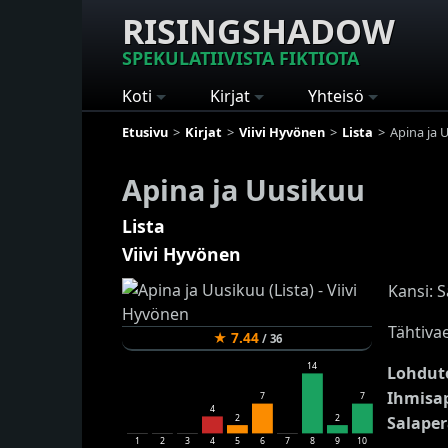
RISINGSHADOW
SPEKULATIIVISTA FIKTIOTA
Koti
Kirjat
Yhteisö
Etusivu
Kirjat
Viivi Hyvönen
Lista
Apina ja 
Apina ja Uusikuu
Lista
Viivi Hyvönen
Kansi: 
Tähtivae
★
7.44
/
36
14
Lohduto
Ihmisa
7
7
4
Salaper
2
2
1
2
3
4
5
6
7
8
9
10