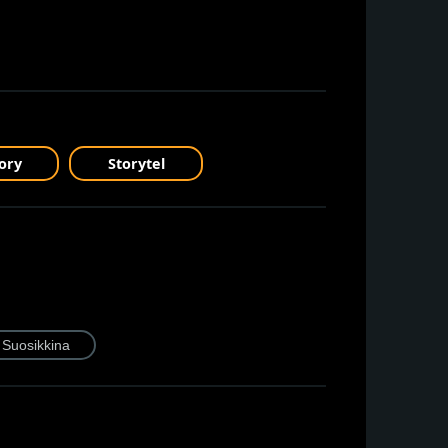
ory
Storytel