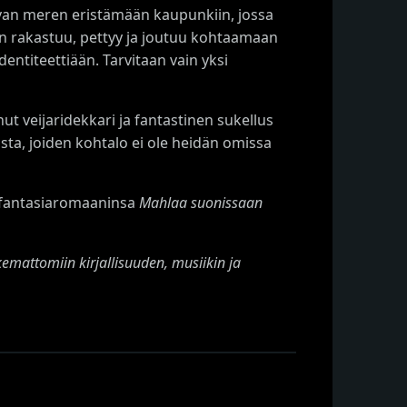
van meren eristämään kaupunkiin, jossa
an rakastuu, pettyy ja joutuu kohtaamaan
entiteettiään. Tarvitaan vain yksi
 veijaridekkari ja fantastinen sukellus
sta, joiden kohtalo ei ole heidän omissa
 fantasiaromaaninsa
Mahlaa suonissaan
ukemattomiin kirjallisuuden, musiikin ja