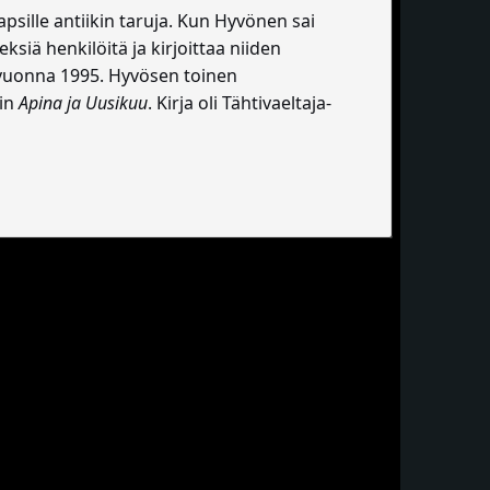
apsille antiikin taruja. Kun Hyvönen sai
eksiä henkilöitä ja kirjoittaa niiden
 vuonna 1995. Hyvösen toinen
rin
Apina ja Uusikuu
. Kirja oli Tähtivaeltaja-