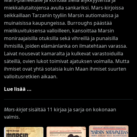
Mars-planeetalle ja kohoaa siellä älykkyytensä ja
miekkailutaitojensa avulla sankariksi. Mars-kirjoissa
seikkaillaan Tarzanin tyyliin Marsin autiomaissa ja
muinaisissa kaupungeissa. Burroughs päästää
mielikuvituksensa valloilleen, kansoittaa Marsin
moniraajaisilla otuksilla sekä vihreillä ja punaisilla
ihmisillä, joiden elämänlanka on ilmatehtaan varassa.
Laivat nousevat kamaralta ja kulkevat varastoiduilla
säteillä, ovien lukot toimivat ajatuksen voimalla. Mutta
ihmiset ovat yhtä sotaisia kuin Maan ihmiset suurten
valloitusretkien aikaan.
Lue lisää ...
Mars-kirjat
sisältää 11 kirjaa ja sarja on kokonaan
valmis.