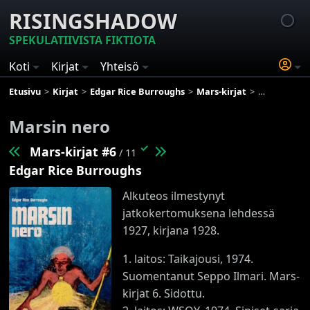
RISINGSHADOW
SPEKULATIIVISTA FIKTIOTA
Koti
Kirjat
Yhteisö
Etusivu
Kirjat
Edgar Rice Burroughs
Mars-kirjat
Marsin nero
Marsin nero
✓
Mars-kirjat #6
/ 11
Edgar Rice Burroughs
Alkuteos ilmestynyt
jatkokertomuksena lehdessä
1927, kirjana 1928.
1. laitos: Taikajousi, 1974.
Suomentanut Seppo Ilmari. Mars-
kirjat 6. Sidottu.