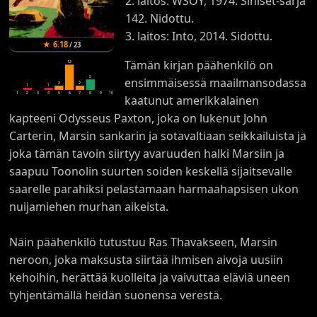
2. laitos: WSOY, 1974. Siniset-sarja
142. Nidottu.
3. laitos: Into, 2014. Sidottu.
★
6.18
/
23
Tämän kirjan päähenkilö on
12
5
ensimmäisessä maailmansodassa
2
2
1
1
1
2
3
4
5
6
7
8
9
10
kaatunut amerikkalainen
kapteeni Odysseus Paxton, joka on lukenut John
Carterin, Marsin sankarin ja sotavaltiaan seikkailuista ja
joka tämän tavoin siirtyy avaruuden halki Marsiin ja
saapuu Toonolin suurten soiden keskellä sijaitsevalle
saarelle parahiksi pelastamaan harmaahapsisen ukon
nuijamiehen murhan aikeista.
Näin päähenkilö tutustuu Ras Thavakseen, Marsin
neroon, joka maksusta siirtää ihmisen aivoja uusiin
kehoihin, herättää kuolleita ja vaivuttaa eläviä uneen
tyhjentämällä heidän suonensa verestä.