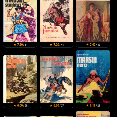
★ 7.20
★ 7.20
★ 7.42
/ 51
/ 41
/ 42
★ 6.00
★ 6.30
★ 6.18
/ 28
/ 27
/ 23