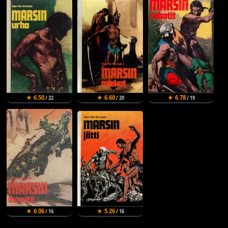
★ 6.50
★ 6.60
★ 6.78
/ 22
/ 20
/ 19
★ 6.06
★ 5.26
/ 16
/ 16