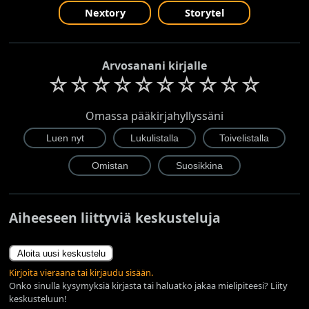
Nextory
Storytel
Arvosanani kirjalle
☆
☆
☆
☆
☆
☆
☆
☆
☆
☆
Omassa pääkirjahyllyssäni
Aiheeseen liittyviä keskusteluja
Aloita uusi keskustelu
Kirjoita vieraana tai kirjaudu sisään.
Onko sinulla kysymyksiä kirjasta tai haluatko jakaa mielipiteesi? Liity
keskusteluun!