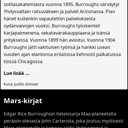
sotilasakatemiasta vuonna 1895. Burroughs värväytyi
Yhdysvaltain ratsuväkeen ja palveli Arizonassa. Pian
hänet kuitenkin vapautettiin palveluksesta
sydänvaivojen vuoksi. Burroughs työskenteli
karjapaimenena, sekatavarakauppiaana ja isänsä
yrityksessä. Vuonna 1899 hän avioitui. Vuonna 1904
Burroughs jätti vakituisen työnsä ja hankki usean
vuoden ajan elantonsa erilaisissa kehnosti palkatuissa
töissä Chicagossa.
Lue lisää ...
Kuva: public domain
Mars-kirjat
Edgar Rice Burroughsin tieteissarja Maa-planeetalta
peräisin olevasta John Carterista, joka joutuu mystisesti