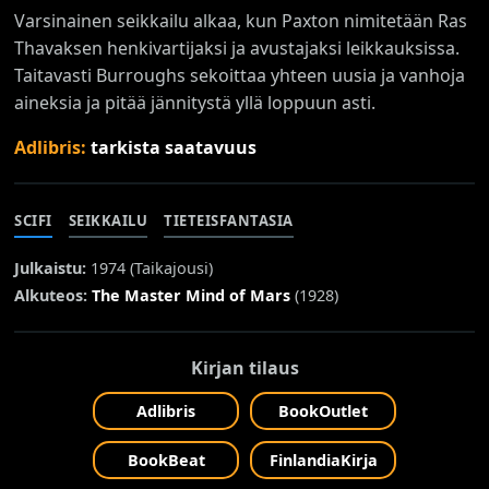
Varsinainen seikkailu alkaa, kun Paxton nimitetään Ras
Thavaksen henkivartijaksi ja avustajaksi leikkauksissa.
Taitavasti Burroughs sekoittaa yhteen uusia ja vanhoja
aineksia ja pitää jännitystä yllä loppuun asti.
Adlibris:
tarkista saatavuus
SCIFI
SEIKKAILU
TIETEISFANTASIA
Julkaistu:
1974 (
Taikajousi
)
Alkuteos:
The Master Mind of Mars
(1928)
Kirjan tilaus
Adlibris
BookOutlet
BookBeat
FinlandiaKirja