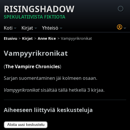
RISINGSHADOW
SPEKULATIIVISTA FIKTIOTA
Koti
Kirjat
Yhteisö
Etusivu
Kirjat
Anne Rice
Vampyyrikronikat
Vampyyrikronikat
(
The Vampire Chronicles
)
Sarjan suomentaminen jäi kolmeen osaan.
Vampyyrikronikat
sisältää tällä hetkellä 3 kirjaa.
Aiheeseen liittyviä keskusteluja
Aloita uusi keskustelu