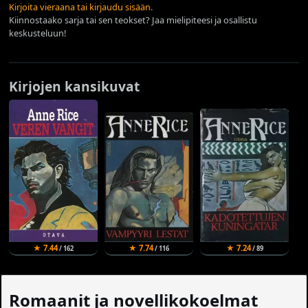
Kirjoita vieraana tai kirjaudu sisään.
Kiinnostaako sarja tai sen teokset? Jaa mielipiteesi ja osallistu
keskusteluun!
Kirjojen kansikuvat
★ 7.44
★ 7.74
★ 7.24
/ 162
/ 116
/ 89
Romaanit ja novellikokoelmat