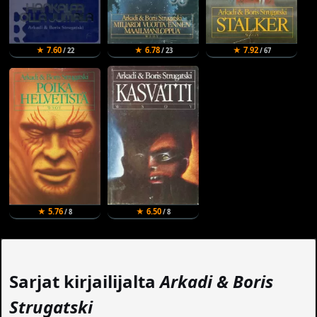
★ 7.60
★ 6.78
★ 7.92
/ 22
/ 23
/ 67
★ 5.76
★ 6.50
/ 8
/ 8
Sarjat kirjailijalta
Arkadi & Boris
Strugatski