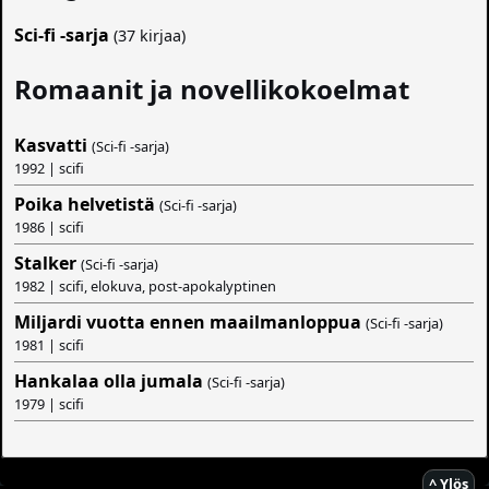
Sci-fi -sarja
(37 kirjaa)
Romaanit ja novellikokoelmat
Kasvatti
(Sci-fi -sarja)
1992 | scifi
Poika helvetistä
(Sci-fi -sarja)
1986 | scifi
Stalker
(Sci-fi -sarja)
1982 | scifi, elokuva, post-apokalyptinen
Miljardi vuotta ennen maailmanloppua
(Sci-fi -sarja)
1981 | scifi
Hankalaa olla jumala
(Sci-fi -sarja)
1979 | scifi
^ Ylös