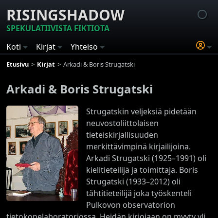
RISINGSHADOW
SPEKULATIIVISTA FIKTIOTA
Koti
Kirjat
Yhteisö
Etusivu
Kirjat
Arkadi & Boris Strugatski
Arkadi & Boris Strugatski
Strugatskin veljeksiä pidetään
neuvostoliittolaisen
tieteiskirjallisuuden
merkittävimpinä kirjailijoina.
Arkadi Strugatski (1925–1991) oli
kielitieteilijä ja toimittaja. Boris
Strugatski (1933–2012) oli
tähtitieteilijä joka työskenteli
Pulkovon observatorion
tietokonelaboratoriossa. Heidän kirjojaan on myyty yli