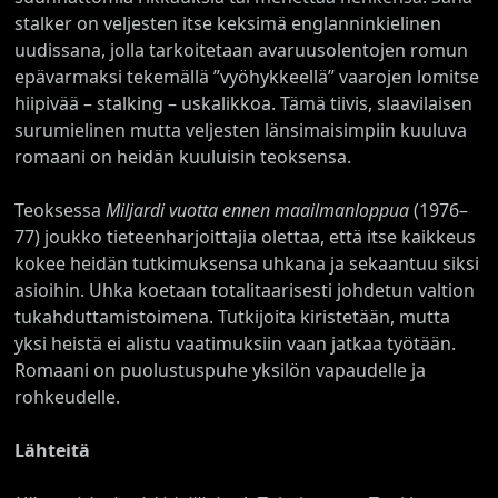
stalker on veljesten itse keksimä englanninkielinen
uudissana, jolla tarkoitetaan avaruusolentojen romun
epävarmaksi tekemällä ”vyöhykkeellä” vaarojen lomitse
hiipivää – stalking – uskalikkoa. Tämä tiivis, slaavilaisen
surumielinen mutta veljesten länsimaisimpiin kuuluva
romaani on heidän kuuluisin teoksensa.
Teoksessa
Miljardi vuotta ennen maailmanloppua
(1976–
77) joukko tieteenharjoittajia olettaa, että itse kaikkeus
kokee heidän tutkimuksensa uhkana ja sekaantuu siksi
asioihin. Uhka koetaan totalitaarisesti johdetun valtion
tukahduttamistoimena. Tutkijoita kiristetään, mutta
yksi heistä ei alistu vaatimuksiin vaan jatkaa työtään.
Romaani on puolustuspuhe yksilön vapaudelle ja
rohkeudelle.
Lähteitä