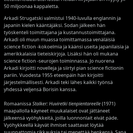
50 miljoonaa kappaletta.
Arkadi Strugatski valmistui 1940-luvulla englannin ja
japanin kielen kääntäjäksi. Sodan jälkeen hän
työskenteli toimittajana ja kustannustoimittajana.
Arkadi oli muun muassa toimittamassa venäläisiä
science fiction -kokoelmia ja käänsi useita japanilaisia ja
amerikkalaisia tieteiskirjoja. Lisäksi hän oli mukana
science fiction -seurojen toiminnassa. Jo nuorena
Arkadi kirjoitti novelleja ja siirtyi pian science fictionin
pariin. Vuodesta 1955 eteenpäin hän kirjoitti
järjestelmällisesti. Arkadi teki lähes kaikki työnsä
yhdessä veljensä Borisin kanssa.
Romaanissa
Stalker: Huviretki tienpientareelle
(1971)
maapallolla käyneet muukalaiset ovat jättäneet
jälkeensä vyöhykkeitä, joilla luonnonlait eivät päde.
Vyöhykkeellä käyvät ihmiset saattavat löytää
suunnattomia rikkauksia tai menettää henkensä. Sana