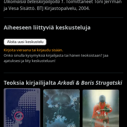
Ulkomaisia tieteiskirjailijoita 1
. Toimittaneet Toni Jerrman
ja Vesa Sisättö. BTJ Kirjastopalvelu, 2004.
Aiheeseen liittyviä keskusteluja
Aloita uusi keskustelu
Kirjoita vieraana tai kirjaudu sisään.
Onko sinulla kysymyksiä kirjailijasta tai hänen teoksistaan? Jaa
ajatuksesi ja liity keskusteluun!
Teoksia kirjailijalta
Arkadi & Boris Strugatski