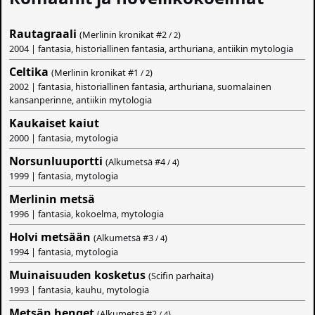
Rautagraali
(Merlinin kronikat #
2
)
/ 2
2004 | fantasia, historiallinen fantasia, arthuriana, antiikin mytologia
Celtika
(Merlinin kronikat #
1
)
/ 2
2002 | fantasia, historiallinen fantasia, arthuriana, suomalainen
kansanperinne, antiikin mytologia
Kaukaiset kaiut
2000 | fantasia, mytologia
Norsunluuportti
(Alkumetsä #
4
)
/ 4
1999 | fantasia, mytologia
Merlinin metsä
1996 | fantasia, kokoelma, mytologia
Holvi metsään
(Alkumetsä #
3
)
/ 4
1994 | fantasia, mytologia
Muinaisuuden kosketus
(Scifin parhaita)
1993 | fantasia, kauhu, mytologia
Metsän henget
(Alkumetsä #
2
)
/ 4