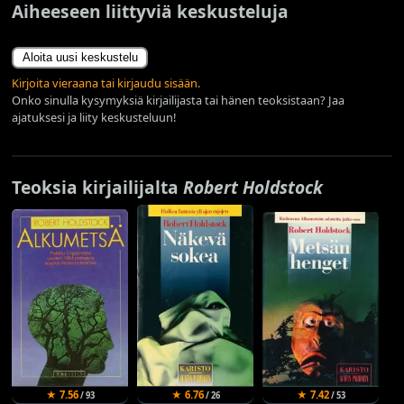
Aiheeseen liittyviä keskusteluja
Aloita uusi keskustelu
Kirjoita vieraana tai kirjaudu sisään.
Onko sinulla kysymyksiä kirjailijasta tai hänen teoksistaan? Jaa
ajatuksesi ja liity keskusteluun!
Teoksia kirjailijalta
Robert Holdstock
★ 7.56
★ 6.76
★ 7.42
/ 93
/ 26
/ 53