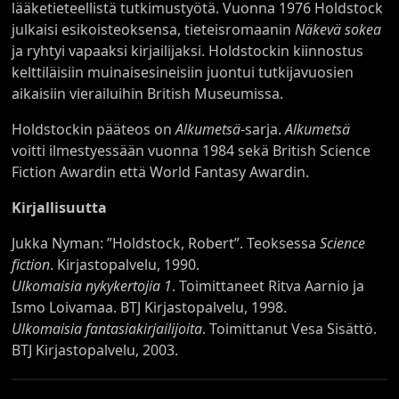
lääketieteellistä tutkimustyötä. Vuonna 1976 Holdstock
julkaisi esikoisteoksensa, tieteisromaanin
Näkevä sokea
ja ryhtyi vapaaksi kirjailijaksi. Holdstockin kiinnostus
kelttiläisiin muinaisesineisiin juontui tutkijavuosien
aikaisiin vierailuihin British Museumissa.
Holdstockin pääteos on
Alkumetsä
-sarja.
Alkumetsä
voitti ilmestyessään vuonna 1984 sekä British Science
Fiction Awardin että World Fantasy Awardin.
Kirjallisuutta
Jukka Nyman: ”Holdstock, Robert”. Teoksessa
Science
fiction
. Kirjastopalvelu, 1990.
Ulkomaisia nykykertojia 1
. Toimittaneet Ritva Aarnio ja
Ismo Loivamaa. BTJ Kirjastopalvelu, 1998.
Ulkomaisia fantasiakirjailijoita
. Toimittanut Vesa Sisättö.
BTJ Kirjastopalvelu, 2003.