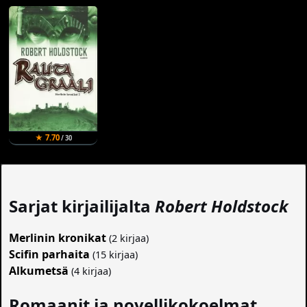
★ 7.70
/ 30
Sarjat kirjailijalta
Robert Holdstock
Merlinin kronikat
(2 kirjaa)
Scifin parhaita
(15 kirjaa)
Alkumetsä
(4 kirjaa)
Romaanit ja novellikokoelmat