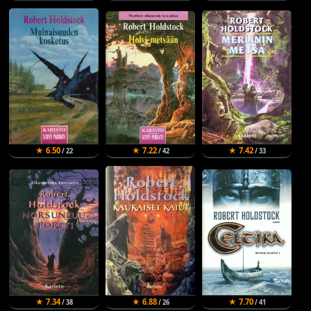
★ 6.50
★ 7.22
★ 7.42
/ 22
/ 42
/ 33
★ 7.34
★ 6.88
★ 7.70
/ 38
/ 26
/ 41