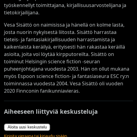
työskennellyt toimittajana, kirjallisuusarvostelijana ja
tietokirjailijana.
Vesa Sisättö on naimisissa ja hänellä on kolme lasta,
josta nuorin nykyisestä liitosta. Sisättö harrastaa
tieteis- ja fantasiakirjallisuuden harrastamista ja
kaikenlaista keräilyä, erityisesti hän rakastaa keräillä
asioita, joita voi löytää kirpputoreilta. Sisättö on
toiminut Helsingin science fiction -seuran
puheenjohtajana vuodesta 2003. Hän on ollut mukana
myös Espoon science fiction- ja fantasiaseura ESC ry:n
toiminnassa vuodesta 2004. Vesa Sisättö oli vuoden
2020 Finnconin fanikunniavieras.
Aiheeseen liittyviä keskusteluja
Aloita uusi keskustelu
Kirjoita vieraana tai kirjaudu sisään.