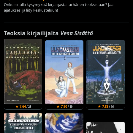
Onko sinulla kysymyksiä kirjailijasta tai hänen teoksistaan? Jaa
ajatuksesi ja liity keskusteluun!
Teoksia kirjailijalta
Vesa Sisättö
★ 7.64
★ 7.90
★ 7.88
/ 28
/ 19
/ 16