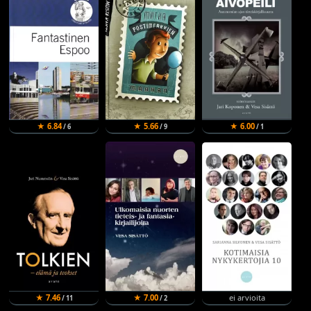
★ 6.84
★ 5.66
★ 6.00
/ 6
/ 9
/ 1
★ 7.46
★ 7.00
ei arvioita
/ 11
/ 2