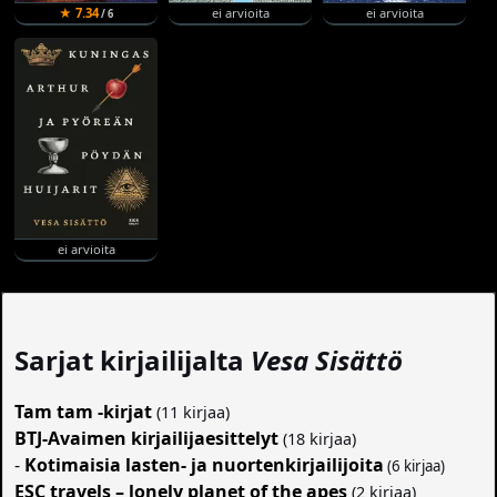
★ 7.34
ei arvioita
ei arvioita
/ 6
ei arvioita
Sarjat kirjailijalta
Vesa Sisättö
Tam tam -kirjat
(11 kirjaa)
BTJ-Avaimen kirjailijaesittelyt
(18 kirjaa)
-
Kotimaisia lasten- ja nuortenkirjailijoita
(6 kirjaa)
ESC travels – lonely planet of the apes
(2 kirjaa)