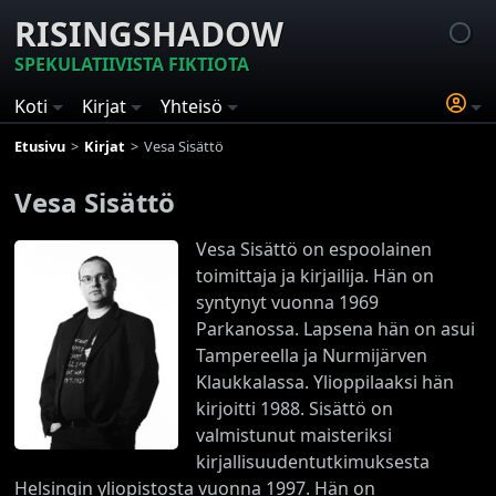
RISINGSHADOW
SPEKULATIIVISTA FIKTIOTA
Koti
Kirjat
Yhteisö
Etusivu
Kirjat
Vesa Sisättö
Vesa Sisättö
Vesa Sisättö on espoolainen
toimittaja ja kirjailija. Hän on
syntynyt vuonna 1969
Parkanossa. Lapsena hän on asui
Tampereella ja Nurmijärven
Klaukkalassa. Ylioppilaaksi hän
kirjoitti 1988. Sisättö on
valmistunut maisteriksi
kirjallisuudentutkimuksesta
Helsingin yliopistosta vuonna 1997. Hän on