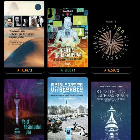
★ 7.34
★ 8.00
★ 6.50
/ 3
/ 1
/ 2