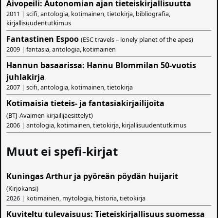
Aivopeili: Autonomian ajan tieteiskirjallisuutta
2011 | scifi, antologia, kotimainen, tietokirja, bibliografia,
kirjallisuudentutkimus
Fantastinen Espoo
(ESC travels – lonely planet of the apes)
2009 | fantasia, antologia, kotimainen
Hannun basaarissa: Hannu Blommilan 50-vuotis
juhlakirja
2007 | scifi, antologia, kotimainen, tietokirja
Kotimaisia tieteis- ja fantasiakirjailijoita
(BTJ-Avaimen kirjailijaesittelyt)
2006 | antologia, kotimainen, tietokirja, kirjallisuudentutkimus
Muut ei spefi-kirjat
Kuningas Arthur ja pyöreän pöydän huijarit
(Kirjokansi)
2026 | kotimainen, mytologia, historia, tietokirja
Kuviteltu tulevaisuus: Tieteiskirjallisuus suomessa