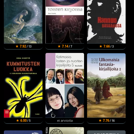
★ 7.92
★ 7.14
★ 7.66
/ 13
/ 7
/ 3
★ 6.00
ei arvioita
★ 7.76
/ 5
/ 16