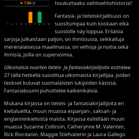
houkuttaako vaihtoehtohistoria?
★
7.00
/
2
1
1
Fantasia- ja tieteiskirjallisuus on
suositumpaa kuin koskaan eikä
1
2
3
4
5
6
7
8
9
10
suosiolle näy loppua. Erilaisia
sarjoja julkaistaan paljon, on ihmissusia, seikkailuja
merenalaisessa maailmassa, on velhoja ja noitia sekä
ihmisiä, joilla on supervoimia.
Ulkomaisia nuorten tieteis- ja fantasiakirjailijoita
esittelee
27 tällä hetkellä suosittua ulkomaista kirjailijaa, joiden
teokset kuluvat suomalaisten lukijoiden käsissä.
Fantasiabuumi puhuttelee kaikenikäisiä.
Mukana kirjassa on tieteis- ja fantasiakirjailijoita eri
kielialueilta, muun muassa espanjan-, saksan- ja
englanninkielisistä maista. Kirjassa esitellään muun
muassa Suzanne Collinsin, Catherynne M. Valenten,
Rick Riordanin, Maggie Stiefvaterin ja Laura Gallego