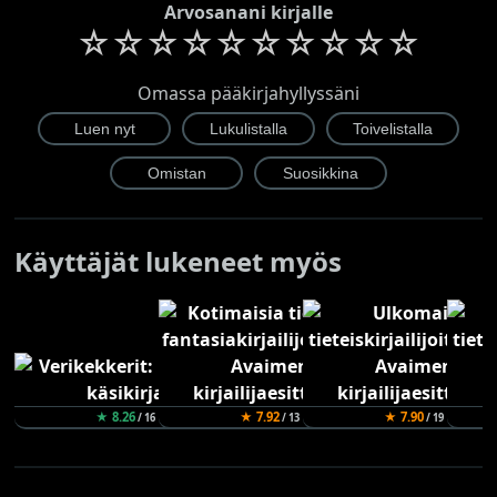
Arvosanani kirjalle
☆
☆
☆
☆
☆
☆
☆
☆
☆
☆
Omassa pääkirjahyllyssäni
Käyttäjät lukeneet myös
★ 8.26
★ 7.92
★ 7.90
/ 16
/ 13
/ 19