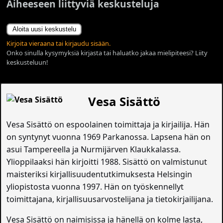
Aiheeseen liittyviä keskusteluja
Aloita uusi keskustelu
Kirjoita vieraana tai kirjaudu sisään.
Onko sinulla kysymyksiä kirjasta tai haluatko jakaa mielipiteesi? Liity
keskusteluun!
Vesa Sisättö
Vesa Sisättö on espoolainen toimittaja ja kirjailija. Hän
on syntynyt vuonna 1969 Parkanossa. Lapsena hän on
asui Tampereella ja Nurmijärven Klaukkalassa.
Ylioppilaaksi hän kirjoitti 1988. Sisättö on valmistunut
maisteriksi kirjallisuudentutkimuksesta Helsingin
yliopistosta vuonna 1997. Hän on työskennellyt
toimittajana, kirjallisuusarvostelijana ja tietokirjailijana.
Vesa Sisättö on naimisissa ja hänellä on kolme lasta,