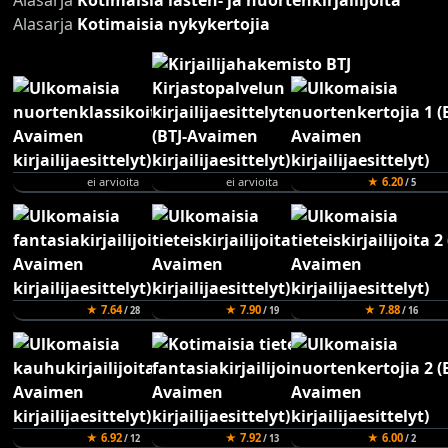
Alasarja
Kotimaisia lasten- ja nuortenkirjailijoita
Alasarja
Kotimaisia nykykertojia
ei arvioita
ei arvioita
★ 6.20
/ 5
★ 7.64
★ 7.90
★ 7.88
/ 28
/ 19
/ 16
★ 6.92
★ 7.92
★ 6.00
/ 12
/ 13
/ 2