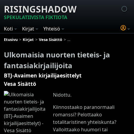
RISINGSHADOW
SPEKULATIIVISTA FIKTIOTA
Koti
Kirjat
Yhteisö
Etusivu
Kirjat
Vesa Sisättö
BTJ-Avaimen kirjailijaesittelyt
Ul
Ulkomaisia nuorten tieteis- ja
fantasiakirjailijoita
BTJ-Avaimen kirjailijaesittelyt
Vesa Sisättö
Nidottu.
Kiinnostaako paranormaali
romanssi? Pelottaako
totalitaristinen yhteiskunta?
Valloittaako huumori tai