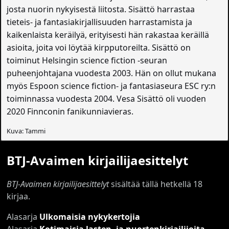
josta nuorin nykyisestä liitosta. Sisättö harrastaa
tieteis- ja fantasiakirjallisuuden harrastamista ja
kaikenlaista keräilyä, erityisesti hän rakastaa keräillä
asioita, joita voi löytää kirpputoreilta. Sisättö on
toiminut Helsingin science fiction -seuran
puheenjohtajana vuodesta 2003. Hän on ollut mukana
myös Espoon science fiction- ja fantasiaseura ESC ry:n
toiminnassa vuodesta 2004. Vesa Sisättö oli vuoden
2020 Finnconin fanikunniavieras.
Kuva: Tammi
BTJ-Avaimen kirjailijaesittelyt
BTJ-Avaimen kirjailijaesittelyt
sisältää tällä hetkellä 18
kirjaa.
Alasarja
Ulkomaisia nykykertojia