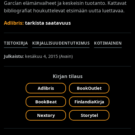
Garcían elämänvaiheet ja keskeisin tuotanto. Kattavat
bibliografiat houkuttelevat etsimään uutta luettavaa.
Adlibris:
tarkista saatavuus
TIETOKIRJA
KIRJALLISUUDENTUTKIMUS
KOTIMAINEN
Julkaistu:
kesäkuu 4, 2015 (
Avain
)
Kirjan tilaus
Adlibris
BookOutlet
BookBeat
FinlandiaKirja
Nextory
Storytel