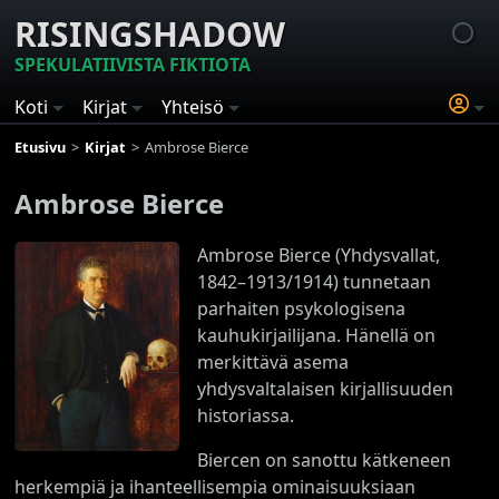
RISINGSHADOW
SPEKULATIIVISTA FIKTIOTA
Koti
Kirjat
Yhteisö
Etusivu
Kirjat
Ambrose Bierce
Ambrose Bierce
Ambrose Bierce (Yhdysvallat,
1842–1913/1914) tunnetaan
parhaiten psykologisena
kauhukirjailijana. Hänellä on
merkittävä asema
yhdysvaltalaisen kirjallisuuden
historiassa.
Biercen on sanottu kätkeneen
herkempiä ja ihanteellisempia ominaisuuksiaan