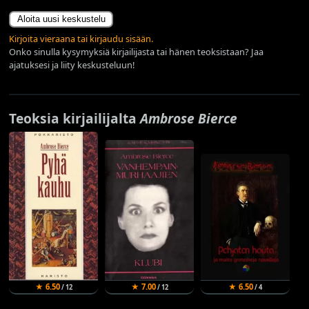
Aloita uusi keskustelu
Kirjoita vieraana tai kirjaudu sisään.
Onko sinulla kysymyksiä kirjailijasta tai hänen teoksistaan? Jaa
ajatuksesi ja liity keskusteluun!
Teoksia kirjailijalta
Ambrose Bierce
★ 6.50
★ 7.00
★ 6.50
/ 12
/ 12
/ 4