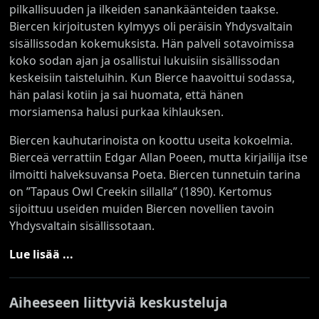
pilkallisuuden ja ilkeiden sanankäänteiden taakse.
Biercen kirjoitusten kylmyys oli peräisin Yhdysvaltain
sisällissodan kokemuksista. Hän palveli sotavoimissa
koko sodan ajan ja osallistui lukuisiin sisällissodan
keskeisiin taisteluihin. Kun Bierce haavoittui sodassa,
hän palasi kotiin ja sai huomata, että hänen
morsiamensa halusi purkaa kihlauksen.
Biercen kauhutarinoista on koottu useita kokoelmia.
Bierceä verrattiin Edgar Allan Poeen, mutta kirjailija itse
ilmoitti halveksuvansa Poeta. Biercen tunnetuin tarina
on ”Tapaus Owl Creekin sillalla” (1890). Kertomus
sijoittuu useiden muiden Biercen novellien tavoin
Yhdysvaltain sisällissotaan.
Lue lisää ...
Aiheeseen liittyviä keskusteluja