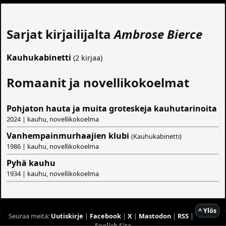
Sarjat kirjailijalta
Ambrose Bierce
Kauhukabinetti
(2 kirjaa)
Romaanit ja novellikokoelmat
Pohjaton hauta ja muita groteskeja kauhutarinoita
2024 | kauhu, novellikokoelma
Vanhempainmurhaajien klubi
(Kauhukabinetti)
1986 | kauhu, novellikokoelma
Pyhä kauhu
1934 | kauhu, novellikokoelma
^ Ylös
Seuraa meitä:
Uutiskirje
|
Facebook
|
X
|
Mastodon
|
RSS
|
English Site