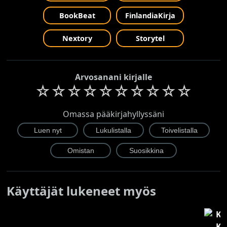
BookBeat
FinlandiaKirja
Nextory
Storytel
Arvosanani kirjalle
☆
☆
☆
☆
☆
☆
☆
☆
☆
☆
Omassa pääkirjahyllyssäni
Käyttäjät lukeneet myös