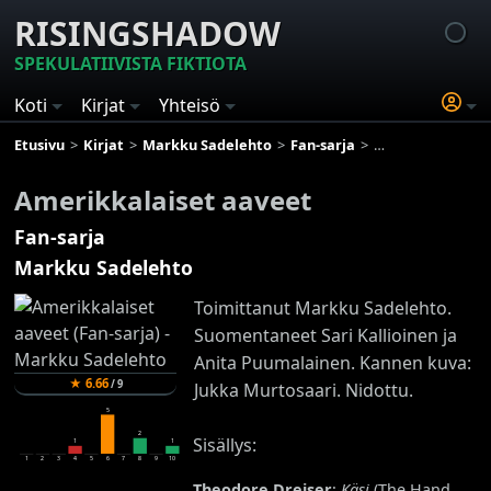
RISINGSHADOW
SPEKULATIIVISTA FIKTIOTA
Koti
Kirjat
Yhteisö
Etusivu
Kirjat
Markku Sadelehto
Fan-sarja
Amerikkalaiset aa
Amerikkalaiset aaveet
Fan-sarja
Markku Sadelehto
Toimittanut Markku Sadelehto.
Suomentaneet Sari Kallioinen ja
Anita Puumalainen. Kannen kuva:
★
6.66
/
9
Jukka Murtosaari. Nidottu.
5
2
Sisällys:
1
1
1
2
3
4
5
6
7
8
9
10
Theodore Dreiser
:
Käsi
(The Hand,