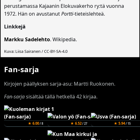
perustamassa Kajaanin Elokuvakerho ry:tä vuonna
1972. Hän on avustanut
Portti
-tieteislehteä.
Linkkejä
Markku Sadelehto
. Wikipedia.
Kuva: Liisa Sairanen / CC-BY-SA-4.0
Fan-sarja
Kirjojen päällyksen sarja-asu: Martti Ruokonen.
Fan-sarja
sisältää tällä hetkellä 42 kirjaa.
★ 6.00
★ 6.52
★ 5.94
/ 8
/ 27
/ 15