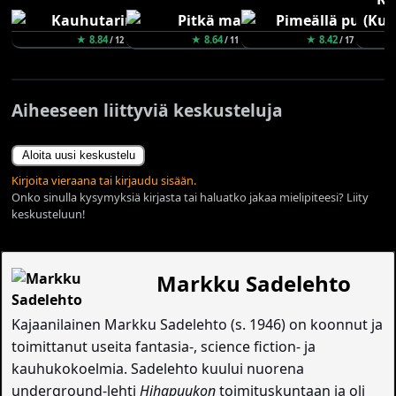
★ 8.84
★ 8.64
★ 8.42
/ 12
/ 11
/ 17
Aiheeseen liittyviä keskusteluja
Aloita uusi keskustelu
Kirjoita vieraana tai kirjaudu sisään.
Onko sinulla kysymyksiä kirjasta tai haluatko jakaa mielipiteesi? Liity
keskusteluun!
Markku Sadelehto
Kajaanilainen Markku Sadelehto (s. 1946) on koonnut ja
toimittanut useita fantasia-, science fiction- ja
kauhukokoelmia. Sadelehto kuului nuorena
underground-lehti
Hihapuukon
toimituskuntaan ja oli