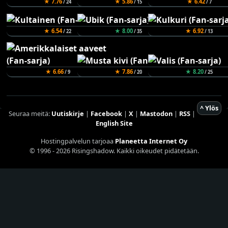
★ 7.76
★ 5.86
★ 6.42
/ 24
/ 15
/ 7
★ 6.54
★ 8.00
★ 6.92
/ 22
/ 35
/ 13
★ 6.66
★ 7.86
★ 8.20
/ 9
/ 20
/ 25
^ Ylös
Seuraa meitä:
Uutiskirje
|
Facebook
|
X
|
Mastodon
|
RSS
|
English Site
Hostingpalvelun tarjoaa
Planeetta Internet Oy
© 1996 - 2026 Risingshadow. Kaikki oikeudet pidätetään.