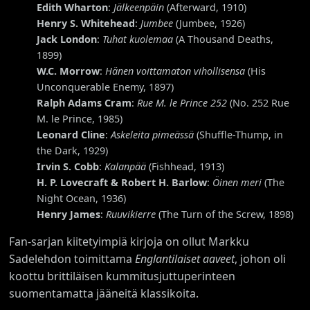
Edith Wharton
:
Jälkeenpäin
(Afterward, 1910)
Henry S. Whitehead
:
Jumbee
(Jumbee, 1926)
Jack London
:
Tuhat kuolemaa
(A Thousand Deaths,
1899)
W.C. Morrow
:
Hänen voittamaton vihollisensa
(His
Unconquerable Enemy, 1897)
Ralph Adams Cram
:
Rue M. le Prince 252
(No. 252 Rue
M. le Prince, 1985)
Leonard Cline
:
Askeleita pimeässä
(Shuffle-Thump, in
the Dark, 1929)
Irvin S. Cobb
:
Kalanpää
(Fishhead, 1913)
H. P. Lovecraft & Robert H. Barlow
:
Öinen meri
(The
Night Ocean, 1936)
Henry James
:
Ruuvikierre
(The Turn of the Screw, 1898)
Fan-sarjan kiitetyimpiä kirjoja on ollut Markku
Sadelehdon toimittama
Englantilaiset aaveet
, johon oli
koottu brittiläisen kummitusjuttuperinteen
suomentamatta jääneitä klassikoita.