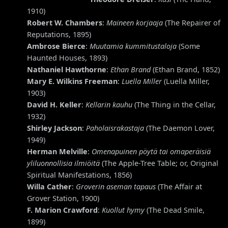
1910)
Robert W. Chambers
:
Maineen korjaaja
(The Repairer of
Reputations, 1895)
Ambrose Bierce
:
Muutamia kummitustaloja
(Some
Haunted Houses, 1893)
Nathaniel Hawthorne
:
Ethan Brand
(Ethan Brand, 1852)
Mary E. Wilkins Freeman
:
Luella Miller
(Luella Miller,
1903)
David H. Keller
:
Kellarin kauhu
(The Thing in the Cellar,
1932)
Shirley Jackson
:
Paholaisrakastaja
(The Daemon Lover,
1949)
Herman Melville
:
Omenapuinen pöytä tai omaperäisiä
yliluonnollisia ilmiöitä
(The Apple-Tree Table; or, Original
Spiritual Manifestations, 1856)
Willa Cather
:
Groverin aseman tapaus
(The Affair at
Grover Station, 1900)
F. Marion Crawford
:
Kuollut hymy
(The Dead Smile,
1899)