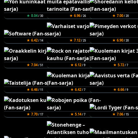
★ 8.04
★ 6.96
★ 7.00
/ 30
/ 26
/ 20
★ 6.42
★ 7.12
★ 6.90
/ 14
/ 25
/ 20
★ 7.04
★ 6.12
★ 5.72
/ 51
/ 9
/ 7
★ 6.46
★ 6.42
★ 6.66
/ 11
/ 7
/ 9
★ 7.70
★ 5.14
★ 7.06
/ 17
/ 7
/ 15