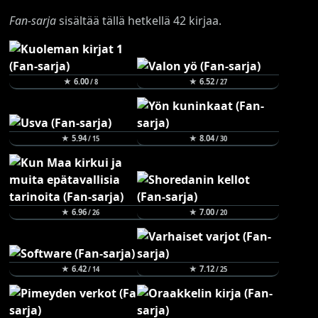
Fan-sarja
sisältää tällä hetkellä 42 kirjaa.
★ 6.00
★ 6.52
/ 8
/ 27
★ 5.94
★ 8.04
/ 15
/ 30
★ 6.96
★ 7.00
/ 26
/ 20
★ 6.42
★ 7.12
/ 14
/ 25