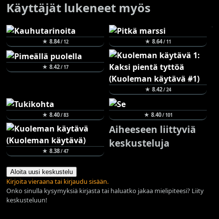
Käyttäjät lukeneet myös
★ 8.84
★ 8.64
/ 12
/ 11
★ 8.42
/ 17
★ 8.42
/ 24
★ 8.40
★ 8.40
/ 83
/ 101
Aiheeseen liittyviä
keskusteluja
★ 8.38
/ 47
Aloita uusi keskustelu
Kirjoita vieraana tai kirjaudu sisään.
Onko sinulla kysymyksiä kirjasta tai haluatko jakaa mielipiteesi? Liity
keskusteluun!