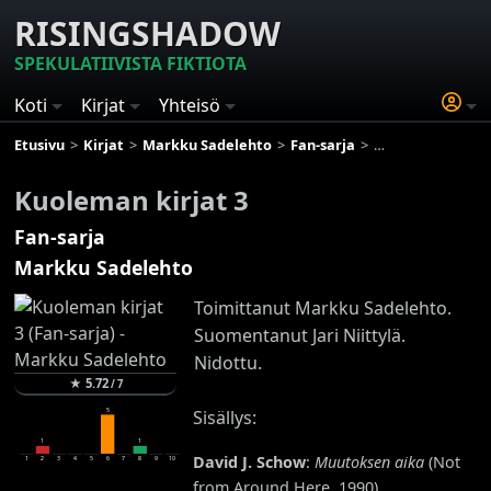
RISINGSHADOW
SPEKULATIIVISTA FIKTIOTA
Koti
Kirjat
Yhteisö
Etusivu
Kirjat
Markku Sadelehto
Fan-sarja
Kuoleman kirjat 3
Kuoleman kirjat 3
Fan-sarja
Markku Sadelehto
Toimittanut Markku Sadelehto.
Suomentanut Jari Niittylä.
Nidottu.
★
5.72
/
7
5
Sisällys:
1
1
David J. Schow
:
Muutoksen aika
(Not
1
2
3
4
5
6
7
8
9
10
from Around Here, 1990)