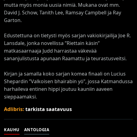
mutta myös monia uusia nimiä. Mukana ovat mm.
David J. Schow, Tanith Lee, Ramsay Campbell ja Ray
Garton.
Edustettuna on tietysti myös sarjan vakiokirjailija Joe R.
Lansdale, jonka novellissa ”Riettain käsin”
matkasaarnaaja Judd harrastaa väkevää
sananjulistusta apunaan Raamattu ja teurastusveitsi.
Kirjan ja samalla koko sarjan komea finaali on Lucius
Shepardin ”Valkoisen bhairabin yö”, jossa Katmandussa
harhaileva entinen hippi joutuu kauniin aaveen
sieppaamaksi.
Adlibris:
tarkista saatavuus
KAUHU
ANTOLOGIA