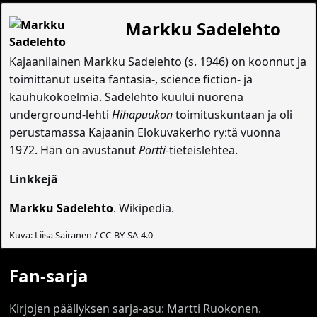
Markku Sadelehto
Kajaanilainen Markku Sadelehto (s. 1946) on koonnut ja
toimittanut useita fantasia-, science fiction- ja
kauhukokoelmia. Sadelehto kuului nuorena
underground-lehti
Hihapuukon
toimituskuntaan ja oli
perustamassa Kajaanin Elokuvakerho ry:tä vuonna
1972. Hän on avustanut
Portti
-tieteislehteä.
Linkkejä
Markku Sadelehto
. Wikipedia.
Kuva: Liisa Sairanen / CC-BY-SA-4.0
Fan-sarja
Kirjojen päällyksen sarja-asu: Martti Ruokonen.