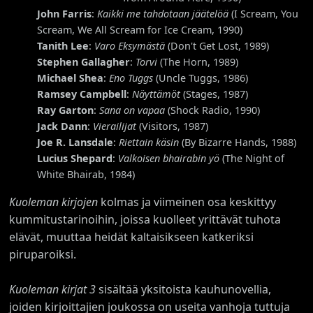
John Farris
:
Kaikki me tahdotaan jäätelöä
(I Scream, You
Scream, We All Scream for Ice Cream, 1990)
Tanith Lee
:
Varo Eksymästä
(Don't Get Lost, 1989)
Stephen Gallagher
:
Torvi
(The Horn, 1989)
Michael Shea
:
Eno Tuggs
(Uncle Tuggs, 1986)
Ramsey Campbell
:
Näyttämöt
(Stages, 1987)
Ray Garton
:
Sana on vapaa
(Shock Radio, 1990)
Jack Dann
:
Vierailijat
(Visitors, 1987)
Joe R. Lansdale
:
Riettain käsin
(By Bizarre Hands, 1988)
Lucius Shepard
:
Valkoisen bhairabin yö
(The Night of
White Bhairab, 1984)
Kuoleman kirjojen
kolmas ja viimeinen osa keskittyy
kummitustarinoihin, joissa kuolleet yrittävät tuhota
elävät, muuttaa heidät kaltaisikseen katkeriksi
piruparoiksi.
Kuoleman kirjat 3
sisältää yksitoista kauhunovellia,
joiden kirjoittajien joukossa on useita vanhoja tuttuja