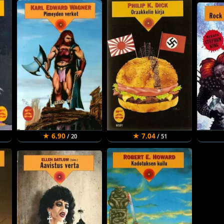
★ 6.90
★ 7.04
/ 20
/ 51