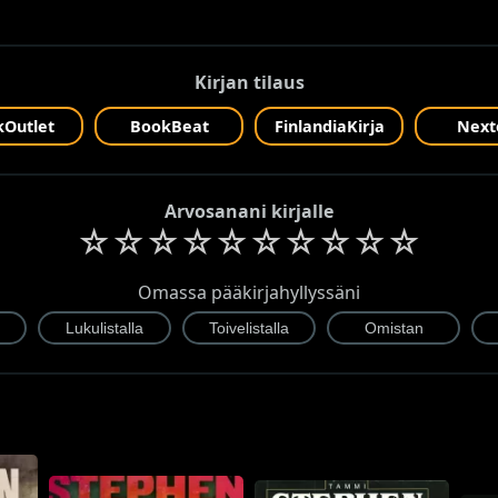
Kirjan tilaus
Outlet
BookBeat
FinlandiaKirja
Next
Arvosanani kirjalle
☆
☆
☆
☆
☆
☆
☆
☆
☆
☆
Omassa pääkirjahyllyssäni