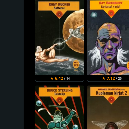
★ 6.42
★ 7.12
/ 14
/ 25