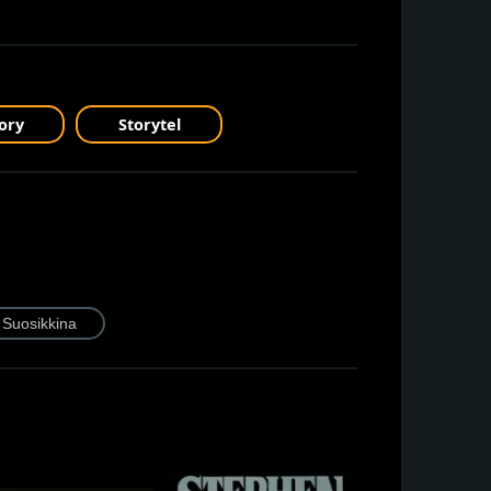
ory
Storytel