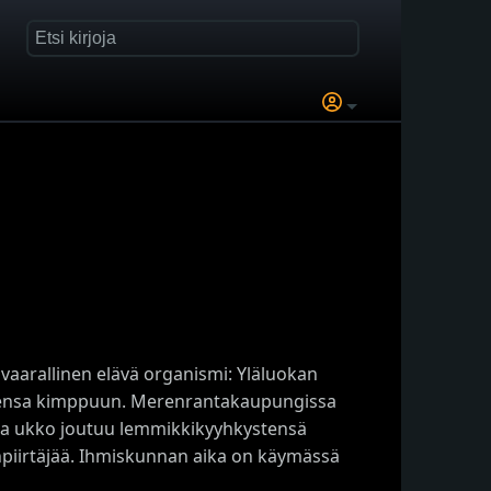
 vaarallinen elävä organismi: Yläluokan
oistensa kimppuun. Merenrantakaupungissa
nha ukko joutuu lemmikkikyyhkystensä
enpiirtäjää. Ihmiskunnan aika on käymässä