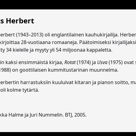
s Herbert
erbert (1943–2013) oli englantilainen kauhukirjailija. Herb
 kirjoittaa 28-vuotiaana romaaneja. Päätoimiseksi kirjailijak
y 34 kielelle ja myyty yli 54 miljoonaa kappaletta.
in kaksi ensimmäistä kirjaa,
Rotat
(1974) ja
Usva
(1975) ovat 
1988) on goottilaisen kummitustarinan muunnelma.
erbertin harrastuksiin kuuluivat kitaran ja pianon soitto, 
oli kolme tytärtä.
ukka Halme ja Juri Nummelin. BTJ, 2005.