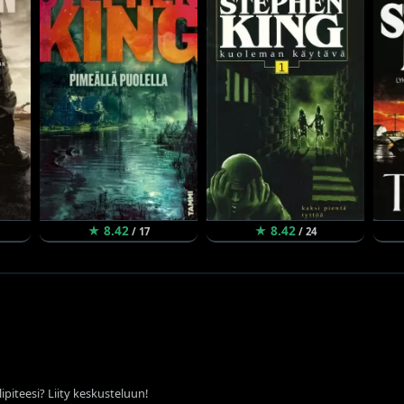
★ 8.42
★ 8.42
/ 17
/ 24
ipiteesi? Liity keskusteluun!