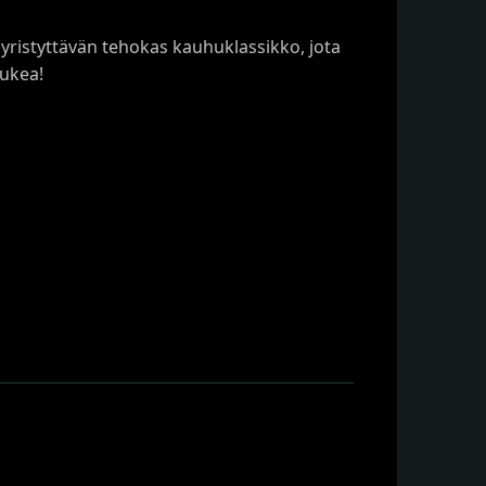
öyristyttävän tehokas kauhuklassikko, jota
lukea!