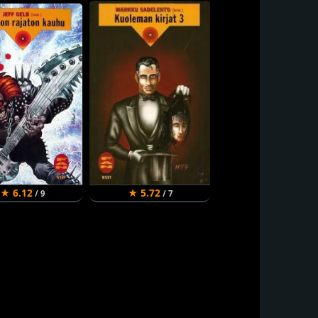
★ 6.12
★ 5.72
/ 9
/ 7