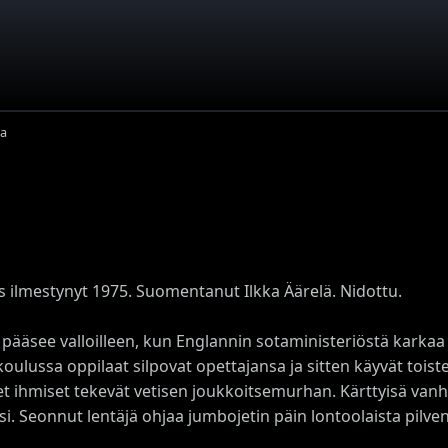
a
s ilmestynyt 1975. Suomentanut Ilkka Äärelä. Nidottu.
i pääsee valloilleen, kun Englannin sotaministeriöstä karkaa
skoulussa oppilaat silpovat opettajansa ja sitten käyvät t
t ihmiset tekevät vetisen joukkoitsemurhan. Kärttyisä va
i. Seonnut lentäjä ohjaa jumbojetin päin lontoolaista pilv