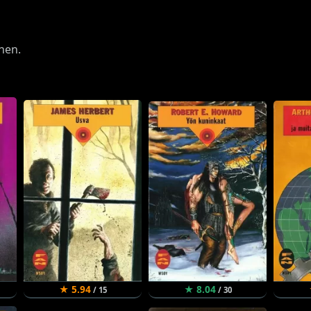
nen.
★ 5.94
★ 8.04
/ 15
/ 30