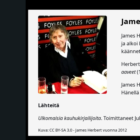
Jame
James H
ja alkoi
käännett
Herbert
aaveet
(
James H
Hänellä 
Lähteitä
Ulkomaisia kauhukirjailijoita
. Toimittaneet J
Kuva: CC BY-SA 3.0 - James Herbert vuonna 2012