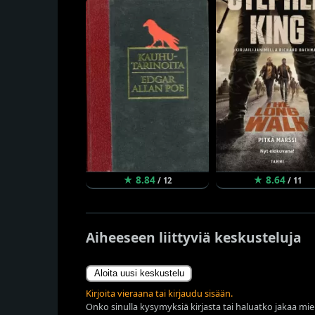
★ 8.84
★ 8.64
/ 12
/ 11
Aiheeseen liittyviä keskusteluja
Aloita uusi keskustelu
Kirjoita vieraana tai kirjaudu sisään.
Onko sinulla kysymyksiä kirjasta tai haluatko jakaa miel