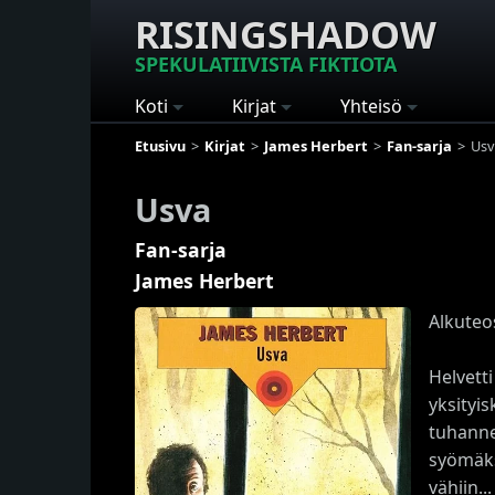
RISINGSHADOW
SPEKULATIIVISTA FIKTIOTA
Koti
Kirjat
Yhteisö
Etusivu
Kirjat
James Herbert
Fan-sarja
Usv
Usva
Fan-sarja
James Herbert
Alkuteo
Helvett
yksityi
tuhanne
syömäks
vähiin...