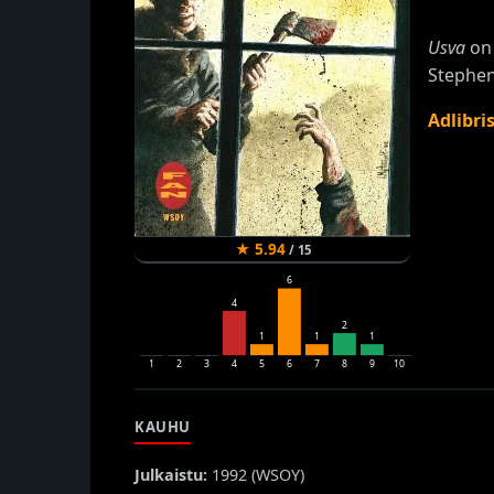
Usva
on 
Stephen
Adlibri
★
5.94
/
15
6
4
2
1
1
1
1
2
3
4
5
6
7
8
9
10
KAUHU
Julkaistu:
1992 (
WSOY
)