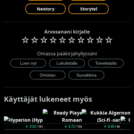
Nextory
Storytel
Arvosanani kirjalle
☆
☆
☆
☆
☆
☆
☆
☆
☆
☆
Omassa pääkirjahyllyssäni
Käyttäjät lukeneet myös
★ 8.82
★ 8.72
★ 8.68
/ 161
/ 134
/ 44