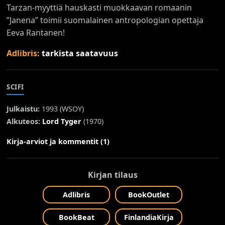
Tarzan-myyttiä hauskasti muokkaavan romaanin
”Janena” toimii suomalainen antropologian opettaja
Eeva Rantanen!
Adlibris:
tarkista saatavuus
SCIFI
Julkaistu:
1993 (
WSOY
)
Alkuteos:
Lord Tyger
(1970)
Kirja-arviot ja kommentit (1)
Kirjan tilaus
Adlibris
BookOutlet
BookBeat
FinlandiaKirja