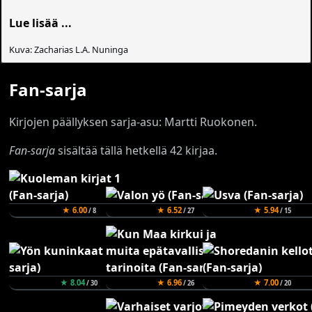
Lue lisää ...
Kuva: Zacharias L.A. Nuninga
Fan-sarja
Kirjojen päällyksen sarja-asu: Martti Ruokonen.
Fan-sarja
sisältää tällä hetkellä 42 kirjaa.
★ 6.00
★ 6.52
★ 5.94
/ 8
/ 27
/ 15
★ 8.04
★ 6.96
★ 7.00
/ 30
/ 26
/ 20