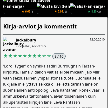
★ 6.66
★ 7.86
★ 8.20
/ 9
/ 20
/ 25
Kirja-arviot ja kommentit
12.06.2010
Jackalbury
Kirjoja 845, Arviot 179
★★★★★★★★☆☆
8 / 10
'Lordi Tyger' on synkkä satiiri Burroughsin Tarzan-
kirjoista. Tämä viidakon valtias ei ole mikään 'jalo villi'
vaan seksuaalinen ympäristönsä tuote. Suomalaiselle
lukijalle miellyttävä seikka oli se, että tarinan Jane on
suomalainen antropologi Eeva Rantanen, konekiväärillä
ammuskeleva tahtonainen, aivan toisenlainen kuin
alkuperäisten kirjojen Jane. Eeva Rantasen