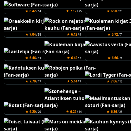
★ 6.42
★ 7.12
★ 6.90
/ 14
/ 25
/ 20
★ 7.04
★ 6.12
★ 5.72
/ 51
/ 9
/ 7
★ 6.46
★ 6.42
★ 6.66
/ 11
/ 7
/ 9
★ 7.70
★ 5.14
★ 7.06
/ 17
/ 7
/ 15
★ 6.20
★ 6.22
★ 6.36
/ 20
/ 14
/ 28