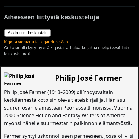
Aiheeseen liittyviä keskusteluja
Aloita uusi keskustelu
Kirjoita vieraana tai kirjaudu sisään.
Onko sinulla kysymyksiä kirjasta tai haluatko jakaa mielipiteesi? Liity
keskusteluun!
Philip José Farmer
Philip José Farmer (1918–2009) oli Yhdysvaltain
keskilännestä kotoisin oleva tieteiskirjailija. Hän asui
suuren osan elämästään Peoriassa Illinoisissa. Vuonna
2000 Science Fiction and Fantasy Writers of America
myönsi hänelle suurmestarin palkinnon elämäntyöstä.
Farmer syntyi uskonnolliseen perheeseen, jossa oli viisi