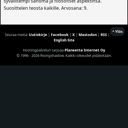
syvällisempi sanoma ja filosofiset aspektinsa.
Suosittelen teosta kaikille. Arvosana: 9.
^ Ylös
Seuraa meitä:
Uutiskirje
|
Facebook
|
X
|
Mastodon
|
RSS
|
English Site
Hostingpalvelun tarjoaa
Planeetta Internet Oy
© 1996 - 2026 Risingshadow. Kaikki oikeudet pidätetään.