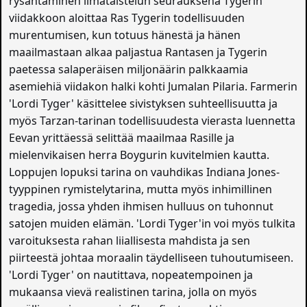
rysähtäminen ilmataistelun seurauksena Tygerin
viidakkoon aloittaa Ras Tygerin todellisuuden
murentumisen, kun totuus hänestä ja hänen
maailmastaan alkaa paljastua Rantasen ja Tygerin
paetessa salaperäisen miljonäärin palkkaamia
asemiehiä viidakon halki kohti Jumalan Pilaria. Farmerin
'Lordi Tyger' käsittelee sivistyksen suhteellisuutta ja
myös Tarzan-tarinan todellisuudesta vierasta luennetta
Eevan yrittäessä selittää maailmaa Rasille ja
mielenvikaisen herra Boygurin kuvitelmien kautta.
Loppujen lopuksi tarina on vauhdikas Indiana Jones-
tyyppinen rymistelytarina, mutta myös inhimillinen
tragedia, jossa yhden ihmisen hulluus on tuhonnut
satojen muiden elämän. 'Lordi Tyger'in voi myös tulkita
varoituksesta rahan liiallisesta mahdista ja sen
piirteestä johtaa moraalin täydelliseen tuhoutumiseen.
'Lordi Tyger' on nautittava, nopeatempoinen ja
mukaansa vievä realistinen tarina, jolla on myös