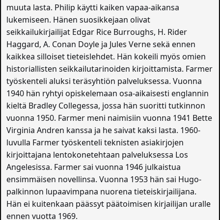
muuta lasta. Philip käytti kaiken vapaa-aikansa
lukemiseen. Hänen suosikkejaan olivat
seikkailukirjailijat Edgar Rice Burroughs, H. Rider
Haggard, A. Conan Doyle ja Jules Verne sekä ennen
kaikkea silloiset tieteislehdet. Hän kokeili myös omien
historiallisten seikkailutarinoiden kirjoittamista. Farmer
työskenteli aluksi teräsyhtiön palveluksessa. Vuonna
1940 hän ryhtyi opiskelemaan osa-aikaisesti englannin
kieltä Bradley Collegessa, jossa hän suoritti tutkinnon
vuonna 1950. Farmer meni naimisiin vuonna 1941 Bette
Virginia Andren kanssa ja he saivat kaksi lasta. 1960-
luvulla Farmer työskenteli teknisten asiakirjojen
kirjoittajana lentokonetehtaan palveluksessa Los
Angelesissa. Farmer sai vuonna 1946 julkaistua
ensimmäisen novellinsa. Vuonna 1953 hän sai Hugo-
palkinnon lupaavimpana nuorena tieteiskirjailijana.
Hän ei kuitenkaan päässyt päätoimisen kirjailijan uralle
ennen vuotta 1969.