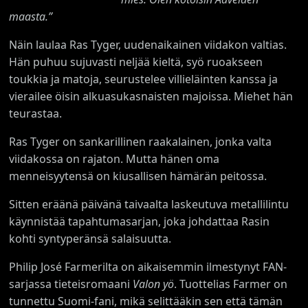
maasta.”
Näin laulaa Ras Tyger, uudenaikainen viidakon valtias.
Hän puhuu sujuvasti neljää kieltä, syö ruoakseen
toukkia ja matoja, seurustelee villieläinten kanssa ja
vierailee öisin alkuasukasnaisten majoissa. Miehet hän
teurastaa.
Ras Tyger on sankarillinen raakalainen, jonka valta
viidakossa on rajaton. Mutta hänen oma
menneisyytensä on kiusallisen hämärän peitossa.
Sitten eräänä päivänä taivaalta laskeutuva metallilintu
käynnistää tapahtumasarjan, joka johdattaa Rasin
kohti syntyperänsä salaisuutta.
Philip José Farmerilta on aikaisemmin ilmestynyt FAN-
sarjassa tieteisromaani
Valon yö
. Tuottelias Farmer on
tunnettu Suomi-fani, mikä selittääkin sen että tämän