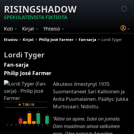
RISINGSHADOW
SPEKULATIIVISTA FIKTIOTA
Koti
Kirjat
Yhteisö
Etusivu
Kirjat
Philip José Farmer
Fan-sarja
Lordi Tyger
Lordi Tyger
Fan-sarja
Philip José Farmer
Alkuteos ilmestynyt 1970.
Suomentaneet Sari Kallioinen ja
Anita Puumalainen. Päällys: Jukka
★
7.06
/
15
Murtosaari. Nidottu.
4
4
3
”Äitini on apina. Isäni on jumala.
2
1
1
Olen maailman ainoa valkoinen
1
2
3
4
5
6
7
8
9
10
mies. Olen kotoisin Aaveiden