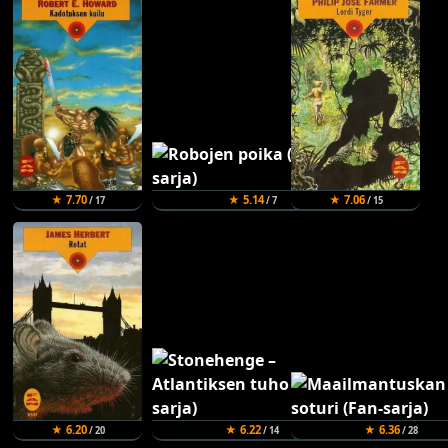
★ 7.70
★ 5.14
★ 7.06
/ 17
/ 7
/ 15
★ 6.20
★ 6.22
★ 6.36
/ 20
/ 14
/ 28