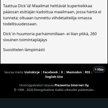
Taattua Dick`iä! Maailmat heittävät kuperkeikkaa
pääosan esittäjän kadottua maailmaan, jossa häntä ei
tunneta; oltuaan tunnettu viihdetaiteilija omassa
todellisuudessaan.
Dick`in huumoria parhaimmillaan- ei liian pitkä, 260
sivuinen toimintapläjäys
Suosittelen lämpimästi
^ Ylös
Seuraa meitä:
Uutiskirje
|
Facebook
|
X
|
Mastodon
|
RSS
|
English Site
Hostingpalvelun tarjoaa
Planeetta Internet Oy
© 1996 - 2026 Risingshadow. Kaikki oikeudet pidätetään.