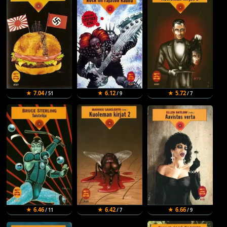
★ 7.04
★ 6.12
★ 5.72
/ 51
/ 9
/ 7
★ 6.46
★ 6.42
★ 6.66
/ 11
/ 7
/ 9