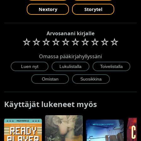
Nextory
Storytel
Arvosanani kirjalle
☆
☆
☆
☆
☆
☆
☆
☆
☆
☆
Omassa pääkirjahyllyssäni
Käyttäjät lukeneet myös