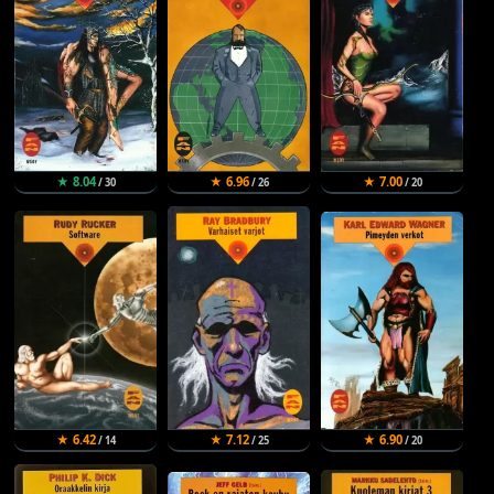
★ 8.04
★ 6.96
★ 7.00
/ 30
/ 26
/ 20
★ 6.42
★ 7.12
★ 6.90
/ 14
/ 25
/ 20