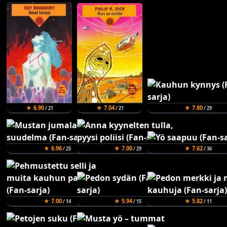
★ 6.90
★ 7.04
★ 7.80
/ 21
/ 21
/ 29
★ 6.96
★ 7.00
★ 7.62
/ 25
/ 29
/ 36
★ 7.00
★ 5.94
★ 5.82
/ 14
/ 15
/ 11