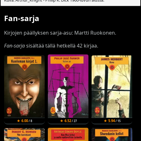
Kuva: Arthur_Knight - Philip K. Dick 1960-luvun alussa.
Fan-sarja
Kirjojen päällyksen sarja-asu: Martti Ruokonen.
Fan-sarja
sisältää tällä hetkellä 42 kirjaa.
★ 6.00
★ 6.52
★ 5.94
/ 8
/ 27
/ 15