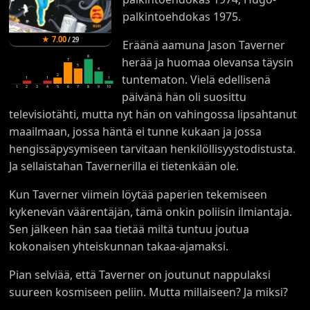
palkintoehdokas 1975.
★
7.00
/
29
Eräänä aamuna Jason Taverner
8
herää ja huomaa olevansa täysin
7
5
4
tuntematon. Vielä edellisenä
2
1
1
1
1
2
3
4
5
6
7
8
9
10
päivänä hän oli suosittu
televisiotähti, mutta nyt hän on vahingossa lipsahtanut
maailmaan, jossa häntä ei tunne kukaan ja jossa
hengissäpysymiseen tarvitaan henkilöllisyystodistusta.
Ja sellaistahan Tavernerilla ei tietenkään ole.
Kun Taverner viimein löytää paperien tekemiseen
kykenevän väärentäjän, tämä onkin poliisin ilmiantaja.
Sen jälkeen hän saa tietää miltä tuntuu joutua
kokonaisen yhteiskunnan takaa-ajamaksi.
Pian selviää, että Taverner on joutunut nappulaksi
suureen kosmiseen peliin. Mutta millaiseen? Ja miksi?