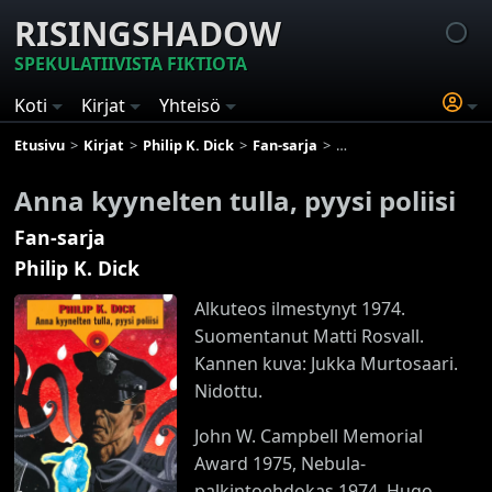
RISINGSHADOW
SPEKULATIIVISTA FIKTIOTA
Koti
Kirjat
Yhteisö
Etusivu
Kirjat
Philip K. Dick
Fan-sarja
Anna kyynelten tulla, pyy
Anna kyynelten tulla, pyysi poliisi
Fan-sarja
Philip K. Dick
Alkuteos ilmestynyt 1974.
Suomentanut Matti Rosvall.
Kannen kuva: Jukka Murtosaari.
Nidottu.
John W. Campbell Memorial
Award 1975, Nebula-
palkintoehdokas 1974, Hugo-