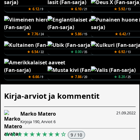
★ 6.12
★ 6.10
★ 5.92
/ 9
/ 21
/ 13
★ 7.76
★ 5.86
★ 6.42
/ 24
/ 15
/ 7
★ 6.54
★ 8.00
★ 6.92
/ 22
/ 35
/ 13
★ 6.66
★ 7.86
★ 8.20
/ 9
/ 20
/ 25
Kirja-arviot ja kommentit
21.09.2022
Marko Matero
Kirjoja 190, Arviot 6
★★★★★★★★★☆
9 / 10