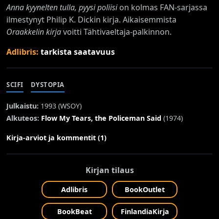
Anna kyynelten tulla, pyysi poliisi
on kolmas FAN-sarjassa
ilmestynyt Philip K. Dickin kirja. Aikaisemmista
Oraakkelin kirja
voitti Tähtivaeltaja-palkinnon.
Adlibris:
tarkista saatavuus
SCIFI
DYSTOPIA
Julkaistu:
1993 (
WSOY
)
Alkuteos:
Flow My Tears, the Policeman Said
(1974)
Kirja-arviot ja kommentit (1)
Kirjan tilaus
Adlibris
BookOutlet
BookBeat
FinlandiaKirja