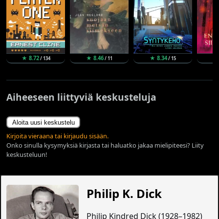
★ 8.72
★ 8.46
★ 8.34
★ 
/ 134
/ 11
/ 15
Aiheeseen liittyviä keskusteluja
Aloita uusi keskustelu
Kirjoita vieraana tai kirjaudu sisään.
Onko sinulla kysymyksiä kirjasta tai haluatko jakaa mielipiteesi? Liity
keskusteluun!
Philip K. Dick
Philip Kindred Dick (1928–1982)