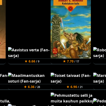
★ 6.66
★ 7.70
/ 9
/ 17
★ 6.36
★ 6.90
/ 28
/ 21