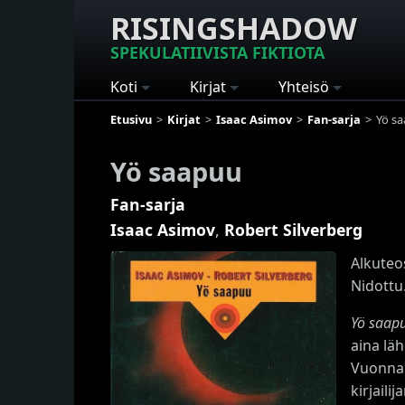
RISINGSHADOW
SPEKULATIIVISTA FIKTIOTA
Koti
Kirjat
Yhteisö
Etusivu
Kirjat
Isaac Asimov
Fan-sarja
Yö s
Yö saapuu
Fan-sarja
Isaac Asimov
,
Robert Silverberg
Alkuteo
Nidottu
Yö saap
aina läh
Vuonna 
kirjaili