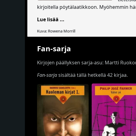
kirjoitella pöytälaatikkoon. Myöhemmin hän
Lue lisää ...
Kuva: Rowena Morrill
Fan-sarja
Kirjojen päällyksen sarja-asu: Martti Ruoko
Fan-sarja
sisältää tällä hetkellä 42 kirjaa.