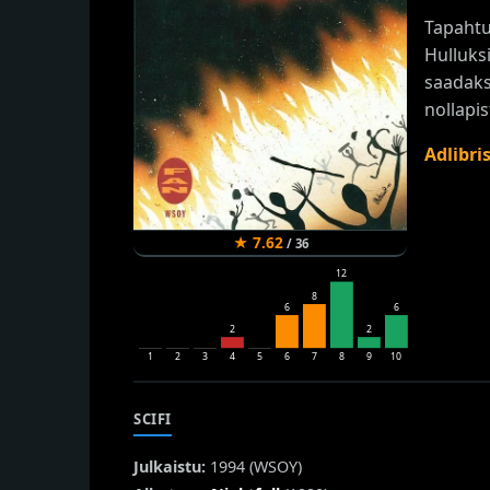
Tapahtu
Hulluksi
saadakse
nollapis
Adlibri
★
7.62
/
36
12
8
6
6
2
2
1
2
3
4
5
6
7
8
9
10
SCIFI
Julkaistu:
1994 (
WSOY
)