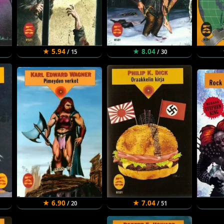
★ 5.94
★ 8.04
/ 15
/ 30
★ 6.90
★ 7.04
/ 20
/ 51