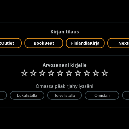
Kirjan tilaus
Outlet
BookBeat
FinlandiaKirja
Next
Arvosanani kirjalle
☆
☆
☆
☆
☆
☆
☆
☆
☆
☆
Omassa pääkirjahyllyssäni