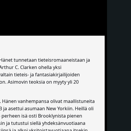
i. Hänet tunnetaan tieteisromaaneistaan ja
Arthur C. Clarken ohella yksi
tain tieteis- ja fantasiakirjailijoiden
on. Asimovin teoksia on myyty yli 20
. Hänen vanhempansa olivat maallistuneita
 ja asettui asumaan New Yorkiin. Heillä oli
 perheen isä osti Brooklynista pienen
in ja tutustui siellä yhdeksänvuotiaana
iinsä ja alkoi yksitoistavuotiaana itsekin