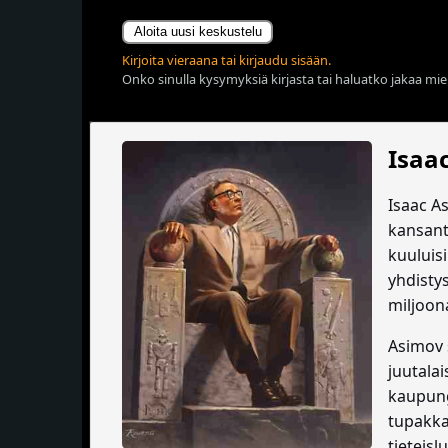
Aloita uusi keskustelu
Kirjoita vieraana tai kirjaudu sisään.
Onko sinulla kysymyksiä kirjasta tai haluatko jakaa miel
Isaa
Isaac As
kansanta
kuuluisi
yhdisty
miljoon
Asimov 
juutala
kaupung
tupakka
tieteisl