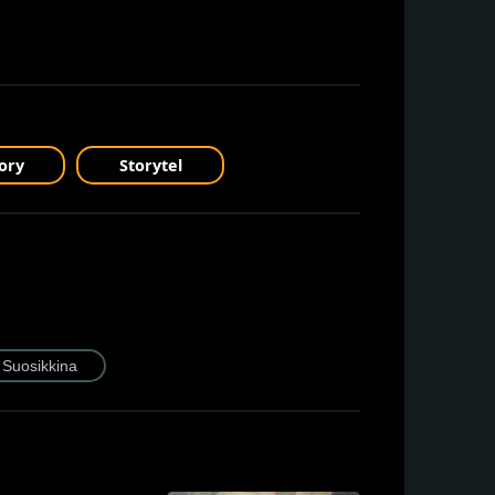
ory
Storytel