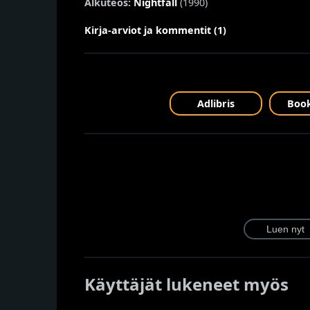
Alkuteos:
Nightfall
(1990)
Kirja-arviot ja kommentit (1)
Adlibris
Book
Käyttäjät lukeneet myös