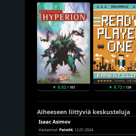
★ 8.82
★ 8.72
/ 161
/ 134
Aiheeseen liittyviä keskusteluja
Isaac Asimov
Vastannut:
Pate64
, 12.01.2024