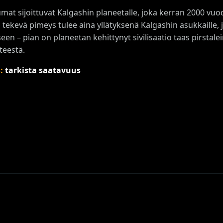
mat sijoittuvat Kalgashin planeetalle, joka kerran 2000 vuo
 tekevä pimeys tulee aina yllätyksenä Kalgashin asukkaille,
en – pian on planeetan kehittynyt sivilisaatio taas pirstale
teestä.
s:
tarkista saatavuus