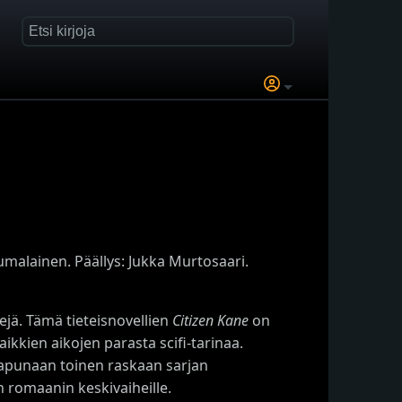
umalainen. Päällys: Jukka Murtosaari.
ejä. Tämä tieteisnovellien
Citizen Kane
on
ikkien aikojen parasta scifi-tarinaa.
 apunaan toinen raskaan sarjan
än romaanin keskivaiheille.