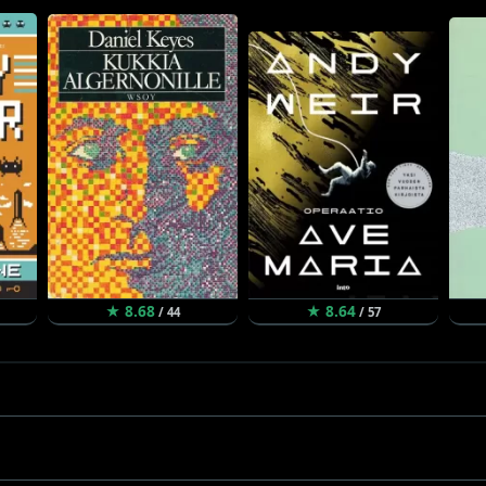
★ 8.68
★ 8.64
/ 44
/ 57