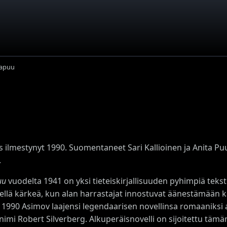
aapuu
s ilmestynyt 1990. Suomentaneet Sari Kallioinen ja Anita Pu
.
uu
vuodelta 1941 on yksi tieteiskirjallisuuden pyhimpiä tekst
ellä kärkeä, kun alan harrastajat innostuvat äänestämään ka
1990 Asimov laajensi legendaarisen novellinsa romaaniksi
janimi Robert Silverberg. Alkuperäisnovelli on sijoitettu täm