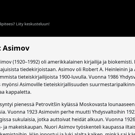
ipiteesi? Liity keskusteluun!
c Asimov
imov (1920–1992) oli amerikkalainen kirjailija ja biokemist
juisista tiedekirjoistaan. Asimov oli Robert A. Heinleinin ja 
mmista tieteiskirjailijoista 1900-luvulla. Vuonna 1986 Yhdysval
s myönsi Asimoville tieteiskirjallisuuden suurmestaripalkinn
aa kappaletta.
syntyi pienessä Petrovitšin kylässä Moskovasta lounaaseen
isia. Vuonna 1923 Asimovin perhe muutti Yhdysvaltoihin 1923
issa sukulaisia, jotka auttoivat heidät alkuun. Vuonna 1926
- ja makeiskaupan. Nuori Asimov työskenteli kaupassa iltais
ukemistoihin. Hän innostui ja luki alalta kaiken, minkä sai käs