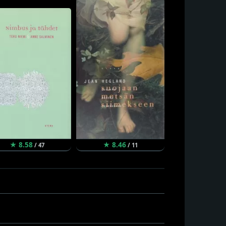
★ 8.58
★ 8.46
★ 8.44
/ 47
/ 11
/ 