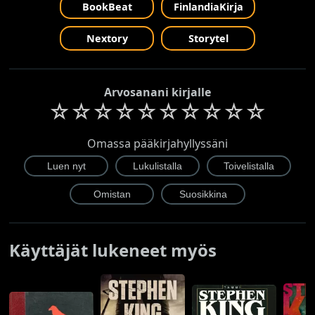
BookBeat
FinlandiaKirja
Nextory
Storytel
Arvosanani kirjalle
☆
☆
☆
☆
☆
☆
☆
☆
☆
☆
Omassa pääkirjahyllyssäni
Käyttäjät lukeneet myös