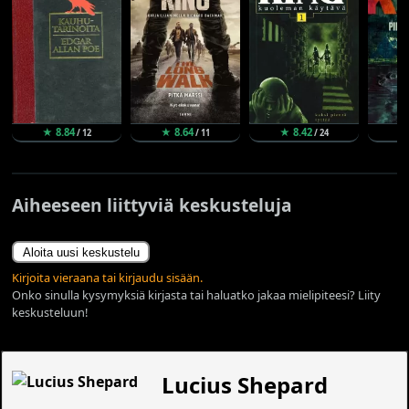
★ 8.84
★ 8.64
★ 8.42
★
/ 12
/ 11
/ 24
Aiheeseen liittyviä keskusteluja
Aloita uusi keskustelu
Kirjoita vieraana tai kirjaudu sisään.
Onko sinulla kysymyksiä kirjasta tai haluatko jakaa mielipiteesi? Liity
keskusteluun!
Lucius Shepard