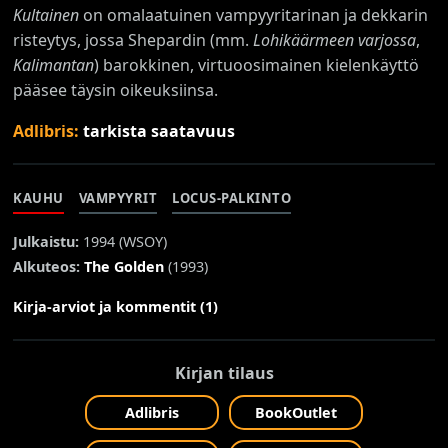
Kultainen
on omalaatuinen vampyyritarinan ja dekkarin
risteytys, jossa Shepardin (mm.
Lohikäärmeen varjossa
,
Kalimantan
) barokkinen, virtuoosimainen kielenkäyttö
pääsee täysin oikeuksiinsa.
Adlibris:
tarkista saatavuus
KAUHU
VAMPYYRIT
LOCUS-PALKINTO
Julkaistu:
1994 (
WSOY
)
Alkuteos:
The Golden
(1993)
Kirja-arviot ja kommentit (1)
Kirjan tilaus
Adlibris
BookOutlet