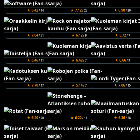
★ 6.42
★ 7.12
★ 6.90
/ 14
/ 25
/ 20
★ 7.04
★ 6.12
★ 5.72
/ 51
/ 9
/ 7
★ 6.46
★ 6.42
★ 6.66
/ 11
/ 7
/ 9
★ 7.70
★ 5.14
★ 7.06
/ 17
/ 7
/ 15
★ 6.20
★ 6.22
★ 6.36
/ 20
/ 14
/ 28