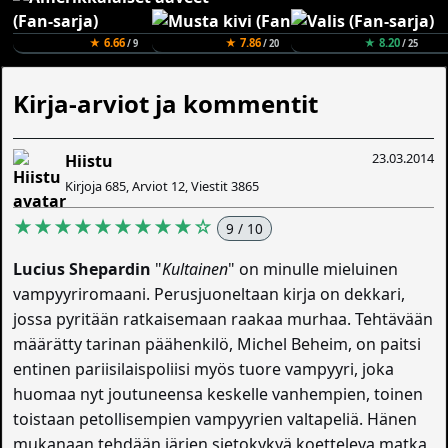
★ 6.66
★ 7.86
★ 8.20
/ 9
/ 20
/ 25
Kirja-arviot ja kommentit
23.03.2014
Hiistu
Kirjoja 685, Arviot 12, Viestit 3865
★★★★★★★★★☆
9 / 10
Lucius Shepardin
"
Kultainen
" on minulle mieluinen
vampyyriromaani. Perusjuoneltaan kirja on dekkari,
jossa pyritään ratkaisemaan raakaa murhaa. Tehtävään
määrätty tarinan päähenkilö, Michel Beheim, on paitsi
entinen pariisilaispoliisi myös tuore vampyyri, joka
huomaa nyt joutuneensa keskelle vanhempien, toinen
toistaan petollisempien vampyyrien valtapeliä. Hänen
mukanaan tehdään järjen sietokykyä koetteleva matka