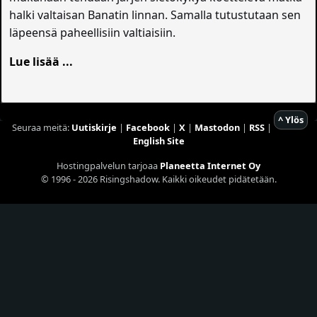
halki valtaisan Banatin linnan. Samalla tutustutaan sen
läpeensä paheellisiin valtiaisiin.
Lue lisää ...
^ Ylös
Seuraa meitä:
Uutiskirje
|
Facebook
|
X
|
Mastodon
|
RSS
|
English Site
Hostingpalvelun tarjoaa
Planeetta Internet Oy
© 1996 - 2026 Risingshadow. Kaikki oikeudet pidätetään.