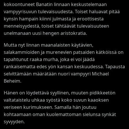
kokoontuneet Banatin linnaan keskustelemaan
vampyyrisuvun tulevaisuudesta. Toiset haluavat pitää
kynsin hampain kiinni julmasta ja eroottisesta
menneisyydestä, toiset tähtäävät tulevaisuuteen
unelmanaan uusi hengen aristokratia.
Mutta nyt linnan maanalaisten käytävien,
salakammioiden ja murenevien patsaiden kätköissä on
tapahtunut raaka murha, joka ei voi jäädä
rankaisematta edes yön kansan keskuudessa. Tapausta
selvittämään määrätään nuori vampyyri Michael
Beheim.
Hänen on löydettävä syyllinen, muuten pidikkeetön
valtataistelu uhkaa syöstä koko suvun kaaoksen
veriseen kurimukseen. Samalla hän joutuu
kohtaamaan oman kuolemattoman sielunsa synkät
syvyyden.