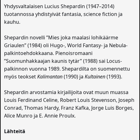
Yhdysvaltalaisen Lucius Shepardin (1947–2014)
tuotannossa yhdistyivät fantasia, science fiction ja
kauhu.
Shepardin novelli ”Mies joka maalasi lohikäärme
Griaulen” (1984) oli Hugo-, World Fantasy- ja Nebula-
palkintoehdokkaana. Pienoisromaani
”Suomunhakkaajan kaunis tytär” (1988) sai Locus-
palkinnon vuonna 1989. Shepardilta on suomennettu
myös teokset
Kalimantan
(1990) ja
Kultainen
(1993).
Shepardin arvostamia kirjailijoita ovat muun muassa
Louis Ferdinand Celine, Robert Louis Stevenson, Joseph
Conrad, Thomas Hardy, Franz Kafka, Jorge Luis Borges,
Alice Munro ja E. Annie Proulx.
Lähteitä