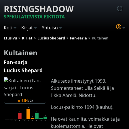
RISINGSHADOW
SPEKULATIIVISTA FIKTIOTA
Koti
Kirjat
Yhteisö
Etusivu
Kirjat
Lucius Shepard
Fan-sarja
Kultainen
Kultainen
Fan-sarja
Lucius Shepard
Alkuteos ilmestynyt 1993.
Suomentaneet Ulla Selkälä ja
Ilkka Äärelä. Nidottu.
★
6.54
/
22
Locus-palkinto 1994 (kauhu).
8
5
5
2
1
1
He ovat kauniita, voimakkaita ja
1
2
3
4
5
6
7
8
9
10
kuolemattomia. He ovat