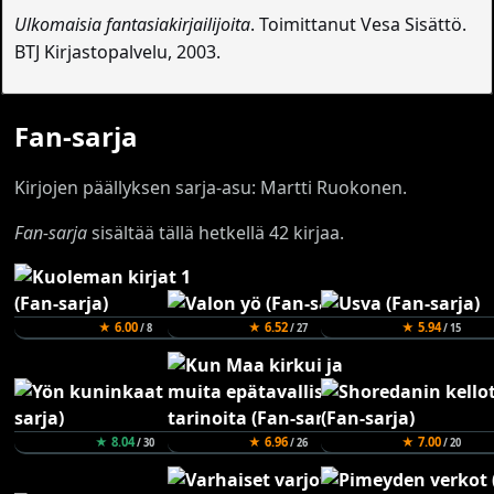
Ulkomaisia fantasiakirjailijoita
. Toimittanut Vesa Sisättö.
BTJ Kirjastopalvelu, 2003.
Fan-sarja
Kirjojen päällyksen sarja-asu: Martti Ruokonen.
Fan-sarja
sisältää tällä hetkellä 42 kirjaa.
★ 6.00
★ 6.52
★ 5.94
/ 8
/ 27
/ 15
★ 8.04
★ 6.96
★ 7.00
/ 30
/ 26
/ 20