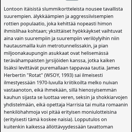
Lontoon itäisistä slummikortteleista nousee tavallista
suurempien. älykkäämpien ja aggressiivisempien
rottien populaatio, joka kehittää nopeasti himon
ihmislihaa kohtaan; yksittäiset hyökkäykset vaihtuvat
aina vain suurempiin ja suurempiin verilöylyihin niin
hautausmailla kuin metrotunnelissakin, ja pian
miljoonakaupungin asukkaat ovat helisemässä
terävähampaisten jyrsijöiden kanssa, jotka kaiken
lisäksi levittävät puremallaan tappavaa tautia. James
Herbertin "Rotat" (WSOY, 1993) sai ilmeisesti
ilmestyessään 1970-luvulla kriitikoilta melko nuivan
vastaanoton, eikä ihmekään, sillä hienosyisemmän
kauhun sijasta se luottaa veren, seksin ja shokkiarvojen
yhdistelmään, eikä opettaja Harrisia tai muita romaanin
henkilöhahmoja voi pitää erityisen moniulotteisina
(erityisesti tämä koskee naisia). Lopputulos on
kuitenkin kaikessa ällöttävyydessään tavattoman