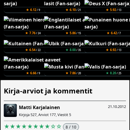
★ 6.12
★ 6.10
★ 5.92
/ 9
/ 21
/ 13
★ 7.76
★ 5.86
★ 6.42
/ 24
/ 15
/ 7
★ 6.54
★ 8.00
★ 6.92
/ 22
/ 35
/ 13
★ 6.66
★ 7.86
★ 8.20
/ 9
/ 20
/ 25
Kirja-arviot ja kommentit
21.10.2012
Matti Karjalainen
Kirjoja 527, Arviot 177, Viestit 5
★★★★★★★★☆☆
8 / 10