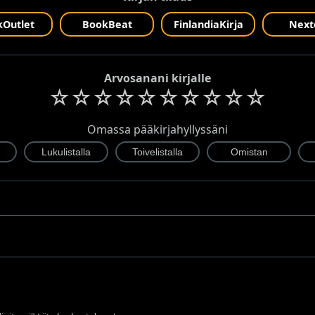
Outlet
BookBeat
FinlandiaKirja
Next
Arvosanani kirjalle
☆
☆
☆
☆
☆
☆
☆
☆
☆
☆
Omassa pääkirjahyllyssäni