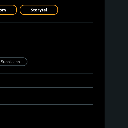
ory
Storytel