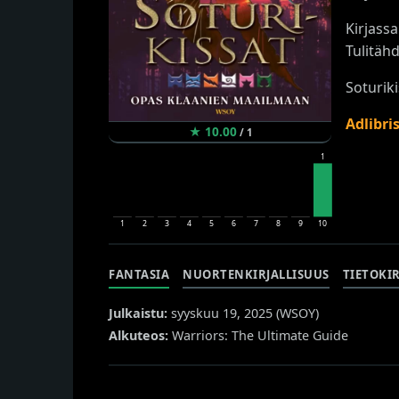
Kirjass
Tulitäh
Soturik
Adlibri
★
10.00
/
1
1
1
2
3
4
5
6
7
8
9
10
FANTASIA
NUORTENKIRJALLISUUS
TIETOKIR
Julkaistu:
syyskuu 19, 2025 (
WSOY
)
Alkuteos:
Warriors: The Ultimate Guide