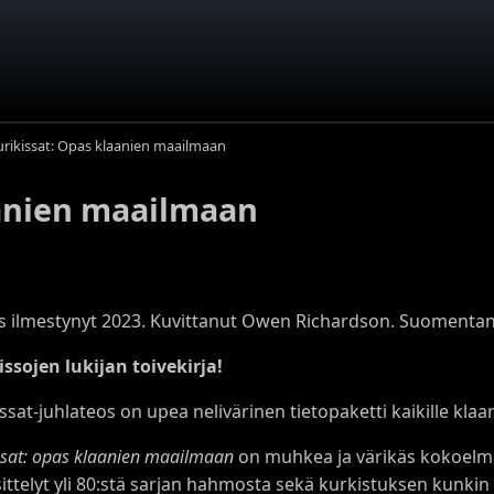
urikissat: Opas klaanien maailmaan
aanien maailmaan
s ilmestynyt 2023. Kuvittanut Owen Richardson. Suomentan
issojen lukijan toivekirja!
ssat-juhlateos on upea nelivärinen tietopaketti kaikille klaan
ssat: opas klaanien maailmaan
on muhkea ja värikäs kokoelma kl
sittelyt yli 80:stä sarjan hahmosta sekä kurkistuksen kunkin k