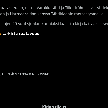
a paljastetaan, miten Vatukkatähti ja Tiikeritähti saivat yh
den ja Harmaaraidan kanssa Tähtiklaanin metsästysmailla –
issojen 20-vuotisjuhlan kunniaksi laadittu kirja kattaa sei
s:
tarkista saatavuus
JA
ELÄINFANTASIA
KISSAT
Kirjan tilaus