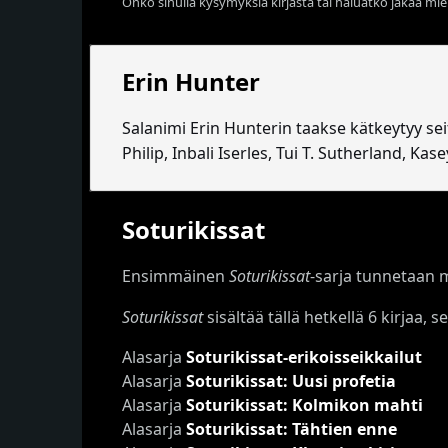
Onko sinulla kysymyksiä kirjasta tai haluatko jakaa miel
Erin Hunter
Salanimi Erin Hunterin taakse kätkeytyy seits
Philip, Inbali Iserles, Tui T. Sutherland, Ka
Soturikissat
Ensimmäinen
Soturikissat
-sarja tunnetaan 
Soturikissat
sisältää tällä hetkellä 6 kirjaa,
Alasarja
Soturikissat-erikoisseikkailut
Alasarja
Soturikissat: Uusi profetia
Alasarja
Soturikissat: Kolmikon mahti
Alasarja
Soturikissat: Tähtien enne