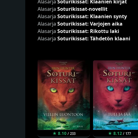
Alasarja
Soturikissat: Klaanien kirjat
Alasarja
Soturikissat-novellit
Alasarja
Soturikissat: Klaanien synty
Alasarja
Soturikissat: Varjojen aika
Alasarja
Soturikissat: Rikottu laki
Alasarja
Soturikissat: Tähdetön klaani
★ 8.10
★ 8.12
/ 233
/ 177