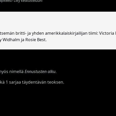
ipiteesi? Liity keskusteluun!
emän britti- ja yhden amerikkalaiskirjailijan tiimi: Victoria
sey Widhalm ja Rosie Best.
myös nimellä
Ennustusten alku
.
 sekä 1 sarjaa täydentävän teoksen.