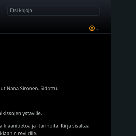
ut Nana Sironen. Sidottu.
ikissojen ystäville.
aanitietoa ja -tarinoita. Kirja sisältää
laanin reviirille.