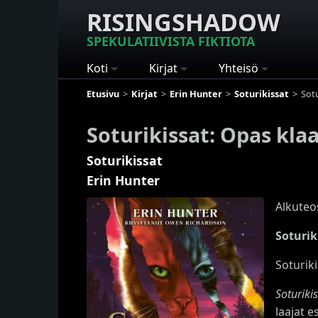
RISINGSHADOW
SPEKULATIIVISTA FIKTIOTA
Koti
Kirjat
Yhteisö
Etusivu
Kirjat
Erin Hunter
Soturikissat
Sot
Soturikissat: Opas kl
Soturikissat
Erin Hunter
Alkuteo
Soturik
Soturiki
Soturiki
laajat e