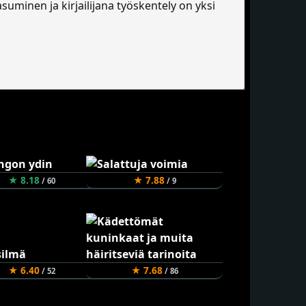
minen ja kirjailijana työskentely on yksi
★ 8.18
★ 7.88
/ 60
/ 9
★ 6.40
★ 7.68
/ 52
/ 86