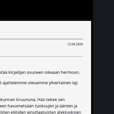
12.04.2026
etää kirjailijan osuneen oikeaan hermoon.
et ajattelemme olevamme ylivertainen laji
kunnan kruununa. Hän tekee sen
iseen havumetsään tuoksujen ja äänten ja
jisten eliöiden ainutlaatuisten älykkyyksien