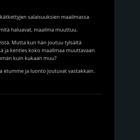
ta kätkettyjen salaisuuksien maailmassa.
 mitä haluavat, maailma muuttuu.
istä. Mutta kun hän joutuu tylsältä
nsä ja kenties koko maailmaa muuttavaan
nemmän kuin kukaan muu?
oma etumme ja luonto joutuvat vastakkain.