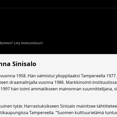
ipiteesi? Liity keskusteluun!
nna Sinisalo
vuonna 1958. Hän valmistui ylioppilaaksi Tampereella 1977 
ieteen draamalinjalla vuonna 1986. Markkinointi-instituutis
–1997 hän toimi ammatikseen mainonnan suunnittelijana, s
kuinen tytär. Harrastuksikseen Sinisalo mainitsee tähtitiete
kotikaupungissa Tampereella. ”Suomen kulttuurielämä tunt