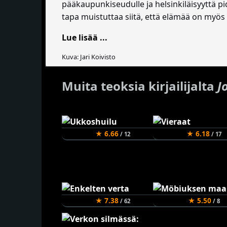
pääkaupunkiseudulle ja helsinkiläisyyttä p
tapa muistuttaa siitä, että elämää on myös
Lue lisää ...
Kuva: Jari Koivisto
Muita teoksia kirjailijalta
J
★ 6.66
★ 6.18
/ 12
/ 17
★ 7.38
★ 5.50
/ 62
/ 8