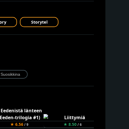
ory
Storytel
★ 6.56
★ 8.50
★ 8.24
/ 9
/ 6