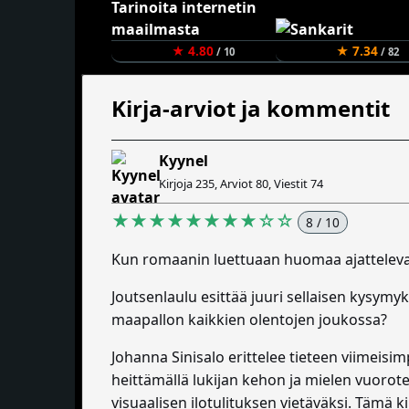
★ 4.80
★ 7.34
/ 10
/ 82
Kirja-arviot ja kommentit
Kyynel
Kirjoja 235, Arviot 80, Viestit 74
★★★★★★★★☆☆
8 / 10
Kun romaanin luettuaan huomaa ajattelevan
Joutsenlaulu esittää juuri sellaisen kysymy
maapallon kaikkien olentojen joukossa?
Johanna Sinisalo erittelee tieteen viimeisi
heittämällä lukijan kehon ja mielen vuorot
visuaalisen ilotulituksen vietäväksi. Tämä k