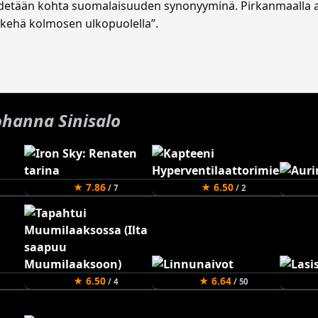
idetään kohta suomalaisuuden synonyyminä. Pirkanmaalla asu
 kehä kolmosen ulkopuolella”.
ohanna Sinisalo
★ 7.86
★ 6.50
/ 7
/ 2
★ 6.50
★ 6.64
/ 4
/ 50