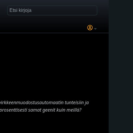
irkkeenmuodostusautomaatin tunteisiin ja
90-prosenttisesti samat geenit kuin meillä?