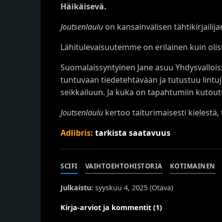
Häikäisevä.
Joutsenlaulu
on kansainvälisen tähtikirjailij
Lähitulevaisuutemme on erilainen kuin oli
Suomalaissyntyinen Jane asuu Yhdysvalloissa
tuntuvaan tiedetehtävään ja tutustuu lint
seikkailuun. Ja kuka on tapahtumiin kuto
Joutsenlaulu
kertoo taiturimaisesti kielestä
Adlibris:
tarkista saatavuus
SCIFI
VAIHTOEHTOHISTORIA
KOTIMAINEN
Julkaistu:
syyskuu 4, 2025 (
Otava
)
Kirja-arviot ja kommentit (1)