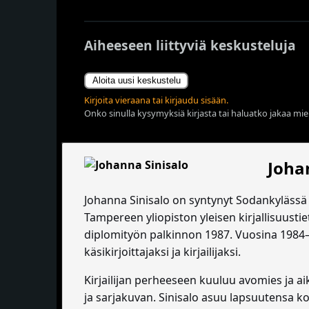
Aiheeseen liittyviä keskusteluja
Aloita uusi keskustelu
Kirjoita vieraana tai kirjaudu sisään.
Onko sinulla kysymyksiä kirjasta tai haluatko jakaa miel
Joha
Johanna Sinisalo on syntynyt Sodankylässä 
Tampereen yliopiston yleisen kirjallisuust
diplomityön palkinnon 1987. Vuosina 1984
käsikirjoittajaksi ja kirjailijaksi.
Kirjailijan perheeseen kuuluu avomies ja ai
ja sarjakuvan. Sinisalo asuu lapsuutensa 