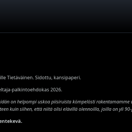
ille Tietäväinen. Sidottu, kansipaperi.
eltaja-palkintoehdokas 2026.
idän on helpompi uskoa piisiruista kömpelösti rakentamamme v
teen kuin siihen, että niitä olisi elävillä olennoilla, joilla on yli 
entekevä.