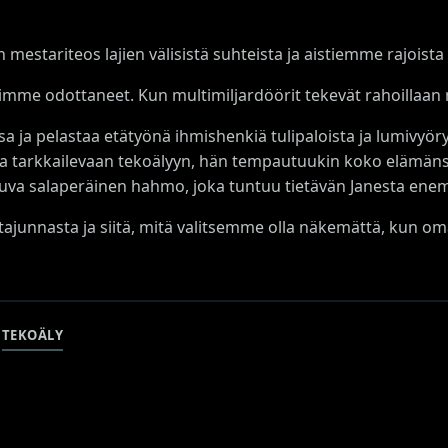
an mestariteos lajien välisistä suhteista ja aistiemme rajois
simme odottaneet. Kun multimiljardöörit tekevät rahoillaan
 ja pelastaa etätyönä ihmishenkiä tulipaloista ja lumivyöry
uja tarkkailevaan tekoälyyn, hän tempautuukin koko elämä
utuva salaperäinen hahmo, joka tuntuu tietävän Janesta e
, tajunnasta ja siitä, mitä valitsemme olla näkemättä, kun 
TEKOÄLY