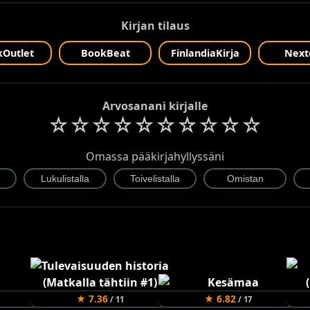
Kirjan tilaus
Outlet
BookBeat
FinlandiaKirja
Next
Arvosanani kirjalle
☆
☆
☆
☆
☆
☆
☆
☆
☆
☆
Omassa pääkirjahyllyssäni
★ 7.36
★ 6.82
/ 11
/ 17