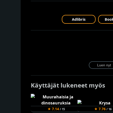
Adlibris
Book
Käyttäjät lukeneet myös
★ 7.14
★ 7.76
/ 15
/ 16