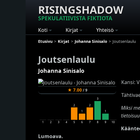
RISINGSHADOW
SPEKULATIIVISTA FIKTIOTA
Koti
Kirjat
Yhteisö
Etusivu
Kirjat
Johanna Sinisalo
Joutsenlaulu
Joutsenlaulu
Johanna Sinisalo
Kansi: V
★
7.00
/
9
Tähtiva
3
2
2
Miksi me
1
1
tietoisuu
1
2
3
4
5
6
7
8
9
10
Käänte
Lumoava.